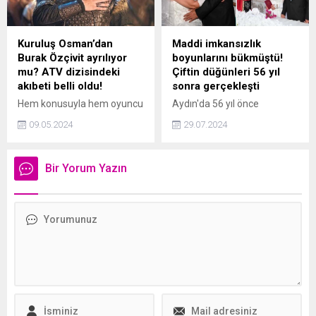
Kuruluş Osman’dan
Maddi imkansızlık
Burak Özçivit ayrılıyor
boyunlarını bükmüştü!
mu? ATV dizisindeki
Çiftin düğünleri 56 yıl
akıbeti belli oldu!
sonra gerçekleşti
Hem konusuyla hem oyuncu
Aydın'da 56 yıl önce
kadrosuyla ATVye
hayatlarını birleştiren bir çift
09.05.2024
29.07.2024
damgasını vuran Kuruluş
maddi imkansızlıklar
Osmanda Burak Özçivitin
nedeniyle düğün yapamadı.
akıbeti belli oldu. 2019den
Kuşadası Belediyesi
Bir Yorum Yazın
bu yana yayın hayatına
tarafından düzenlenen
devam eden Kuruluş
düğün organizasyonunda
Osmanın başroldeki ismi
çift, yıllar sonra ilk kez
Burak Özçivit, 1 sezon daha
gelinlik ve damatlık giydi.
anlaşma sağladı.
Temsili nikah töreninde
duygu dolu anlar yaşandı.