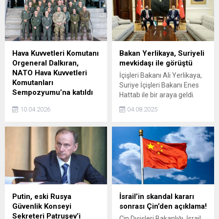
Hava Kuvvetleri Komutanı
Bakan Yerlikaya, Suriyeli
Orgeneral Dalkıran,
mevkidaşı ile görüştü
NATO Hava Kuvvetleri
İçişleri Bakanı Ali Yerlikaya,
Komutanları
Suriye İçişleri Bakanı Enes
Sempozyumu’na katıldı
Hattab ile bir araya geldi.
Muharip Hava Kuvvetleri
10.04.2026
04.08.2025
Komutanı Orgeneral Rafet
Dalkıran, Almanya'da NATO
Müttefik Hava
Komutanlığı’nda
gerçekleştirilen NATO Hava
Kuvvetleri Komutanları
Sempozyumu'na katıldı.
Putin, eski Rusya
İsrail’in skandal kararı
Güvenlik Konseyi
sonrası Çin’den açıklama!
Sekreteri Patruşev’i
Çin Dışişleri Bakanlığı, İsrail