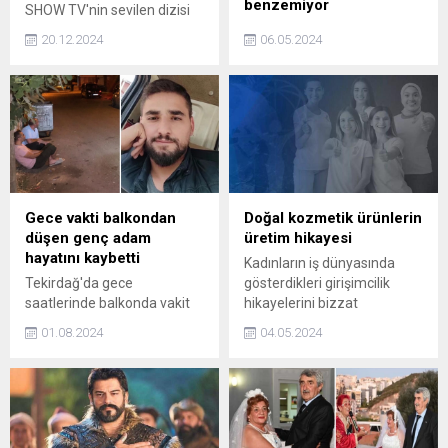
benzemiyor
SHOW TV'nin sevilen dizisi
Kızılcık Şerbeti'nin yeni
TRT1 ekranlarında her
20.12.2024
06.05.2024
bölümünde ne olacağı
bölümü ayrı heyecana
dizinin tutkunları tarafından
sahne olan Gönül Dağı
araştırılıyor. Peki, Kızılcık
dizisine tüm ezberleri
Şerbeti'nin son bölümünde
bozacak transfer yapıldı. Bir
ne oldu? Kızılcık Şerbeti'nin
dönem yaptığı açıklamayla
yeni bölümünde ne olacak?
sosyal medya gündemine
oturan Aydın Battal, Gönül
Dağına katılıyor.
Gece vakti balkondan
Doğal kozmetik ürünlerin
düşen genç adam
üretim hikayesi
hayatını kaybetti
Kadınların iş dünyasında
Tekirdağ'da gece
gösterdikleri girişimcilik
saatlerinde balkonda vakit
hikayelerini bizzat
geçiren 32 yaşındaki Muhsin
kendilerinden dinleyen
01.08.2024
04.05.2024
Çapın, aşağı düşerek
Girişimci Kadınlar, bu hafta
hayatını kaybetti.
kendi topladığı doğal
ürünlerle kozmetik ürünler
üreten başarılı bir kadın
girişimcinin hikayesini
dinliyor.