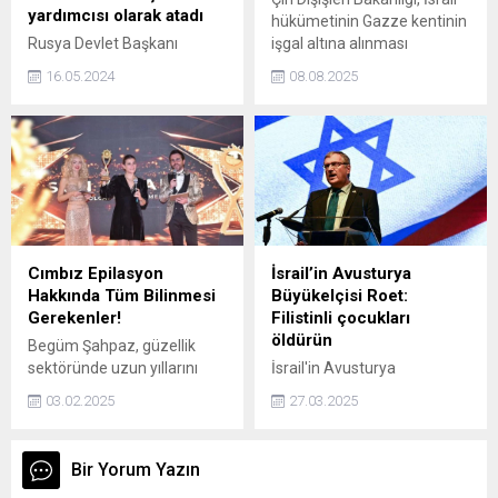
yardımcısı olarak atadı
hükümetinin Gazze kentinin
Rusya Devlet Başkanı
işgal altına alınması
Vladimir Putin, Kremlin
yönündeki kararından
16.05.2024
08.08.2025
idaresine yönelik çeşitli
endişe duyduklarını bildirdi.
atamalar yaparken, eski
Rusya Güvenlik Konseyi
Sekreteri Nikolay Patruşevi
yardımcısı olarak atadı.
Cımbız Epilasyon
İsrail’in Avusturya
Hakkında Tüm Bilinmesi
Büyükelçisi Roet:
Gerekenler!
Filistinli çocukları
öldürün
Begüm Şahpaz, güzellik
sektöründe uzun yıllarını
İsrail'in Avusturya
vermiş lisanslı bir güzellik
büyükelçisi gizli kapılar
03.02.2025
27.03.2025
uzmanı ve usta öğreticidir.
arkasında yapılan toplantıda
Aynı zamanda mesleki
skandal bir açıklama yaptı.
eğitmen olan Şahpaz,
Gazze'de yaşayan
Bir Yorum Yazın
kozmetik ve medikal ürün
çocukların dahi infaz