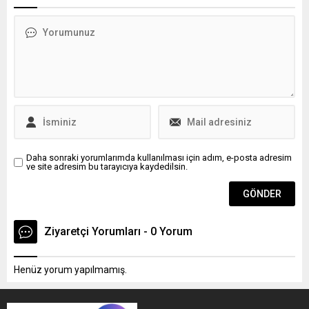
tedariki sağlayan, eğitimden
edilmesinin gerektiğini
gelen bir medikal firma
söyledi.
anlayışına sahiptir.
Meslektaşlarına ışık olan
Begüm Şahpaz, Türkiye'de
yeni nesil eğitim ve salon
sistemlerini hayata geçirmiş
kıymetli bir eğitimcidir.
Daha sonraki yorumlarımda kullanılması için adım, e-posta adresim
ve site adresim bu tarayıcıya kaydedilsin.
Ziyaretçi Yorumları - 0 Yorum
Henüz yorum yapılmamış.