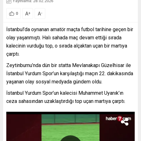
Yayınlama: 28.02.2026
A
A
+
-
0
İstanbul’da oynanan amatör maçta futbol tarihine geçen bir
olay yaşanmıştı. Halı sahada maç devam ettiği sırada
kalecinin vurduğu top, o sırada alçaktan uçan bir martıya
çarptı.
Zeytinburnu’nda dün bir statta Mevlanakapı Güzelhisar ile
İstanbul Yurdum Spor’un karşılaştığı maçın 22. dakikasında
yaşanan olay sosyal medyada gündem oldu.
İstanbul Yurdum Spor’un kalecisi Muhammet Uyanık’ın
ceza sahasından uzaklaştırdığı top uçan martıya çarptı.