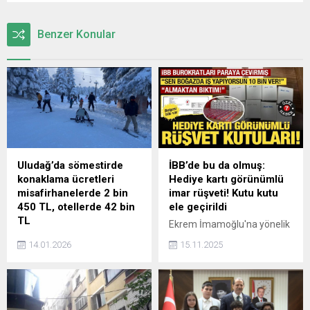
Benzer Konular
Uludağ’da sömestirde
İBB’de bu da olmuş:
konaklama ücretleri
Hediye kartı görünümlü
misafirhanelerde 2 bin
imar rüşveti! Kutu kutu
450 TL, otellerde 42 bin
ele geçirildi
TL
Ekrem İmamoğlu'na yönelik
Uludağ'da sömestirde
hazırlanan iddianamede suç
14.01.2026
15.11.2025
konaklama ücretleri
örgütünün rüşvet olarak
misafirhanelerde 2 bin 450
hediye ve yardım kartları
TL, otellerde 42 bin TL
aldığı bu kartları ise örgütün
çıkarları doğrultusunda
kullandıkları ortaya çıktı.