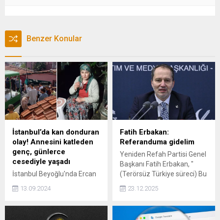
Benzer Konular
İstanbul’da kan donduran
Fatih Erbakan:
olay! Annesini katleden
Referanduma gidelim
genç, günlerce
Yeniden Refah Partisi Genel
cesediyle yaşadı
Başkanı Fatih Erbakan, "
İstanbul Beyoğlu'nda Ercan
(Terörsüz Türkiye süreci) Bu
Yıldız isimli 22 yaşındaki
noktadan sonra atılacak
13.09.2024
23.12.2025
genç, aynı evde yaşadığı
adımlar, çıkarılacak olan
annesini bıçaklayarak
yasalar, yargı paketi bunlar
öldürdü. Olay komşuların
sadece Meclis'in yapacağı