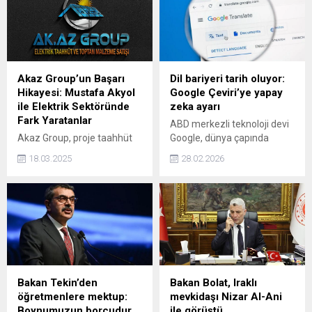
dikkatiyle açığa çıkarken,
işler olmamalı." dedi.
Yıldız'ın annesinin cesediyle
2 gün boyunca evde
yaşadığı öğrenildi. Polis
ekipleri tarafından
yakalanan Yıldız, komşuların
Akaz Group’un Başarı
Dil bariyeri tarih oluyor:
linç girişiminden güçlükle
Hikayesi: Mustafa Akyol
Google Çeviri’ye yapay
çıkarıldı.
ile Elektrik Sektöründe
zeka ayarı
Fark Yaratanlar
ABD merkezli teknoloji devi
Akaz Group, proje taahhüt
Google, dünya çapında
işlerinde uzman kadrosuyla
büyük ilgi gören Google
18.03.2025
28.02.2026
öne çıkıyor. Türkiye'nin önde
Çeviri platformuna yapay
gelen elektrik firmaları
zeka tabanlı yenilikler
arasında birinci olma
getirdi. Yeni güncellemeler,
yolunda hızla ilerleyen
kullanıcıların iletişim
firma, prestijli projelere
engellerini önemli ölçüde
imza atarak sektördeki
ortadan kaldıracak nitelikte.
konumunu güçlendiriyor.
Bakan Tekin’den
Bakan Bolat, Iraklı
öğretmenlere mektup:
mevkidaşı Nizar Al-Ani
Boynumuzun borcudur
ile görüştü