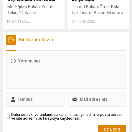
Milli Eğitim Bakanı Yusuf
Ticaret Bakanı Ömer Bolat,
Tekin, 24 Kasım
Irak Ticaret Bakanı Mustafa
Öğretmenler Günü
Nizar Al-Ani ile telefon
24.11.2025
14.06.2026
nedeniyle mesleğe yeni
görüşmesi yaparak
başlayan öğretmenler ile
Kalkınma Yolu Projesi başta
kıdemli ve emekli
olmak üzere ticaret,
Bir Yorum Yazın
öğretmenlere özel kutlamalı
ulaştırma ve müteahhitlik
mektup gönderdi.
alanlarında iş birliğinin
ilerletilmesi konusunda
mutabık kaldıklarını açıkladı.
Daha sonraki yorumlarımda kullanılması için adım, e-posta adresim
ve site adresim bu tarayıcıya kaydedilsin.