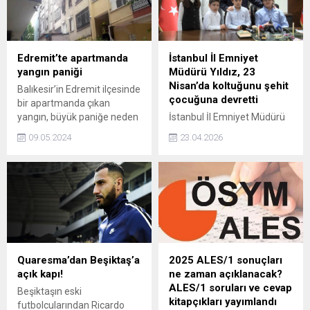
Edremit’te apartmanda
İstanbul İl Emniyet
yangın paniği
Müdürü Yıldız, 23
Nisan’da koltuğunu şehit
Balıkesir’in Edremit ilçesinde
çocuğuna devretti
bir apartmanda çıkan
yangın, büyük paniğe neden
İstanbul İl Emniyet Müdürü
oldu.
Yıldız, 23 Nisan'da koltuğunu
09.05.2024
23.04.2026
şehit çocuğuna devretti
Quaresma’dan Beşiktaş’a
2025 ALES/1 sonuçları
açık kapı!
ne zaman açıklanacak?
ALES/1 soruları ve cevap
Beşiktaşın eski
kitapçıkları yayımlandı
futbolcularından Ricardo