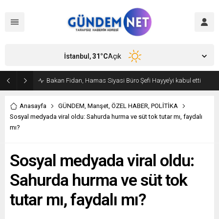
İstanbul,
31
°C
Açık
Amasya Belediye Başkanı Sevindi CHP’den istifa etti
Anasayfa
GÜNDEM
,
Manşet
,
ÖZEL HABER
,
POLİTİKA
Sosyal medyada viral oldu: Sahurda hurma ve süt tok tutar mı, faydalı
mı?
Sosyal medyada viral oldu:
Sahurda hurma ve süt tok
tutar mı, faydalı mı?