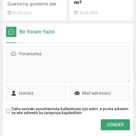
mı?
Quaresma, gündeme dair
açıklamalar yaptı. Futbola
ALES/1 sınavı, 13 Nisan
07.05.2024
25.04.2025
yeniden dönebileceğini
Pazar günü ÖSYM
aktaran Quaresma, Şenol
tarafından 94 sınav
Güneşle çalışmak istediğini
merkezinde gerçekleştirildi.
Bir Yorum Yazın
aktardı.
Peki, 2025 ALES/1 sonuçları
ne zaman açıklanacak?
ALES/1 soruları ve cevap
kitapçıkları yayımlandı mı?
Daha sonraki yorumlarımda kullanılması için adım, e-posta adresim
ve site adresim bu tarayıcıya kaydedilsin.