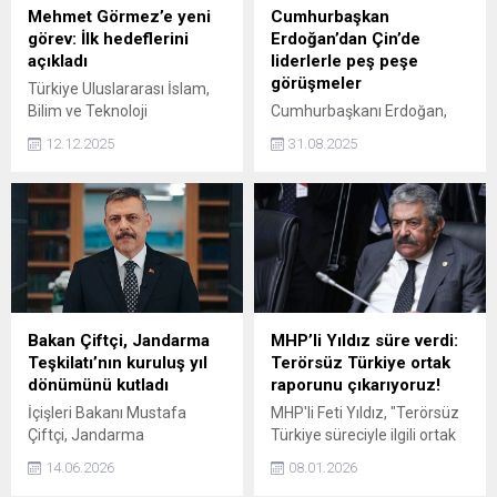
Mehmet Görmez’e yeni
Cumhurbaşkan
görev: İlk hedeflerini
Erdoğan’dan Çin’de
açıkladı
liderlerle peş peşe
görüşmeler
Türkiye Uluslararası İslam,
Bilim ve Teknoloji
Cumhurbaşkanı Erdoğan,
Üniversitesi Rektörlüğü'ne
Şanghay İşbirliği Örgütünün
12.12.2025
31.08.2025
atanan Prof. Dr. Görmez,
25. Devlet Başkanları
sosyal medya hesabından
Konseyi Zirvesi'ne katılmak
paylaşımda bulundu.
üzere Çin'in Tiencin şehrine
geldi. Erdoğan, Çin Devlet
Başkanı Şi Cinping ve
Pakistan Başbakanı Şahbaz
Şerif ile bir araya geldi.
Bakan Çiftçi, Jandarma
MHP’li Yıldız süre verdi:
Teşkilatı’nın kuruluş yıl
Terörsüz Türkiye ortak
dönümünü kutladı
raporunu çıkarıyoruz!
İçişleri Bakanı Mustafa
MHP'li Feti Yıldız, "Terörsüz
Çiftçi, Jandarma
Türkiye süreciyle ilgili ortak
Teşkilatı'nın 187'nci kuruluş
raporu uzlaşı içinde bu ay
14.06.2026
08.01.2026
yıl dönümü dolayısıyla bir
çıkarırız" diye açıklamada