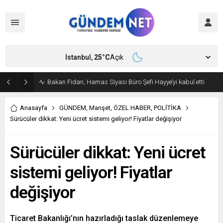
İstanbul,
25
°C
Açık
Amasya Belediye Başkanı Sevindi CHP’den istifa etti
Anasayfa
GÜNDEM
,
Manşet
,
ÖZEL HABER
,
POLİTİKA
Sürücüler dikkat: Yeni ücret sistemi geliyor! Fiyatlar değişiyor
Sürücüler dikkat: Yeni ücret
sistemi geliyor! Fiyatlar
değişiyor
Ticaret Bakanlığı’nın hazırladığı taslak düzenlemeye