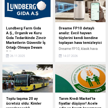
yüksek güvenlikli panel çit,
İster yatırım amaçlı arsa
double panel çit, dekoratif
alımı yapın, ister geliştirme
çim çit, beton direk, altıgen
projeleriniz için arazi satın
burgulu tel, jiletli tel, dikenli
alın, her türlü arsa ve tarla
tel ve panel kapı çeşitleriyle
işlemi için %100 nakit
birlikte 36 farklı üründe
ödeme avantajı sunuyoruz.
Lundberg Farm Gıda
Dreame FP10 detaylı
üretim yaparak sektörde
Bu sayede, finansman
A.Ş., Organik ve Kuru
analiz: Evcil hayvan
geniş bir...
beklemek zorunda
Gıda Tedarikinde Zincir
tüylerini kendi kendine
kalmadan alım-satım...
Marketlerin Güvenilir İş
toplayan hava temizleyici
Ortağı Olmaya Devam
Dreame FP10, klasik hava
Ediyor
temizleyicilerden farklı
26.11.2025
14.07.2026
Türkiye’de organik ve doğal
olarak döner fırça ve rulolu
ürünlere yönelik artan talep
filtre sistemiyle havadaki
doğrultusunda sektörün öne
evcil hayvan tüylerini aktif
çıkan firmalarından
biçimde toplamayı
Lundberg Farm Gıda A.Ş.,
hedefliyor. Altı katmanlı
geniş ürün portföyü ve güçlü
filtreleme, koku giderme,
tedarik ağıyla zincir
akıllı sensörler ve uygulama
marketlerin güvenilir çözüm
desteği sunan cihazın en
ortakları arasındaki yerini
dikkat çekici özelliği ise ana
Toplu taşıma 20 ay
Tarım Kredi Market’te
koruyor.
filtrenin kendi kendini
ücretsiz oldu: Kimler
fiyatlar düşüyor! Acele
temizleyebilmesi.