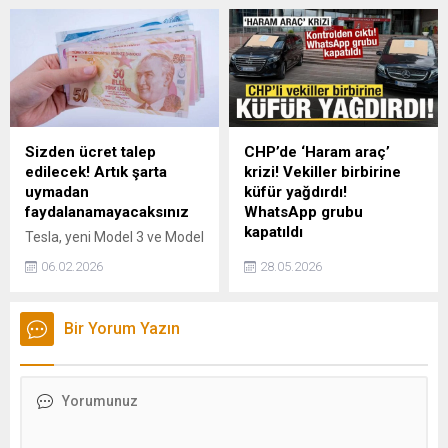
kutlama mesajı yayımladı.
bulundu.
Sizden ücret talep
CHP’de ‘Haram araç’
edilecek! Artık şarta
krizi! Vekiller birbirine
uymadan
küfür yağdırdı!
faydalanamayacaksınız
WhatsApp grubu
kapatıldı
Tesla, yeni Model 3 ve Model
Y modellerinde daha önce
CHP Genel Merkezi önüne
06.02.2026
28.05.2026
ücretsiz sunulan Autopilot
çekilen araçların üzerine
özelliğini devre dışı bıraktı.
bırakılan “Haram parayla
Autosteer fonksiyonunu
alınmıştır” notu parti içinde
Bir Yorum Yazın
kullanmak isteyen
küfürlerin havada uçuştuğu
sürücülerin artık aylık 99
büyük bir tartışmaya neden
dolarlık Full Self-Driving
oldu.
(FSD) aboneliği satın alması
gerekiyor.