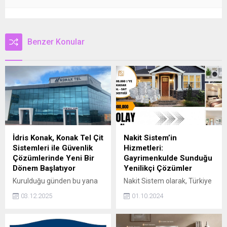
Benzer Konular
İdris Konak, Konak Tel Çit
Nakit Sistem’in
Sistemleri ile Güvenlik
Hizmetleri:
Çözümlerinde Yeni Bir
Gayrimenkulde Sunduğu
Dönem Başlatıyor
Yenilikçi Çözümler
Kurulduğu günden bu yana
Nakit Sistem olarak, Türkiye
kalite, dayanıklılık ve
genelinde yapacağınız tüm
03.12.2025
01.10.2024
profesyonel hizmet
arsa ve tarla alım-satım
anlayışını ilke edinen Konak
işlemlerinde hızlı ve güvenilir
Tel Çit Sistemleri; panel çit,
nakit desteği sağlıyoruz.