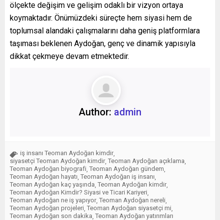
ölçekte değişim ve gelişim odaklı bir vizyon ortaya
koymaktadır. Önümüzdeki süreçte hem siyasi hem de
toplumsal alandaki çalışmalarını daha geniş platformlara
taşıması beklenen Aydoğan, genç ve dinamik yapısıyla
dikkat çekmeye devam etmektedir.
Author:
admin
iş insanı Teoman Aydoğan kimdir
,
siyasetçi Teoman Aydoğan kimdir
Teoman Aydoğan açıklama
,
,
Teoman Aydoğan biyografi
Teoman Aydoğan gündem
,
,
Teoman Aydoğan hayatı
Teoman Aydoğan iş insanı
,
,
Teoman Aydoğan kaç yaşında
Teoman Aydoğan kimdir
,
,
Teoman Aydoğan Kimdir? Siyasi ve Ticari Kariyeri
,
Teoman Aydoğan ne iş yapıyor
Teoman Aydoğan nereli
,
,
Teoman Aydoğan projeleri
Teoman Aydoğan siyasetçi mi
,
,
Teoman Aydoğan son dakika
Teoman Aydoğan yatırımları
,