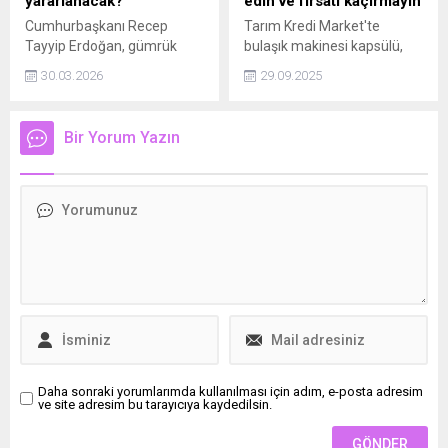
yararlanacak?
edin ve fırsatı kaçırmayın
Cumhurbaşkanı Recep
Tarım Kredi Market'te
Tayyip Erdoğan, gümrük
bulaşık makinesi kapsülü,
muhafaza memurları ile
dev havlu, toz çamaşır
30.03.2026
29.09.2025
orman muhafaza
deterjanı, yumuşatıcı,
memurlarına toplu taşıma
tuvalet kağıdı, kuruyemiş,
hizmetlerinden 20 ay
dibek kahvesi, limonata,
Bir Yorum Yazın
ücretsiz yararlanma imkanı
meyve bar, sandviç kek,
sağlayan kararı imzaladı.
karabuğday patlağı, nohut
cips, şampuan, soğuk kahve
cazip fiyatlarla satışa
sunulacak.
Daha sonraki yorumlarımda kullanılması için adım, e-posta adresim
ve site adresim bu tarayıcıya kaydedilsin.