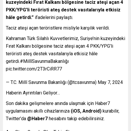
kuzeyindeki Fırat Kalkanı bölgesine taciz ateşi açan 4
PKK/YPG’li teröristi ateş destek vasıtalarıyla etkisiz
hâle getirdi.”
ifadelerini paylaştı.
Taciz ateşi açan teröristlere misliyle karşılık verildi.
Kahraman Türk Silahlı Kuvvetlerimiz, Suriye’nin kuzeyindeki
Fırat Kalkanı bölgesine taciz ateşi açan 4 PKK/YPG’li
teröristi ateş destek vasıtalarıyla etkisiz hâle
getirdi.#MillîSavunmaBakanlığı
pic.twitter.com/2T3rCiRR77
— T.C. Millî Savunma Bakanlığı (@tcsavunma) May 7, 2024
Haberin Ayrıntıları Geliyor…
Son dakika gelişmelere anında ulaşmak için Haber7
uygulamasını akıllı cihazlarınıza
(iOS, Android)
kurabilir,
Twitter’da
@Haber7
hesabını takip edebilirsiniz.