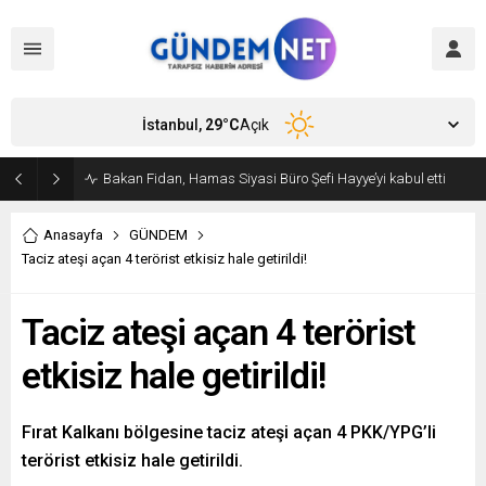
İstanbul,
29
°C
Açık
Bakan Fidan, Hamas Siyasi Büro Şefi Hayye’yi kabul etti
Anasayfa
GÜNDEM
Taciz ateşi açan 4 terörist etkisiz hale getirildi!
Taciz ateşi açan 4 terörist
etkisiz hale getirildi!
Fırat Kalkanı bölgesine taciz ateşi açan 4 PKK/YPG’li
terörist etkisiz hale getirildi.