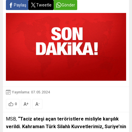
Paylaş
Tweetle
Gönder
Yayınlama: 07.05.2024
A
A
+
-
0
MSB,
“Taciz ateşi açan teröristlere misliyle karşılık
verildi. Kahraman Türk Silahlı Kuvvetlerimiz, Suriye’nin