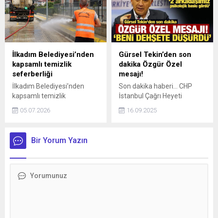
açıkladı.Bahçeli'nin uyarısı
dikkat çekti.
İlkadım Belediyesi’nden
Gürsel Tekin’den son
kapsamlı temizlik
dakika Özgür Özel
seferberliği
mesajı!
İlkadım Belediyesi’nden
Son dakika haberi... CHP
kapsamlı temizlik
İstanbul Çağrı Heyeti
seferberliği
Başkanı Tekin, "Sayın Özgür
05.07.2026
16.09.2025
Çelik ve onlara yakın
insanların konuşmaları beni
dehşete düşürdü." diyerek iki
Bir Yorum Yazın
arkadaşının heyetten
psikolojik baskıdan dolayı
ayrıldığını söyledi.