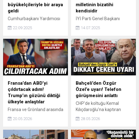
büyükelçileriyle bir araya
milletinin bizatihi
geldi
kendisidir
Cumhurbaşkanı Yardımcısı
İYİ Parti Genel Başkanı
Cevdet Yılmaz, Avrupa
Müsavat Dervişoğlu, Türk
22.09.2025
14.07.2025
Birliği (AB) üyesi ülkelerin
milletinin sahibi Türk
büyükelçileriyle
milletinin bizatihi kendisidir.
Cumhurbaşkanlığı
Türk milleti kendi geleceğini
Külliyesi'nde bir araya geldi.
kimsenin kibirle kurulmuş
stratejilerine teslim
etmeyecektir dedi.
Fransa’dan ABD’yi
Bahçeli’den Özgür
çıldırtacak adım!
Özel’e uyarı! Telefon
Trump’ın gözünü diktiği
görüşmesini anlattı
ülkeyle anlaştılar
CHP'de koltuğu Kemal
Fransa ve Grönland arasında
Kılıçdaroğlu'na kaptıran
kritik maden ve minerallerde
Özgür Özel, MHP lideri
20.05.2026
28.05.2026
işbirliğini artırmaya yönelik
Devlet Bahçeli ile yaptığı
niyet mektubu imzalandığı
telefon görüşmesinin
bildirildi.
detaylarını