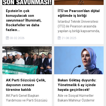
Epstein’in çok
İTÜ ve Pearson’dan dijital
konuşulacak son
eğitimde iş birliği
savunması! İlluminati,
İstanbul Teknik Üniversitesi
Rockefeller ve daha
(İTÜ) ile Pearson arasında
fazlası…
yapılan iş birliği kapsamında,
Jeffrey Epstein'in ölmeden
Pearson’un yenilikçi dijital
03.02.2026
21.08.2025
önceki son röportajı ortaya
öğrenme platformu MyLab,
çıktı. Epstein röportajda,
İTÜ’deki birinci sınıf
Rockefeller'in siyasetçi ve iş
öğrencilerinin hizmetine
insanlarını bir araya getiren
sunuldu. Uygulama özellikle
"Üçlü Komisyon" kurduğunu,
matematik, fizik ve kimya
bu yapının "İlluminati"
gibi temel bilim derslerinde
benzeri bir oluşum olarak
öğretim sürecini
anıldığını belirtti.
dönüştürmeyi hedefliyor.
AK Parti Sözcüsü Çelik,
Bakan Göktaş duyurdu:
dayısının cenaze
Yönetmelik 6 ay içinde
törenine katıldı
hayata geçirilecek!
AK Parti Genel Başkan
Aile ve Sosyal Hizmetler
Yardımcısı ve Parti Sözcüsü
Bakanı Mahinur Özdemir
Ömer Çelik, hayatını
Göktaş, 15 yaş altı