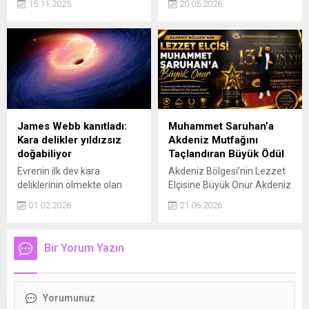
15.11.2025
20.05.2026
kaybeden dayısı Hasan
çocukların sosyal medya
Öztopal'ın (78) cenaze
kullanımına yönelik
törenine katıldı. Çelik,
düzenlemenin
cenazenin ardından
uygulamasındaki esasların
taziyeleri kabul etti.
belirlenmesi için bakanlık
bünyesinde bir çalışma
grubunun kurulduğunu
açıkladı.
James Webb kanıtladı:
Muhammet Saruhan’a
Kara delikler yıldızsız
Akdeniz Mutfağını
doğabiliyor
Taçlandıran Büyük Ödül
Evrenin ilk dev kara
Akdeniz Bölgesi’nin Lezzet
deliklerinin ölmekte olan
Elçisine Büyük Onur Akdeniz
yıldızlardan değil, devasa
mutfağının öne çıkan
01.02.2026
21.06.2026
gaz bulutlarının doğrudan
temsilcilerinden Muhammet
çökmesiyle oluştuğu
Saruhan, gastronomi
kanıtlandı. Bu keşif
alanındaki başarılı
Bir Yorum Yazın
gökbilimde bir devrim niteliği
çalışmalarıyla “Yılın Lezzet
taşıyor.
Ödülü”ne layık görüldü.
Bölgenin zengin mutfak
kültürünü uzun yıllardır