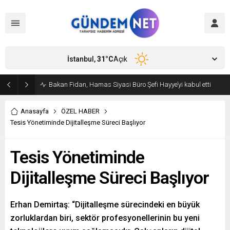
İstanbul,
31
°C
Açık
Bakan Fidan, Hamas Siyasi Büro Şefi Hayye’yi kabul etti
Anasayfa
ÖZEL HABER
Tesis Yönetiminde Dijitalleşme Süreci Başlıyor
Tesis Yönetiminde
Dijitalleşme Süreci Başlıyor
Erhan Demirtaş: “Dijitalleşme sürecindeki en büyük
zorluklardan biri, sektör profesyonellerinin bu yeni