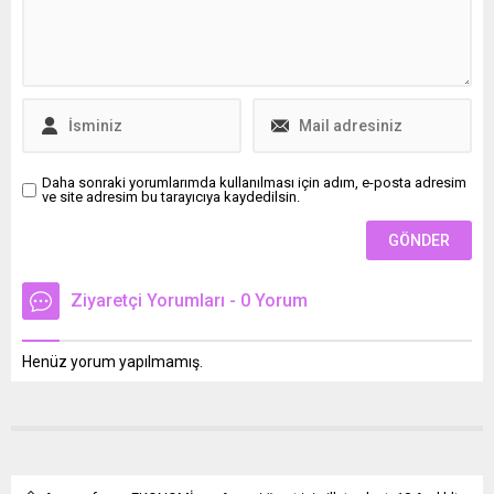
başarıyla temsil eden
Saruhan, bu prestijli ödülle
emeklerinin karşılığını aldı.
Tam 18 yıldır faaliyet
gösteren köklü işletme,
babadan oğula geçen bir
miras...
Daha sonraki yorumlarımda kullanılması için adım, e-posta adresim
ve site adresim bu tarayıcıya kaydedilsin.
Ziyaretçi Yorumları - 0 Yorum
Henüz yorum yapılmamış.