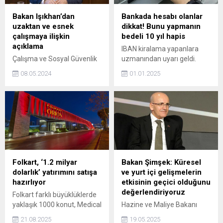
Bakan Işıkhan’dan
Bankada hesabı olanlar
uzaktan ve esnek
dikkat! Bunu yapmanın
çalışmaya ilişkin
bedeli 10 yıl hapis
açıklama
IBAN kiralama yapanlara
Çalışma ve Sosyal Güvenlik
uzmanından uyarı geldi.
Bakanı Vedat Işıkhan,
Kolay para kazanma
08.05.2024
01.01.2025
"Çalışmanın, işin şekli
vaadiyle banka hesaplarını
değişiyorsa bizim de bu
kiralayanların 10 yıla kadar
değişime ayak uydurmamız
hapis cezasını da içine alan
lazım. Çalışma Genel
ciddi yaptırımlarla karşı
Müdürlüğümüz bu konuda
karşıya kalabiliyor.
mevzuat düzenlemelerini
gerçekleştiriyor." dedi.
Folkart, ‘1.2 milyar
Bakan Şimşek: Küresel
dolarlık’ yatırımını satışa
ve yurt içi gelişmelerin
hazırlıyor
etkisinin geçici olduğunu
değerlendiriyoruz
Folkart farklı büyüklüklerde
yaklaşık 1000 konut, Medical
Hazine ve Maliye Bakanı
Park Hastanesi, beş yıldızlı
Mehmet Şimşek,
21.08.2025
19.05.2025