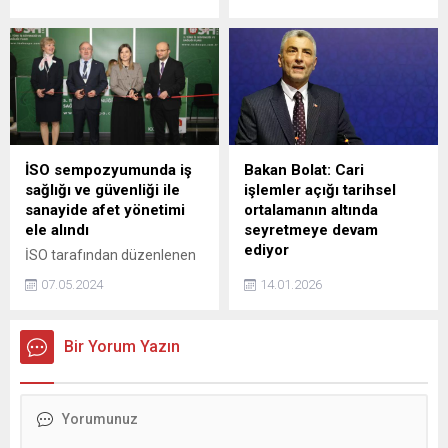
bir otel, bu otele bağlı
Dezenflasyonu
hizmet sunacak özel bir
önceliklendiren kararlı
rezidans kulesi, geniş ticari
politikalarımız sayesinde
alanlar, modern bir ofis
son dönemde yaşanan
kulesi bulunan 1.2 milyar
küresel ve yurt içi
dolarlık yatırımı ORİON
gelişmelerin etkisinin geçici
Projesi'ni satışa hazırlıyor.
olduğunu değerlendiriyoruz
Projenin lansmanının kasım
dedi.
ya da aralık ayında yapılması
İSO sempozyumunda iş
Bakan Bolat: Cari
planlanıyor.
sağlığı ve güvenliği ile
işlemler açığı tarihsel
sanayide afet yönetimi
ortalamanın altında
ele alındı
seyretmeye devam
ediyor
İSO tarafından düzenlenen
ve 3 gün süren İş Sağlığı ve
Ticaret Bakanı Ömer Bolat,
07.05.2024
14.01.2026
Güvenliği Sempozyumu’nda
Cari işlemler açığı tarihsel
54 konuşmacı yer alırken, iş
ortalamaların altında
sağlığı ve güvenliği ile
seyretmeye devam
Bir Yorum Yazın
sanayide afet yönetimi
etmekte olup, 2025 yılında
konuları ele alındı.
milli gelire oranının Orta
Vadeli Program (OVP 2026-
2028) kapsamında yüzde
1,4 olarak gerçekleşmesini