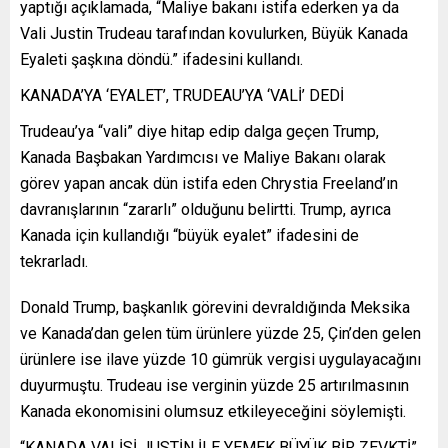
yaptığı açıklamada, “Maliye bakanı istifa ederken ya da
Vali Justin Trudeau tarafından kovulurken, Büyük Kanada
Eyaleti şaşkına döndü.” ifadesini kullandı.
KANADA’YA ‘EYALET’, TRUDEAU’YA ‘VALİ’ DEDİ
Trudeau’ya “vali” diye hitap edip dalga geçen Trump,
Kanada Başbakan Yardımcısı ve Maliye Bakanı olarak
görev yapan ancak dün istifa eden Chrystia Freeland’ın
davranışlarının “zararlı” olduğunu belirtti. Trump, ayrıca
Kanada için kullandığı “büyük eyalet” ifadesini de
tekrarladı.
Donald Trump, başkanlık görevini devraldığında Meksika
ve Kanada’dan gelen tüm ürünlere yüzde 25, Çin’den gelen
ürünlere ise ilave yüzde 10 gümrük vergisi uygulayacağını
duyurmuştu. Trudeau ise verginin yüzde 25 artırılmasının
Kanada ekonomisini olumsuz etkileyeceğini söylemişti.
“KANADA VALİSİ JUSTİN İLE YEMEK BÜYÜK BİR ZEVKTİ”