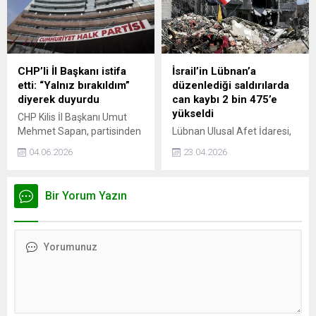
ardından ortaya atılan bir
iddia ise gündem oldu.
Suriye'de yeni yönetimin
başında olan Ahmed el
Şara'nın Rusya'dan Beşar
CHP’li İl Başkanı istifa
İsrail’in Lübnan’a
Esad'ın iadesini talep ettiği
etti: “Yalnız bırakıldım”
düzenlediği saldırılarda
öne sürüldü.
diyerek duyurdu
can kaybı 2 bin 475’e
yükseldi
CHP Kilis İl Başkanı Umut
Mehmet Sapan, partisinden
Lübnan Ulusal Afet İdaresi,
istifa ettiğini açıkladı.
İsrail'in ülkeye
04.06.2026
23.04.2026
İstanbul merkezli
gerçekleştirdiği saldırılarda
soruşturma kapsamında
hayatını kaybedenlerin
tutuklandıktan sonra tahliye
sayısının 2 bin 475'e, yaralı
Bir Yorum Yazın
edilen Sapan, yaşadığı
sayısının ise 7 bin 696'ya
süreçte genel merkez
ulaştığını bildirdi.
tarafından yalnız
bırakıldığını ileri sürdü.