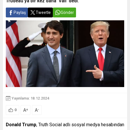
Trudeau’ya bir kez daha ‘Vali’ dedi.
Paylaş
Tweetle
Gönder
Yayınlama: 18.12.2024
A
A
+
-
0
Donald Trump
, Truth Social adlı sosyal medya hesabından