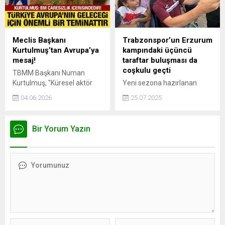
azaltabilir ve benzin
tarafından yalnız
masraflarınızı yarı yarıya
bırakıldığını ileri sürdü.
indirebilirsiniz.
Meclis Başkanı
Trabzonspor’un Erzurum
Kurtulmuş’tan Avrupa’ya
kampındaki üçüncü
mesaj!
taraftar buluşması da
coşkulu geçti
TBMM Başkanı Numan
Kurtulmuş, "Küresel aktör
Yeni sezona hazırlanan
olma yolunda ilerleyen
Trabzonspor, 3'üncü kez
04.06.2026
25.07.2025
Türkiye, Avrupa için asla bir
taraftarıyla buluştu. Çok
yük değil, tam tersine
sayıda taraftarın katıldığı
Avrupa'nın geleceği için
buluşma renkli anlara sahne
Bir Yorum Yazın
önemli bir teminattır" dedi.
oldu.