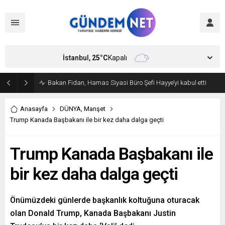
İstanbul,
25
°C
Kapalı
Bakan Fidan, Hamas Siyasi Büro Şefi Hayye’yi kabul etti
Anasayfa
DÜNYA
,
Manşet
Trump Kanada Başbakanı ile bir kez daha dalga geçti
Trump Kanada Başbakanı ile
bir kez daha dalga geçti
Önümüzdeki günlerde başkanlık koltuğuna oturacak
olan Donald Trump, Kanada Başbakanı Justin