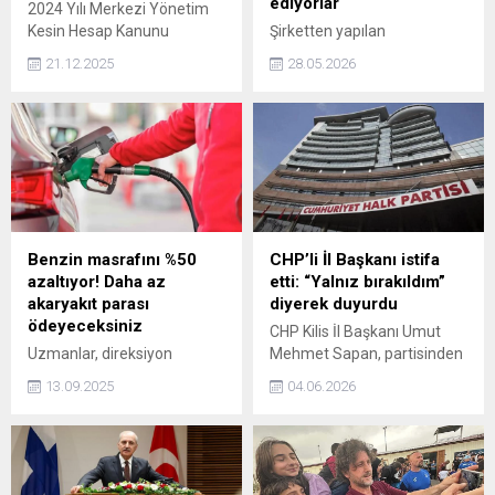
ediyorlar
2024 Yılı Merkezi Yönetim
Kesin Hesap Kanunu
Şirketten yapılan
Teklifi'nin 6. maddesi kabul
açıklamaya göre, e-ticaret,
21.12.2025
28.05.2026
edildi. Milli Eğitim Bakanı
yapay zeka ve dijital
Yusuf Tekin, Kürtçe
pazarlama alanlarında
öğretmen atamasına ilişkin
kendilerini geliştiren
açıklamada bulundu.
girişimciler, Belçika'dan
Avusturya'ya, Amerika'dan
küresel teknoloji şirketlerine
uzanan başarı hikayeleriyle
dikkati çekiyor.
Benzin masrafını %50
CHP’li İl Başkanı istifa
azaltıyor! Daha az
etti: “Yalnız bırakıldım”
akaryakıt parası
diyerek duyurdu
ödeyeceksiniz
CHP Kilis İl Başkanı Umut
Uzmanlar, direksiyon
Mehmet Sapan, partisinden
başındakilerin bütçesini
istifa ettiğini açıkladı.
13.09.2025
04.06.2026
rahatlamaya yarayacak bir
İstanbul merkezli
yöntem paylaştı. Bu basit
soruşturma kapsamında
ama etkili yöntem
tutuklandıktan sonra tahliye
sayesinde akaryakıt
edilen Sapan, yaşadığı
tüketiminizi önemli ölçüde
süreçte genel merkez