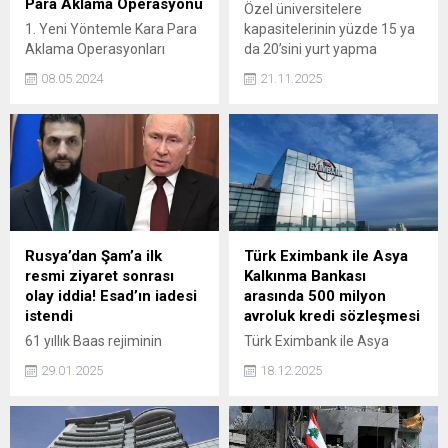
Para Aklama Operasyonu
Özel üniversitelere
1. Yeni Yöntemle Kara Para
kapasitelerinin yüzde 15 ya
Aklama Operasyonları
da 20’sini yurt yapma
Artıyor Son zamanlarda,
zorunluluğu getirilmesi
08.05.2024
21.11.2025
kara para aklama suçlarına
planlanıyor. Bakan Bak,
karşı mücadele kapsamında
İstanbul’daki 44 özel
yapılan operasyonlarda
üniversitenin 28’inin yurdu
dikkat çeken yeni bir yöntem
olmadığını söyledi.
ortaya çıktı. Bankalararası
Kart Merkezi (BKM)
tarafından yapılan
açıklamaya göre, bazı suç
örgütleri kredi kartı ve IBAN
Rusya’dan Şam’a ilk
Türk Eximbank ile Asya
numaralarını kullanarak kara
resmi ziyaret sonrası
Kalkınma Bankası
para aklama operasyonları
olay iddia! Esad’ın iadesi
arasında 500 milyon
düzenliyor. Bu yeni
istendi
avroluk kredi sözleşmesi
yöntemle,...
61 yıllık Baas rejiminin
Türk Eximbank ile Asya
devrilmesi sonrası Suriye'de
Kalkınma Bankası arasında
29.01.2025
18.12.2025
yeni dönem başladı.
500 milyon avro tutarında
Rusya'dan bir heyet, Şam'a
19 yıl vadeli kredi
ilk resmi ziyaretini
sözleşmesi imzalandı
gerçekleştirdi. Görüşmenin