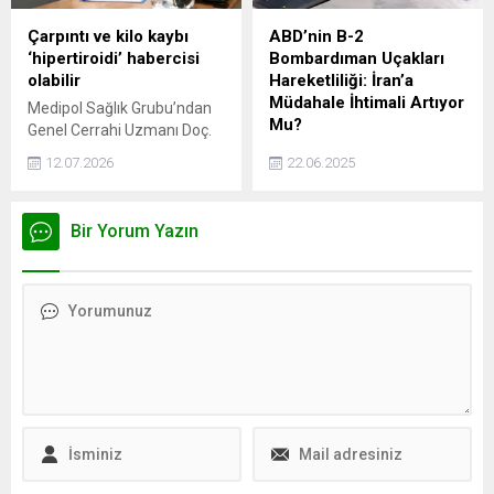
Bilgisayar ve Yazılım
taraftarlar ve spor kamuoyu
Mühendisliği Bölümü,
Tedesco’nun sözleşme,
Çarpıntı ve kilo kaybı
ABD’nin B-2
yenilikçi projeleriyle öne
maaş ve olası tazminat
‘hipertiroidi’ habercisi
Bombardıman Uçakları
çıkarak tüm kategorilerde
detaylarını merak ediyor. 9
olabilir
Hareketliliği: İran’a
birincilik ödülünü kazandı.
Eylül 2025’te iki yıllık
Müdahale İhtimali Artıyor
Medipol Sağlık Grubu’ndan
sözleşme imzalayan
Mu?
Genel Cerrahi Uzmanı Doç.
İtalyan...
Dr. Hüsnü Aydın,
ABD Hava Kuvvetleri'ne
12.07.2026
22.06.2025
hipertiroidinin farklı
ait B-2 Spirit gizli
nedenlere bağlı
bombardıman
gelişebileceğini ve tedavinin
uçaklarının Guam ve Diego
Bir Yorum Yazın
mutlaka kişiye özel
Garcia üslerine doğru
planlanması gerektiğini
hareketliliği, İran'ın nükleer
belirtti.
tesislerine yönelik olası bir
operasyon ihtimalini
gündeme getirdi.