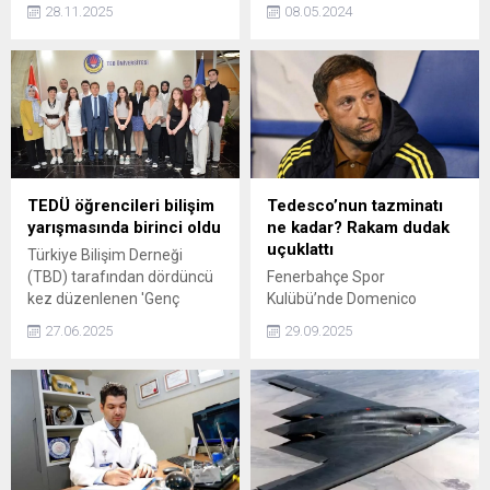
pazarındaki uygulamalarına
kapsamında belirlenen 150
28.11.2025
08.05.2024
ilişkin AB rekabet şikayetini
fazla personelin işten
geri çekti.
çıkarılacağını duyurdu.
TEDÜ öğrencileri bilişim
Tedesco’nun tazminatı
yarışmasında birinci oldu
ne kadar? Rakam dudak
uçuklattı
Türkiye Bilişim Derneği
(TBD) tarafından dördüncü
Fenerbahçe Spor
kez düzenlenen 'Genç
Kulübü’nde Domenico
Beyinler Yeni Fikirler -
Tedesco dönemi, Süper
27.06.2025
29.09.2025
Ankara Proje Pazarı ve
Lig’deki üst üste puan
Bitirme Projeleri'
kayıpları ve UEFA Avrupa
yarışmasının sonuçları
Ligi’nde Dinamo Zagreb’e 3-
açıklandı. 14 üniversiteden
1 mağlubiyetle sarsıldı. Sarı-
136 proje grubunun katıldığı
lacivertlilerin kötü gidişatı,
yarışmada, TED
teknik direktörün geleceğini
Üniversitesi'nin (TEDÜ)
gündeme taşırken,