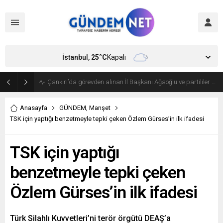
İstanbul,
25
°C
Kapalı
Bakan Fidan, Hamas Siyasi Büro Şefi Hayye’yi kabul etti
Anasayfa
GÜNDEM
,
Manşet
TSK için yaptığı benzetmeyle tepki çeken Özlem Gürses’in ilk ifadesi
TSK için yaptığı
benzetmeyle tepki çeken
Özlem Gürses’in ilk ifadesi
Türk Silahlı Kuvvetleri’ni terör örgütü DEAŞ’a