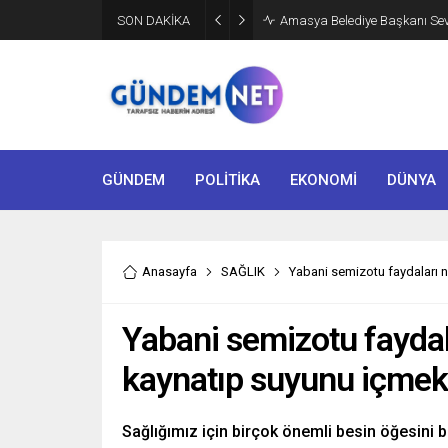
SON DAKİKA
Amasya Belediye Başkanı Sevin
GÜNDEM
POLİTİKA
EKONOMİ
DÜNYA
Anasayfa
SAĞLIK
Yabani semizotu faydaları 
Yabani semizotu faydal
kaynatıp suyunu içme
Sağlığımız için birçok önemli besin öğesini 