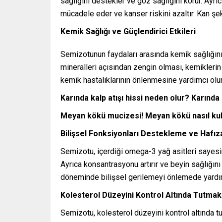
sağlığını destekler ve göz sağlığını korur. Ayrı
mücadele eder ve kanser riskini azaltır. Kan şek
Kemik Sağlığı ve Güçlendirici Etkileri
Semizotunun faydaları arasında kemik sağlığın
mineralleri açısından zengin olması, kemiklerin 
kemik hastalıklarının önlenmesine yardımcı olur
Karında kalp atışı hissi neden olur? Karınd
Meyan kökü mucizesi! Meyan kökü nasıl kullan
Bilişsel Fonksiyonları Destekleme ve Hafı
Semizotu, içerdiği omega-3 yağ asitleri sayesin
Ayrıca konsantrasyonu artırır ve beyin sağlığını 
döneminde bilişsel gerilemeyi önlemede yardımc
Kolesterol Düzeyini Kontrol Altında Tutmak
Semizotu, kolesterol düzeyini kontrol altında tu