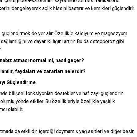
ca içerdiği beta-karotenler sayesinde serbest radikallerle
erini dengeleyerek açlık hissini bastırır ve kemikleri güçlendirir.
ı güçlendirmek de yer alır. Özellikle kalsiyum ve magnezyum
sağlamlığını ve dayanıklılığını artırır. Bu da osteoporoz gibi
.
a nabız atması normal mi, nasıl geçer?
ılır, faydaları ve zararları nelerdir?
zayı Güçlendirme
de bilişsel fonksiyonları destekler ve hafızayı güçlendirir.
olumlu yönde etkiler. Bu özellikleriyle özellikle yaşlılık
ı olabilir.
tmada da etkilidir. İçerdiği doymamış yağ asitleri ve diğer besin