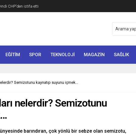
di CHP’den istifa etti
EĞİTİM
SPOR
TEKNOLOJİ
MAGAZİN
SAĞLIK
nelerdir? Semizotunu kaynatıp suyunu içmek…
arı nelerdir? Semizotunu
k…
bünyesinde barındıran, çok yönlü bir sebze olan semizotu,