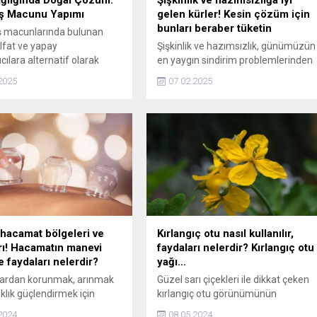
ğlığında Doğal Çözüm:
Şişkinlik ve hazımsızlığa iyi
iş Macunu Yapımı
gelen kürler! Kesin çözüm için
bunları beraber tüketin
iş macunlarında bulunan
ülfat ve yapay
Şişkinlik ve hazımsızlık, günümüzün
ıcılara alternatif olarak
en yaygın sindirim problemlerinden
ırlanan doğal diş
bir tanesidir. Neyse ki doğal
2025
07.02.2025
ı, hem ağız sağlığını
yöntemler sayesinde bu
 hem de kimyasal madde
rahatsızlıkları hafifletmek ve
tini azaltıyor.
sindirim sisteminizi rahatlatmak
mümkün. İşte, şişkinlik ve
hazımsızlığa iyi gelen kürler...
hacamat bölgeleri ve
Kırlangıç otu nasıl kullanılır,
rı! Hacamatın manevi
faydaları nelerdir? Kırlangıç otu
ve faydaları nelerdir?
yağı…
lardan korunmak, arınmak
Güzel sarı çiçekleri ile dikkat çeken
ıklık güçlendirmek için
kırlangıç otu görünümünün
an birtakım yöntemler
arkasında bir ton faydayı da
2024
08.05.2024