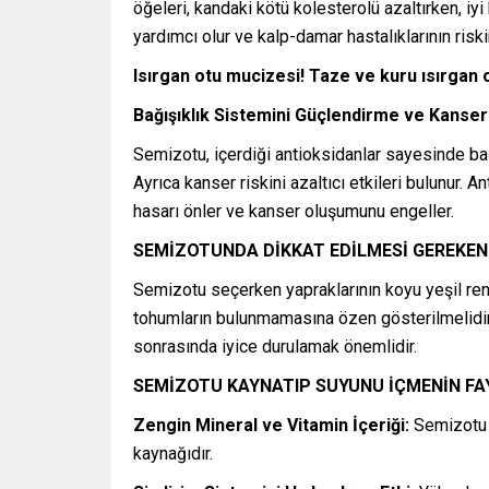
öğeleri, kandaki kötü kolesterolü azaltırken, iyi
yardımcı olur ve kalp-damar hastalıklarının riskin
Isırgan otu mucizesi! Taze ve kuru ısırgan ot
Bağışıklık Sistemini Güçlendirme ve Kanse
Semizotu, içerdiği antioksidanlar sayesinde bağı
Ayrıca kanser riskini azaltıcı etkileri bulunur. 
hasarı önler ve kanser oluşumunu engeller.
SEMİZOTUNDA DİKKAT EDİLMESİ GEREKEN
Semizotu seçerken yapraklarının koyu yeşil ren
tohumların bulunmamasına özen gösterilmelidir.
sonrasında iyice durulamak önemlidir.
SEMİZOTU KAYNATIP SUYUNU İÇMENİN FA
Zengin Mineral ve Vitamin İçeriği:
Semizotu s
kaynağıdır.