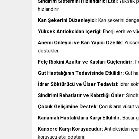
Sindirim Sistemini Hızlandırıcı Etki:
Yüksek po
hızlandırır.
Kan Şekerini Düzenleyici:
Kan şekerini dengele
Yüksek Antioksidan İçeriği:
Enerji verir ve v
Anemi Önleyici ve Kan Yapıcı Özellik:
Yüksek 
destekler.
Felç Riskini Azaltır ve Kasları Güçlendirir:
Fe
Gut Hastalığının Tedavisinde Etkilidir:
Gut has
İdrar Söktürücü ve Ülser Tedavisi:
İdrar sökt
Sindirimi Rahatlatır ve Kabızlığı Önler
: Sindi
Çocuk Gelişimine Destek:
Çocukların vücut v
Kanamalı Hastalıklara Karşı Etkilidir:
Basur gi
Kansere Karşı Koruyucudur:
Antioksidan içer
koruyucu etki gösterir.