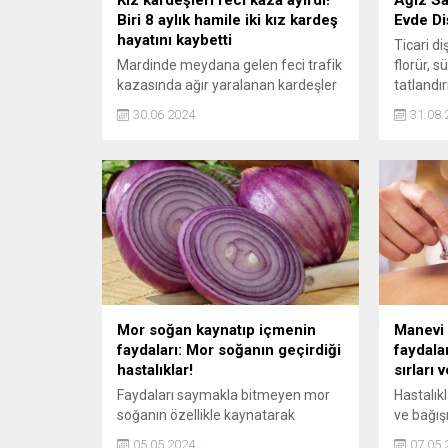
Kız kardeşleri feci kaza ayırdı!
Ağız Sa
Biri 8 aylık hamile iki kız kardeş
Evde D
hayatını kaybetti
Ticari d
Mardinde meydana gelen feci trafik
florür, s
kazasında ağır yaralanan kardeşler
tatlandır
Özlem Nerse Karadaş ve Rojbin
evde haz
30.06.2024
31.08.
Nerse hayatını kaybetti.
macunlar
Kardeşlerden Özlemin 8 aylık
koruyor
hamile olduğu ortaya çıktı. Olayın
maruziye
görüntüleri güvenlik kamerasına
yansıdı.
Mor soğan kaynatıp içmenin
Manevi 
faydaları: Mor soğanın geçirdiği
faydala
hastalıklar!
sırları 
Faydaları saymakla bitmeyen mor
Hastalık
soğanın özellikle kaynatarak
ve bağış
suyunu içtiğinizde, pek çok
başvurul
05.05.2024
07.05.