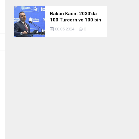
Bakan Kacır: 2030’da
100 Turcorn ve 100 bin
teknoloji girişimciliği
08.05.2024
0
hedefimize ulaşacağız