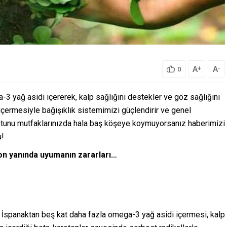
A
A
+
-
0
3 yağ asidi içererek, kalp sağlığını destekler ve göz sağlığını
e içermesiyle bağışıklık sistemimizi güçlendirir ve genel
otunu mutfaklarınızda hala baş köşeye koymuyorsanız haberimizi
u!
on yanında uyumanın zararları…
r. İspanaktan beş kat daha fazla omega-3 yağ asidi içermesi, kalp