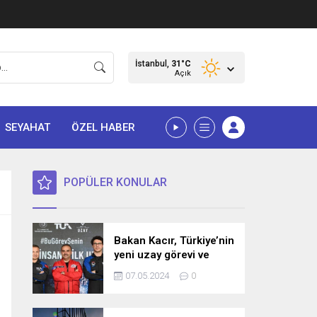
İstanbul,
31
°C
Açık
SEYAHAT
ÖZEL HABER
POPÜLER KONULAR
Bakan Kacır, Türkiye’nin
yeni uzay görevi ve
bilim misyonunu
07.05.2024
0
açıkladı! İşte detaylar…