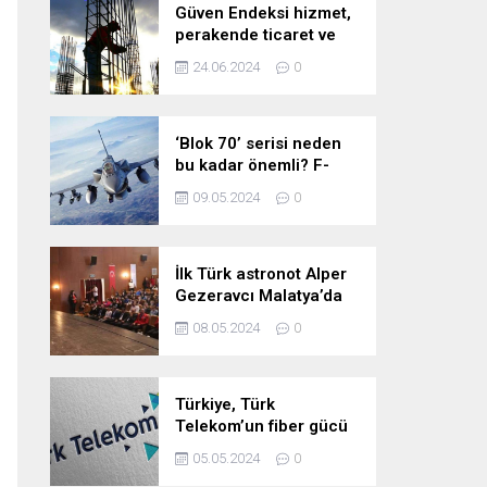
Güven Endeksi hizmet,
perakende ticaret ve
inşaat sektörlerinde
24.06.2024
0
düştü
‘Blok 70’ serisi neden
bu kadar önemli? F-
16’larla ilgili merak
09.05.2024
0
edilenleri anlattı!
İlk Türk astronot Alper
Gezeravcı Malatya’da
öğrencilerle bir araya
08.05.2024
0
geldi!
Türkiye, Türk
Telekom’un fiber gücü
ile yarının
05.05.2024
0
teknolojilerine hazır