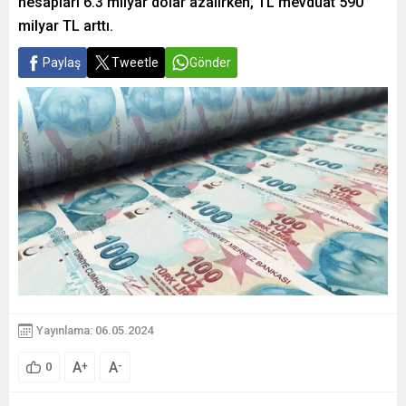
hesapları 6.3 milyar dolar azalırken, TL mevduat 590
milyar TL arttı.
Paylaş
Tweetle
Gönder
Yayınlama: 06.05.2024
A
A
+
-
0