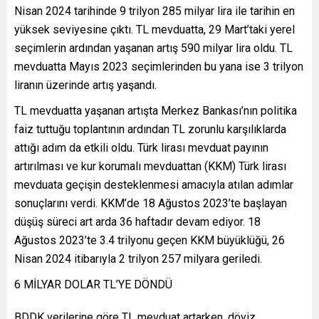
Nisan 2024 tarihinde 9 trilyon 285 milyar lira ile tarihin en
yüksek seviyesine çıktı. TL mevduatta, 29 Mart’taki yerel
seçimlerin ardından yaşanan artış 590 milyar lira oldu. TL
mevduatta Mayıs 2023 seçimlerinden bu yana ise 3 trilyon
liranın üzerinde artış yaşandı.
TL mevduatta yaşanan artışta Merkez Bankası’nın politika
faiz tuttuğu toplantının ardından TL zorunlu karşılıklarda
attığı adım da etkili oldu. Türk lirası mevduat payının
artırılması ve kur korumalı mevduattan (KKM) Türk lirası
mevduata geçişin desteklenmesi amacıyla atılan adımlar
sonuçlarını verdi. KKM’de 18 Ağustos 2023’te başlayan
düşüş süreci art arda 36 haftadır devam ediyor. 18
Ağustos 2023’te 3.4 trilyonu geçen KKM büyüklüğü, 26
Nisan 2024 itibarıyla 2 trilyon 257 milyara geriledi.
6 MİLYAR DOLAR TL’YE DÖNDÜ
BDDK verilerine göre TL mevduat artarken, döviz