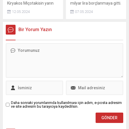
Kiryakos Miçotakisin yarın
milyar lira borçlanmaya gitti.
gerçekleşmesi beklenen
12.05.2024
07.05.2024
Türkiye ziyaretinde ikili
ekonomik ve ticari ilişkiler de
konu başlıkları arasında yer
Bir Yorum Yazın
alacak.
Daha sonraki yorumlarımda kullanılması için adım, e-posta adresim
ve site adresim bu tarayıcıya kaydedilsin.