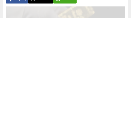
Yayınlama: 06.05.2024
A
A
+
-
Geçen haftanın son işlem gününde yüzde 0,2 değer
kaybeden altının gram fiyatı günü 2 bin 395 liradan
tamamladı.