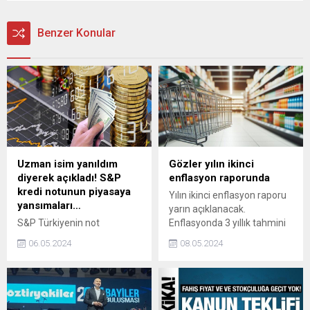
Benzer Konular
Uzman isim yanıldım
Gözler yılın ikinci
diyerek açıkladı! S&P
enflasyon raporunda
kredi notunun piyasaya
Yılın ikinci enflasyon raporu
yansımaları…
yarın açıklanacak.
S&P Türkiyenin not
Enflasyonda 3 yıllık tahmini
görünümünü pozitif’ olarak
patika da belli olacak.
06.05.2024
08.05.2024
korudu. Ekonomist Üzeyir
Doğan, Haber7ye yaptığı
değerlendirmede kredi
kuruluşlarının Türkiyeye
yönelik not artışlarına