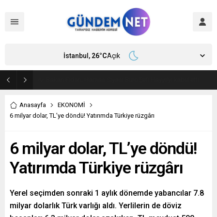
İstanbul,
26
°C
Açık
Bakan Fidan, Hamas Siyasi Büro Şefi Hayye’yi kabul etti
Anasayfa
EKONOMİ
6 milyar dolar, TL’ye döndü! Yatırımda Türkiye rüzgârı
6 milyar dolar, TL’ye döndü!
Yatırımda Türkiye rüzgârı
Yerel seçimden sonraki 1 aylık dönemde yabancılar 7.8
milyar dolarlık Türk varlığı aldı. Yerlilerin de döviz