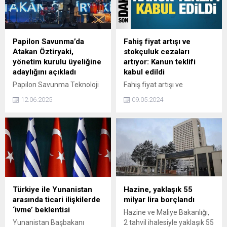
devam edeceğini söyledi.
Papilon Savunma’da
Fahiş fiyat artışı ve
Atakan Öztiryaki,
stokçuluk cezaları
yönetim kurulu üyeliğine
artıyor: Kanun teklifi
adaylığını açıkladı
kabul edildi
Papilon Savunma Teknoloji
Fahiş fiyat artışı ve
ve Ticaret A.Ş.'de paylarını
stokçuluk cezalarının
12.06.2025
09.05.2024
artıran iş insanı Atakan
artırılmasını da içeren kanun
Öztiryaki, 20 Haziran'da
teklifi, TBMM komisyonunda
gerçekleştirilecek genel
kabul edildi.
kurul öncesinde yönetim
kurulu üyeliğine aday
olduğunu açıkladı.Konuya
ilişkin yazılı bir açıklama
yapan Öztiryaki, Pay
sahiplerinin öneri ve
Türkiye ile Yunanistan
Hazine, yaklaşık 55
taleplerine kulak vererek, bu
arasında ticari ilişkilerde
milyar lira borçlandı
süreçte yönetimde yer
‘ivme’ beklentisi
Hazine ve Maliye Bakanlığı,
almaya karar verdim dedi.
Yunanistan Başbakanı
2 tahvil ihalesiyle yaklaşık 55