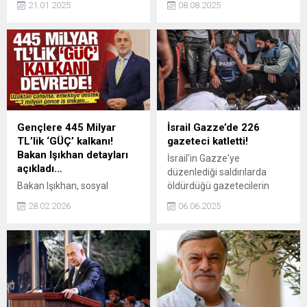
21.01.2025
08.08.2025
dünyasının ünlü simaları da
istemeyen partililere çok
hazır bulundu.
sert tepki gösterdi. İnce, MP
Genel Başkan Yardımcısı
Ömer Özdoğan’ı açık açık
tehdit etti.
Gençlere 445 Milyar
İsrail Gazze’de 226
TL’lik ‘GÜÇ’ kalkanı!
gazeteci katletti!
Bakan Işıkhan detayları
İsrail'in Gazze'ye
açıkladı…
düzenlediği saldırılarda
Bakan Işıkhan, sosyal
öldürdüğü gazetecilerin
güvenlikteki yeni dönemi
sayısının 226'ya ulaştı
28.02.2026
06.06.2025
Haber 7 Genel Yayın
Yönetmeni Osman Ateşli’ye
anlattı: Gençlere 445 milyar
TL kaynak, üniversitelilere
19.250 TL destek, yaşlı
bakım sigortası ve uzaktan
çalışma... İşte detaylar!