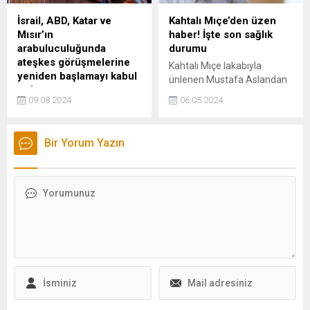
İsrail, ABD, Katar ve
Kahtalı Mıçe’den üzen
Mısır’ın
haber! İşte son sağlık
arabuluculuğunda
durumu
ateşkes görüşmelerine
Kahtalı Mıçe lakabıyla
yeniden başlamayı kabul
ünlenen Mustafa Aslandan
etti
haber var. Sağlığı
09.08.2024
06.05.2024
İsrail, ABD, Katar ve Mısır
konusunda sıkıntılı günler
arabuluculuğunda 15
geçirdiği belirtilen 71
Ağustos'ta Gazze ateşkes
yaşındaki Türk halk müziği
Bir Yorum Yazın
görüşmelerine başlayacak.
sanatçısının, Akdeniz
Bu, bölgedeki gerginliklerin
Üniversitesi Tıp
arttığı bir dönemde geldi.
Fakültesi’nde tedavi
İsrail'in okul saldırılarında
gördüğü ortaya çıktı.
18'den fazla kişi öldü. 10
aydır süren savaşta ikinci
ateşkes hedefleniyor.
Netanyahu, müzakere
ekibini göndereceğini
açıkladı. Ateşkes planı,
rehinelerin serbest
bırakılmasını ve insani