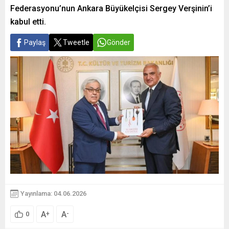
Federasyonu’nun Ankara Büyükelçisi Sergey Verşinin’i
kabul etti.
Paylaş
Tweetle
Gönder
Yayınlama: 04.06.2026
A
A
+
-
0