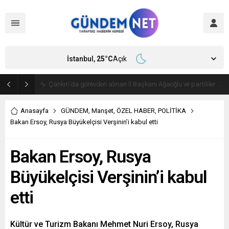
İstanbul,
25
°C
Açık
Bakan Fidan, Hamas Siyasi Büro Şefi Hayye’yi kabul etti
Anasayfa
GÜNDEM
,
Manşet
,
ÖZEL HABER
,
POLİTİKA
Bakan Ersoy, Rusya Büyükelçisi Verşinin’i kabul etti
Bakan Ersoy, Rusya
Büyükelçisi Verşinin’i kabul
etti
Kültür ve Turizm Bakanı Mehmet Nuri Ersoy, Rusya