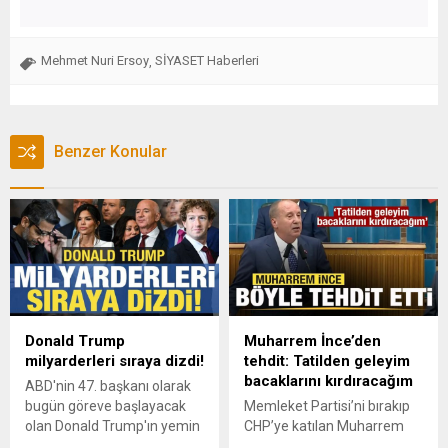
Mehmet Nuri Ersoy
SİYASET Haberleri
,
Benzer Konular
Donald Trump
Muharrem İnce’den
milyarderleri sıraya dizdi!
tehdit: Tatilden geleyim
bacaklarını kırdıracağım
ABD'nin 47. başkanı olarak
bugün göreve başlayacak
Memleket Partisi’ni bırakıp
olan Donald Trump'ın yemin
CHP’ye katılan Muharrem
töreninde teknloji
İnce, MP’nin kapatılmasını