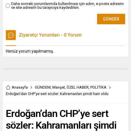
yardımların artırılmasını
Daha sonraki yorumlarımda kullanılması için adım, e-posta adresim
ve site adresim bu tarayıcıya kaydedilsin.
içeriyor. Görüşmeler,
Biden'ın...
Ziyaretçi Yorumları - 0 Yorum
Henüz yorum yapılmamış.
Anasayfa
GÜNDEM
,
Manşet
,
ÖZEL HABER
,
POLİTİKA
Erdoğan’dan CHP’ye sert sözler: Kahramanları şimdi hain oldu
Erdoğan’dan CHP’ye sert
sözler: Kahramanları şimdi