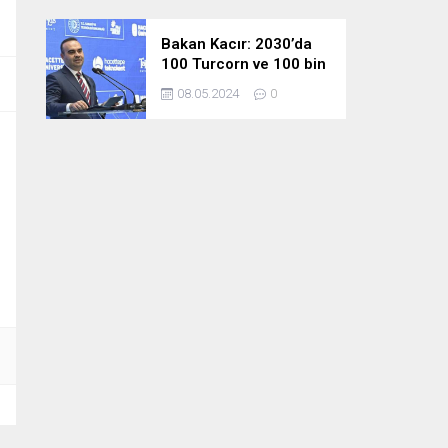
Bakan Kacır: 2030’da
100 Turcorn ve 100 bin
teknoloji girişimciliği
08.05.2024
0
hedefimize ulaşacağız