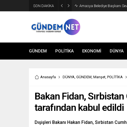
SON DAKİKA
Amasya Belediye Başkanı Sevin
GÜNDEM
POLİTİKA
EKONOMİ
DÜNYA
Anasayfa
DÜNYA
,
GÜNDEM
,
Manşet
,
POLİTİKA
Bakan Fidan, Sırbista
tarafından kabul edildi
Dışişleri Bakanı Hakan Fidan, Sırbistan Cumh