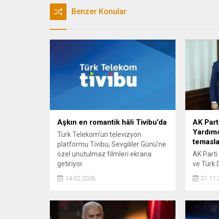
Benzer Konular
Aşkın en romantik hâli Tivibu’da
AK Part
Yardımc
Türk Telekom’un televizyon
temasl
platformu Tivibu, Sevgililer Günü’ne
özel unutulmaz filmleri ekrana
AK Parti
getiriyor.
ve Türk D
Kürşad Z
14.02.2026
21.11.
Astana'