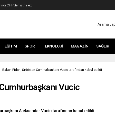
di CHP’den istifa etti
EĞİTİM
SPOR
TEKNOLOJİ
MAGAZİN
SAĞLIK
Bakan Fidan, Sırbistan Cumhurbaşkanı Vucic tarafından kabul edildi
n Cumhurbaşkanı Vucic
urbaşkanı Aleksandar Vucic tarafından kabul edildi.