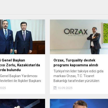
i Genel Başkan
Orzax, Turquality destek
ısı Zorlu, Kazakistan’da
programı kapsamına alındı
arda bulundu
Türkiye’nin lider takviye edici gıda
 Genel Başkan Yardımcısı
markası Orzax, T.C. Ticaret
evletleri ile İlişkiler Başkanı
Bakanlığı tarafından yürütülen
orlu, Kazakistan'ın başkenti
Turquality Destek Programı
2025
10.09.2025
da temaslarda bulundu.
kapsamına alındı.