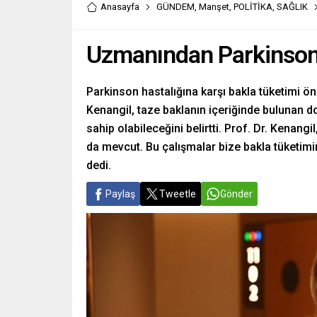
Anasayfa
GÜNDEM
,
Manşet
,
POLİTİKA
,
SAĞLIK
Uzmanından Parkinson i
Parkinson hastalığına karşı bakla tüketimi ön
Kenangil, taze baklanın içeriğinde bulunan d
sahip olabileceğini belirtti. Prof. Dr. Kenang
da mevcut. Bu çalışmalar bize bakla tüketimi
dedi.
Paylaş
Tweetle
Gönder