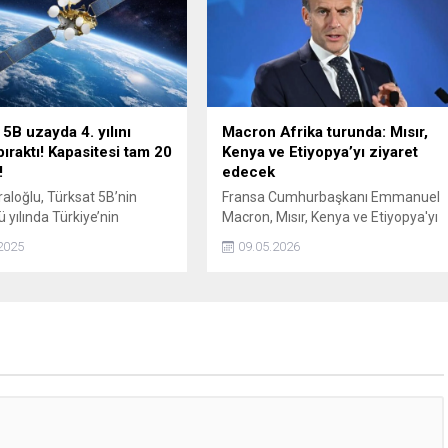
 5B uzayda 4. yılını
Macron Afrika turunda: Mısır,
bıraktı! Kapasitesi tam 20
Kenya ve Etiyopya’yı ziyaret
!
edecek
aloğlu, Türksat 5B’nin
Fransa Cumhurbaşkanı Emmanuel
 yılında Türkiye’nin
Macron, Mısır, Kenya ve Etiyopya'yı
stratejik gücünü artırdığını
kapsayan Afrika turu kapsamında
2025
09.05.2026
arak, uydunun Afrika’dan
İskenderiye'ye geldi.
anan geniş bir coğrafyada
me sağladığını ve yeni iş
ne kapı açtığını belirtti.