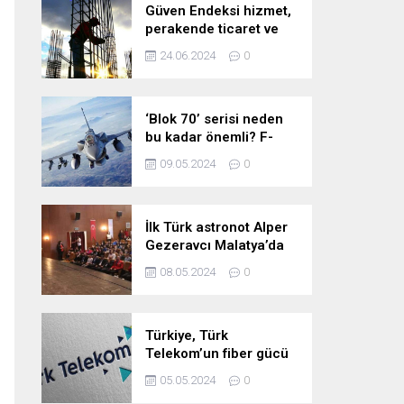
Güven Endeksi hizmet,
perakende ticaret ve
inşaat sektörlerinde
24.06.2024
0
düştü
‘Blok 70’ serisi neden
bu kadar önemli? F-
16’larla ilgili merak
09.05.2024
0
edilenleri anlattı!
İlk Türk astronot Alper
Gezeravcı Malatya’da
öğrencilerle bir araya
08.05.2024
0
geldi!
Türkiye, Türk
Telekom’un fiber gücü
ile yarının
05.05.2024
0
teknolojilerine hazır