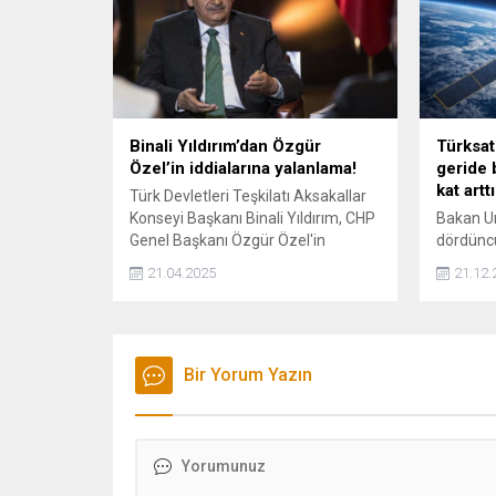
Binali Yıldırım’dan Özgür
Türksat
Özel’in iddialarına yalanlama!
geride 
kat arttı
Türk Devletleri Teşkilatı Aksakallar
Konseyi Başkanı Binali Yıldırım, CHP
Bakan Ur
Genel Başkanı Özgür Özel'in
dördüncü
TBMM'deki Grup Toplantısı'nda,
uzaydaki 
21.04.2025
21.12.
kendisi ve oğlu Erkam Yıldırım'la ilgili
vurgulay
iddialarını avukatı aracılığıyla tekzip
Çin’e uz
etti.
haberleş
birlikleri
Bir Yorum Yazın