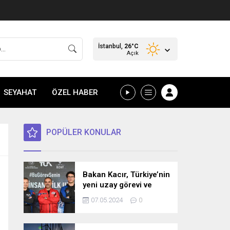
İstanbul,
26
°C
Açık
SEYAHAT
ÖZEL HABER
POPÜLER KONULAR
Bakan Kacır, Türkiye’nin
yeni uzay görevi ve
bilim misyonunu
07.05.2024
0
açıkladı! İşte detaylar…