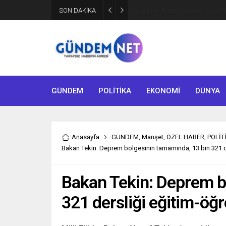
SON DAKİKA
Bakan Fidan, Hamas Siyasi Bür
GÜNDEM
POLİTİKA
EKONOMİ
DÜNYA
Anasayfa
GÜNDEM
,
Manşet
,
ÖZEL HABER
,
POLİT
Bakan Tekin: Deprem bölgesinin tamamında, 13 bin 321 d
Bakan Tekin: Deprem b
321 dersliği eğitim-öğ