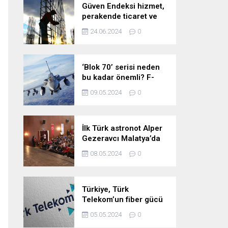
Güven Endeksi hizmet,
perakende ticaret ve
inşaat sektörlerinde
24.06.2024
0
düştü
‘Blok 70’ serisi neden
bu kadar önemli? F-
16’larla ilgili merak
09.05.2024
0
edilenleri anlattı!
İlk Türk astronot Alper
Gezeravcı Malatya’da
öğrencilerle bir araya
08.05.2024
0
geldi!
Türkiye, Türk
Telekom’un fiber gücü
ile yarının
05.05.2024
0
teknolojilerine hazır