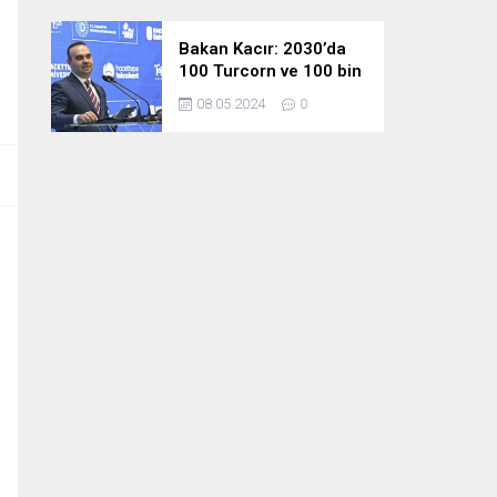
Bakan Kacır: 2030’da
100 Turcorn ve 100 bin
teknoloji girişimciliği
08.05.2024
0
hedefimize ulaşacağız