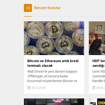
Benzer Konular
Bitcoin ve Ethereum artık kredi
HDP bin
teminatı olacak
sandığı 
Wall Street’te yeni dönem başlıyor.
İzmir HD
JPMorgan, yıl sonuna kadar
üzerinde
kurumsal müşterilerinin Bitcoin ve
Kandile b
Ethereum varlıklarını kredi teminatı
Başkanlı
28.10.2025
08.05.
olarak kullanmasına izin verecek.
destekçi
PKKya de
gönderild