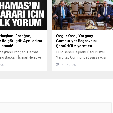
edildi.
başkanı Erdoğan,
Özgür Özel, Yargıtay
 ile görüştü: Aynı adımı
Cumhuriyet Başsavcısı
e atmalı!
Şentürk’ü ziyaret etti
aşkanı Erdoğan, Hamas
CHP Genel Başkanı Özgür Özel,
üro Başkanı İsmail Heniyye
Yargıtay Cumhuriyet Başsavcısı
telefon görüşmesi
Muhsin Şentürk’ü ziyaret etti.
2024
14.07.2025
tirdi. Erdoğan, "İsrail’in de
teşkes için adım atması
ni vurguladık" dedi.