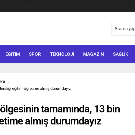
o Şefi Hayye’yi kabul etti
EĞİTİM
SPOR
TEKNOLOJİ
MAGAZİN
SAĞLIK
İKA
ersliği eğitim-öğretime almış durumdayız
ölgesinin tamamında, 13 bin
retime almış durumdayız