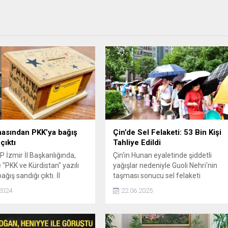
asından PKK’ya bağış
Çin’de Sel Felaketi: 53 Bin Kişi
çıktı
Tahliye Edildi
P İzmir İl Başkanlığında,
Çin'in Hunan eyaletinde şiddetli
 "PKK ve Kürdistan" yazılı
yağışlar nedeniyle Guoli Nehri'nin
ağış sandığı çıktı. İl
taşması sonucu sel felaketi
ğına gelen terör örgütü
yaşandı. Yaşanan su baskınları
2024
22.06.2025
lerinden toplanan paraların
nedeniyle Xiangxi Tujia ve Miao
stek amacıyla Kandile
Özerk İli, Zhangjiajie, Changde ve
iği belirlendi.
Huaihua bölgelerinde 53.000'den
fazla kişi güvenli bölgelere tahliye