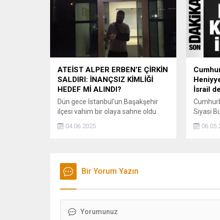
ATEİST ALPER ERBEN’E ÇİRKİN
Cumhur
SALDIRI: İNANÇSIZ KİMLİĞİ
Heniyye
HEDEF Mİ ALINDI?
İsrail d
Dün gece İstanbul'un Başakşehir
Cumhurb
ilçesi vahim bir olaya sahne oldu.
Siyasi B
Ateist kimliğiyle bilinen ve sosyal
ile bir 
04.06.2025
06.05.
medyada düşüncelerini açıkça ifade
gerçekleş
eden Alper Erben, kimliği belirsiz üç
kalıcı a
kişi tarafından sokak ortasında
gerektiği
acımasızca darp edildi.
Bir Yorum Yazın