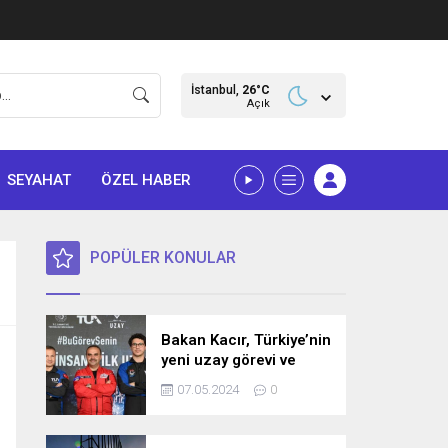
İstanbul,
26
°C
Açık
SEYAHAT
ÖZEL HABER
POPÜLER KONULAR
Bakan Kacır, Türkiye’nin
yeni uzay görevi ve
bilim misyonunu
07.05.2024
0
açıkladı! İşte detaylar…