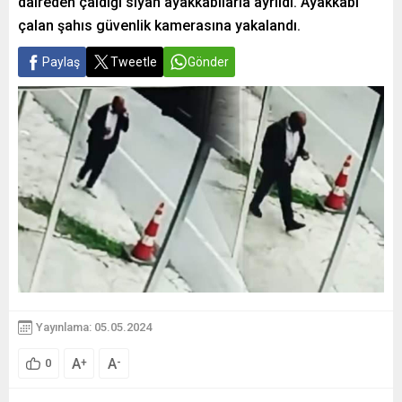
daireden çaldığı siyah ayakkabılarla ayrıldı. Ayakkabı
çalan şahıs güvenlik kamerasına yakalandı.
Paylaş
Tweetle
Gönder
Yayınlama: 05.05.2024
A
A
+
-
0