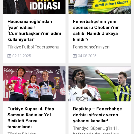
European Senior Men's and
Ladies Championship 2025,
Antalya'da başladı.
Hacıosmanoğlu’ndan
Fenerbahçe’nin yeni
‘yapı’ iddiası!
sponsoru Chobani’nin
‘Cumhurbaşkanı’nın adını
sahibi Hamdi Ulukaya
kullanıyorlar’
kimdir?
Türkiye Futbol Federasyonu
Fenerbahçe’nin yeni
Başkanı İbrahim
sponsoru Chobani’nin sahibi
02.11.2025
04.08.2025
Hacıosmanoğlu, hakemler
Hamdi Ulukaya kimdir? İşte
üzerinde bir takım oyunlar
Erzincan’dan Amerika’ya
oynandığını ve bunu
uzanan başarı hikâyesiyle
Cumhurbaşkanı Erdoğan'a
dikkat çeken Ulukaya’nın
yakın olduğunu iddia eden
hayatı ve Chobani
bazı kişilerin yaptığını
markasının yükselişi…
söyledi.
Türkiye Kupası 4. Etap
Beşiktaş – Fenerbahçe
Samsun Kadınlar Yol
derbisi şifresiz veren
Bisikleti Yarışı
yabancı kanallar!
tamamlandı
Trendyol Süper Lig’in 11.