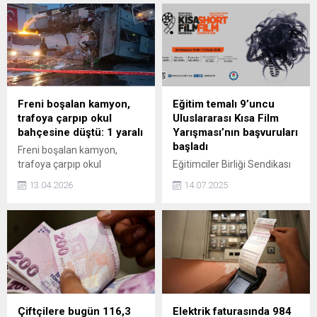
Freni boşalan kamyon,
Eğitim temalı 9’uncu
trafoya çarpıp okul
Uluslararası Kısa Film
bahçesine düştü: 1 yaralı
Yarışması’nın başvuruları
başladı
Freni boşalan kamyon,
trafoya çarpıp okul
Eğitimciler Birliği Sendikası
bahçesine düştü: 1 yaralı
(Eğitim-Bir-Sen) tarafından
13.04.2026
14.07.2025
bu yıl uluslararası boyutta
9’uncusu düzenlenecek olan
‘Eğitim Temalı Kısa Film
Yarışması’ için başvurular
başladı. Eğitimin birey ve
toplum üzerindeki etkisini
sinema sanatıyla anlatmayı
hedefleyen yarışmaya
katılmak isteyenler, 12 Ocak
Çiftçilere bugün 116,3
Elektrik faturasında 984