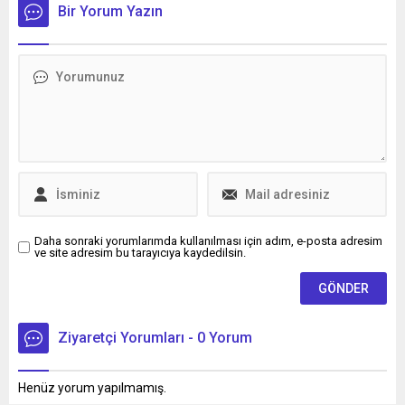
Yeniden sağlığına kavuşan
ile yolların ayrıldığını
Bir Yorum Yazın
Yangın, vosvos konvoyu ile
duyurdu.
sevincini kutladı.
Daha sonraki yorumlarımda kullanılması için adım, e-posta adresim
ve site adresim bu tarayıcıya kaydedilsin.
Ziyaretçi Yorumları - 0 Yorum
Henüz yorum yapılmamış.