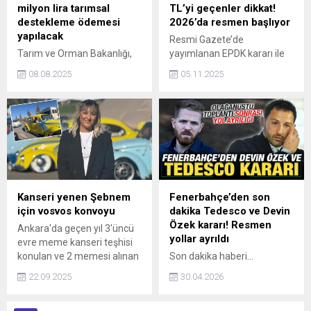
2026 tarihine kadar
milyon lira tarımsal
TL’yi geçenler dikkat!
ebskisafilm.org ve
destekleme ödemesi
2026’da resmen başlıyor
ebsshortﬁlm.org
yapılacak
Resmi Gazete’de
adreslerinden başvuru
Tarım ve Orman Bakanlığı,
yayımlanan EPDK kararı ile
yapabilecek.
116 milyon 301 bin 135
birlikte, yıllık elektrik tüketimi
08.08.2025
05.11.2025
liralık tarımsal destekleme
4 bin kilovatsaatin üzerinde
ödemesinin çiftçilerin
olan aboneler artık devlet
hesaplarına bugün
desteğinden
aktarılacağını bildirdi.
yararlanamayacak. Buna
göre, aylık faturası yaklaşık
984 TL’yi aşan tüketiciler
elektrik desteği kapsamı
dışında kalacak.
Kanseri yenen Şebnem
Fenerbahçe’den son
için vosvos konvoyu
dakika Tedesco ve Devin
Özek kararı! Resmen
Ankara'da geçen yıl 3'üncü
yollar ayrıldı
evre meme kanseri teşhisi
konulan ve 2 memesi alınan
Son dakika haberi...
Şebnem Yangın (47), 16 kür
Fenerbahçe, Teknik Direktör
22.09.2025
30.04.2026
kemoterapi ve 25 seans ışın
Domenico Tedesco ve
tedavisiyle kanseri yendi.
Sportif Direktör Devin Özek