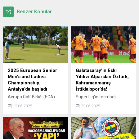
Benzer Konular
2025 European Senior
Galatasaray’ın Eski
Men’s and Ladies
Yıldızı Alparslan Öztürk,
Championship,
Kahramanmaraş
Antalya’da başladı
İstiklalspor’da!
Avrupa Golf Birliği (EGA)
Süper Lig'in tecrübeli
tarafından Türkiye Golf
isimlerinden Alparslan
12.06.2025
22.06.2025
Federasyonu iş birliğinde
Öztürk, kariyerinin yeni
düzenlenen ve kıtanın en
durağını 2. Lig
prestijli golf
ekibi Kahramanmaraş
organizasyonlarından biri
İstiklalspor olarak belirledi.
olarak kabul edilen