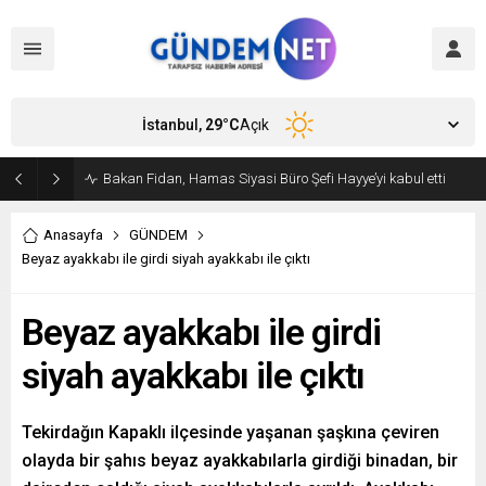
İstanbul,
29
°C
Açık
Bakan Fidan, Hamas Siyasi Büro Şefi Hayye’yi kabul etti
Anasayfa
GÜNDEM
Beyaz ayakkabı ile girdi siyah ayakkabı ile çıktı
Beyaz ayakkabı ile girdi
siyah ayakkabı ile çıktı
Tekirdağın Kapaklı ilçesinde yaşanan şaşkına çeviren
olayda bir şahıs beyaz ayakkabılarla girdiği binadan, bir