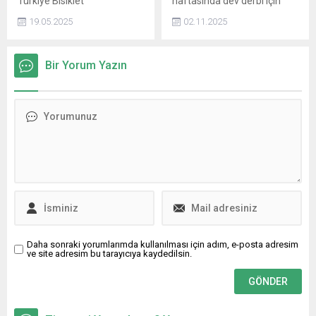
Türkiye Bisiklet
haftasında dev derbi için
Federasyonu’nun 2025 yılı
geri sayım sürüyor. Beşiktaş
19.05.2025
02.11.2025
faaliyet takviminde yer alan
ile Fenerbahçe arasındaki
Türkiye Kupası 4’üncü Etap
kritik mücadele öncesi
Kadınlar Yol Bisikleti Yarışı,
taraftarlar, yayın bilgilerini
Bir Yorum Yazın
dün Samsun’un Atakum
ve şifresiz izlenip
ilçesinde gerçekleşti. 19
izlenmeyeceği araştırılıyor.
Mayıs Atatürk’ü Anma,
Beşiktaş - Fenerbahçe
Gençlik ve Spor Bayramı
derbisi şifresiz veren
coşkusuyla koşulan yarışta
yabancı kanallar merak
sporcular, Cumhuriyet’in
ediliyor.
kazanımlarını ve kadın
sporunun yükselen gücünü
simgeleyen anlamlı bir
mücadele sergiledi.
Daha sonraki yorumlarımda kullanılması için adım, e-posta adresim
ve site adresim bu tarayıcıya kaydedilsin.