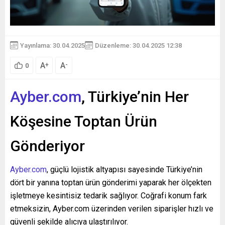
Yayınlama: 30.04.2025
Düzenleme: 30.04.2025 12:38
A
A
+
-
0
Ayber.com
, Türkiye’nin Her
Köşesine Toptan Ürün
Gönderiyor
Ayber.com
, güçlü lojistik altyapısı sayesinde Türkiye’nin
dört bir yanına toptan ürün gönderimi yaparak her ölçekten
işletmeye kesintisiz tedarik sağlıyor. Coğrafi konum fark
etmeksizin, Ayber.com üzerinden verilen siparişler hızlı ve
güvenli şekilde alıcıya ulaştırılıyor.