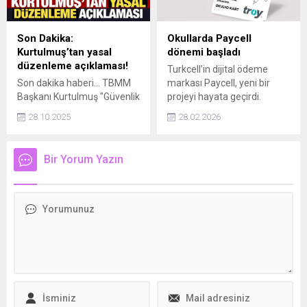
ebeveynleri uyarıyor.
Son Dakika:
Okullarda Paycell
Kurtulmuş’tan yasal
dönemi başladı
düzenleme açıklaması!
Turkcell’in dijital ödeme
Son dakika haberi... TBMM
markası Paycell, yeni bir
Başkanı Kurtulmuş "Güvenlik
projeyi hayata geçirdi.
ve istihbarat birimleri,
Paycell, TROY altyapılı Okul
28.10.2025
28.02.2026
örgütün silah bıraktığını
Kart projesiyle 400 okulda
tespit-tescil ettikten sonra
200 bin öğrenciye ulaşmayı
Terörsüz Türkiye ile ilgili
hedefliyor. Kart, nakitsiz
Bir Yorum Yazın
birtakım yasal düzenlemeler
harçlık yönetimi ve dijital
dönemine geçilecektir."
takip imkânı sunuyor.
açıklamasında bulundu.