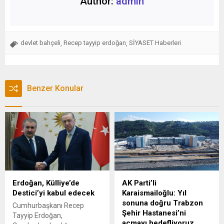
Author:
admin
devlet bahçeli
Recep tayyip erdoğan
SİYASET Haberleri
,
,
Benzer Konular
Erdoğan, Külliye’de
AK Parti’li
Destici’yi kabul edecek
Karaismailoğlu: Yıl
sonuna doğru Trabzon
Cumhurbaşkanı Recep
Şehir Hastanesi’ni
Tayyip Erdoğan,
açmayı hedefliyoruz