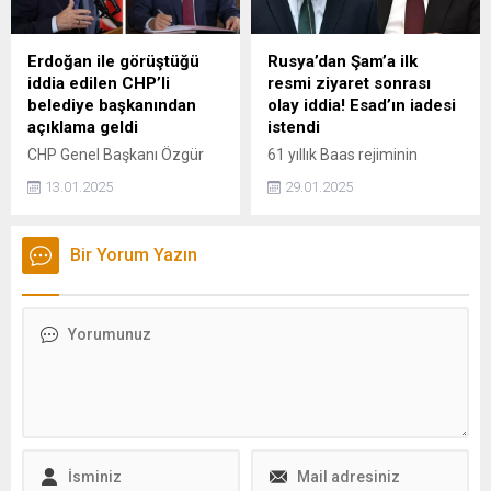
Hizbullah'ın saldırılarına karşı
sistematik operasyonlar
düzenlemek zorunda
Erdoğan ile görüştüğü
Rusya’dan Şam’a ilk
kalacağız" ifadelerini
iddia edilen CHP’li
resmi ziyaret sonrası
kullandı.
belediye başkanından
olay iddia! Esad’ın iadesi
açıklama geldi
istendi
CHP Genel Başkanı Özgür
61 yıllık Baas rejiminin
Özel'in Cumhurbaşkanı
devrilmesi sonrası Suriye'de
13.01.2025
29.01.2025
Erdoğan tarafından AK
yeni dönem başladı.
Parti'ye davet edildiğini
Rusya'dan bir heyet, Şam'a
açıkladığı CHP Yüreğir
ilk resmi ziyaretini
Bir Yorum Yazın
Belediye Başkanı Ali
gerçekleştirdi. Görüşmenin
Demirçalı, yaptığı
ardından ortaya atılan bir
açıklamada Erdoğan ile
iddia ise gündem oldu.
görüştüğünü doğruladı.
Suriye'de yeni yönetimin
başında olan Ahmed el
Şara'nın Rusya'dan Beşar
Esad'ın iadesini talep ettiği
öne sürüldü.