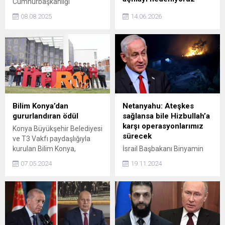
Cumhurbaşkanlığı
Külliyesi'nde BBP Genel
TBMM Bayındırlık, İmar,
08.08.2025
14.06.2026
Başkanı Mustafa Destici'yi
Ulaştırma ve Turizm
kabul etti.
Komisyonu Başkanı,
Trabzon Milletvekili Adil
Karaismailoğlu, Trabzon'da
yapımı süren şehir
hastanesine ilişkin, Yıl
sonuna doğru Trabzon Şehir
Hastanesi’ni tam teşekküllü
şekilde açmayı hedefliyoruz.
Bilim Konya’dan
Netanyahu: Ateşkes
Hastanemiz; Türkiye'nin en
gururlandıran ödül
sağlansa bile Hizbullah’a
önde gelen, en yeni
karşı operasyonlarımız
Konya Büyükşehir Belediyesi
teknolojisiyle donatılmış,
sürecek
ve T3 Vakfı paydaşlığıyla
şehrimizin yaşam kalitesini
kurulan Bilim Konya,
İsrail Başbakanı Binyamin
artıracak, sağlık seviyesini
İTÜRO24de Trafik
Netanyahu, Lübnan'da olası
üst seviyelere çıkararak
07.05.2024
19.11.2024
kategorisinde sergilediği
bir ateşkesin İsrail
önemli bir kamu...
başarılı performansla
saldırılarının sonu anlamına
Hakem Özel Ödülüne layık
gelmeyeceğini söyledi.
görüldü.
Netanyahu, "Ateşkes
sonrasında bile kuzeyde
güvenliğimizi sağlamak ve