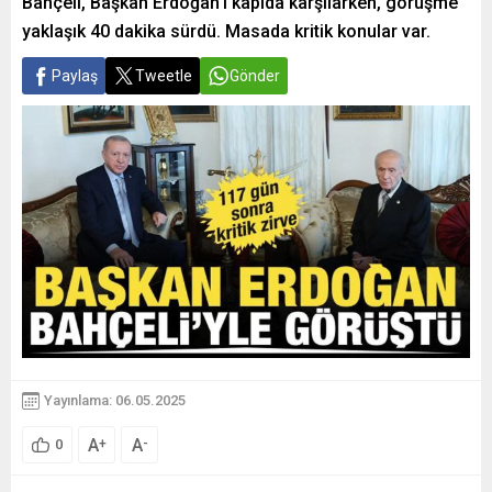
Bahçeli, Başkan Erdoğan’ı kapıda karşılarken, görüşme
yaklaşık 40 dakika sürdü. Masada kritik konular var.
Paylaş
Tweetle
Gönder
Yayınlama: 06.05.2025
A
A
+
-
0