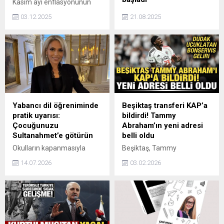
Kasım ayı enflasyonunun
aylık yüzde 0,87 ile piyasa
Ukrayna Devlet Başkanlığı
03.12.2025
21.08.2025
beklentilerinin belirgin
Ofisi Başkanı Andriy
şekilde altında kaldığını
Yermak, Avrupa ve NATO
belirterek, sürpriz verinin
ülkelerinin ulusal güvenlik
Merkez Bankası’na 100–
danışmanlarıyla güvenlik
150 baz puanlık faiz indirimi
garantilerini ilerletmek için
alanı açtığını söyledi.
günlük koordinasyon süreci
başlattıklarını bildirdi.
Yabancı dil öğreniminde
Beşiktaş transferi KAP’a
pratik uyarısı:
bildirdi! Tammy
Çocuğunuzu
Abraham’ın yeni adresi
Sultanahmet’e götürün
belli oldu
Okulların kapanmasıyla
Beşiktaş, Tammy
birlikte çocuklarının yabancı
Abraham'ın 21 milyon avro
14.07.2026
03.02.2026
dil öğrenmesini isteyen
karşılığında Aston Villa'ya
aileler pahalı kurslara
transfer olduğunu açıkladı.
yöneliyor. Uzmanlar ise dil
eğitiminde en önemli
aşamanın pratik yapmak
olduğunu belirterek