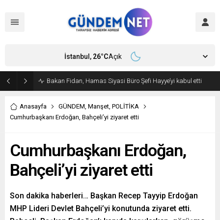
İstanbul,
26
°C
Açık
Amasya Belediye Başkanı Sevindi CHP’den istifa etti
Anasayfa
GÜNDEM
,
Manşet
,
POLİTİKA
Cumhurbaşkanı Erdoğan, Bahçeli’yi ziyaret etti
Cumhurbaşkanı Erdoğan,
Bahçeli’yi ziyaret etti
Son dakika haberleri… Başkan Recep Tayyip Erdoğan
MHP Lideri Devlet Bahçeli’yi konutunda ziyaret etti.