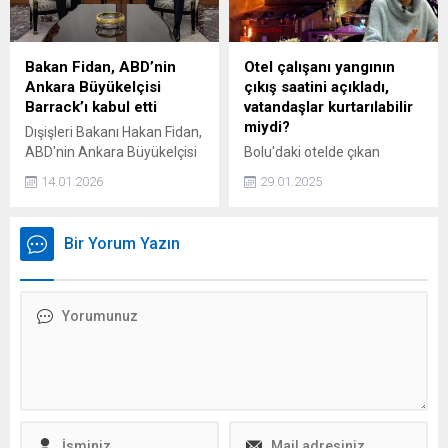
Ağız ve Diş Sağlığı’nın
desteği, törenin marka
gücüne yaptığı katkı ile sıkça
Bakan Fidan, ABD’nin
Otel çalışanı yangının
vurgulandı.
Ankara Büyükelçisi
çıkış saatini açıkladı,
Barrack’ı kabul etti
vatandaşlar kurtarılabilir
miydi?
Dışişleri Bakanı Hakan Fidan,
ABD'nin Ankara Büyükelçisi
Bolu'daki otelde çıkan
ve Suriye Özel Temsilcisi
yangında işletmede bulunan
14.01.2026
29.01.2025
Tom Barrack'ı kabul etti.
otel çalışanı Tuni Urhan,
'Yangın saat 03.30'da çıktı
diyorlar ama yangın o saatte
Bir Yorum Yazın
çıkmadı. Çünkü babamı
sürekli aradığım için
hatırlıyorum. Saat 03.00'e
geliyordu' dedi.