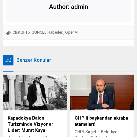
Author:
admin
ChatGPT5
GÜNCEL Haberleri
OpenAI
,
,
Benzer Konular
Kapadokya Balon
CHP’li başkandan akraba
Turizminde Vizyoner
atamaları!
Lider: Murat Kaya
CHPli Kırşehir Belediye