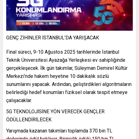
GENÇ ZİHİNLER İSTANBUL’DA YARIŞACAK
Final süreci, 9-10 Ağustos 2025 tarihlerinde İstanbul
Teknik Üniversitesi Ayazağa Yerleşkesi ev sahipliğinde
gerçekleşecek. İlk gün takımlar, Süleyman Demirel Kültür
Merkezi’nde hakem heyetine 10 dakikalık sözlü
sunumlarını yapacak. Ardından, geliştirdikleri algoritmaların
belirlediği hedef konumları fiziksel olarak tespit etmeye
çalışacaklar.
5G TEKNOLOJİSİNE YÖN VERECEK GENÇLER
ÖDÜLLENDİRİLECEK
Yarışmada kazanan takımları toplamda 370 bin TL
değerinde ödül bekliyor. Birincilik ödülü 150 bin TL,