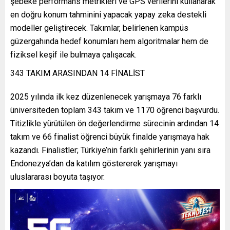
şebeke performans metrikleri ve GPS verilerini kullanarak
en doğru konum tahminini yapacak yapay zeka destekli
modeller geliştirecek. Takımlar, belirlenen kampüs
güzergahında hedef konumları hem algoritmalar hem de
fiziksel keşif ile bulmaya çalışacak.
343 TAKIM ARASINDAN 14 FİNALİST
2025 yılında ilk kez düzenlenecek yarışmaya 76 farklı
üniversiteden toplam 343 takım ve 1170 öğrenci başvurdu.
Titizlikle yürütülen ön değerlendirme sürecinin ardından 14
takım ve 66 finalist öğrenci büyük finalde yarışmaya hak
kazandı. Finalistler; Türkiye’nin farklı şehirlerinin yanı sıra
Endonezya’dan da katılım göstererek yarışmayı
uluslararası boyuta taşıyor.