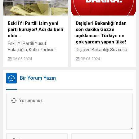
Eski İYİ Partili isim yeni
Dışişleri Bakanlığı’ndan
parti kuruyor! Adı da belli
son dakika Gazze
oldu…
açıklaması: Türkiye en
çok yardım yapan ülke!
Eski İYİ Partili Yusuf
Halaçoğlu, Kutlu Partisini
Dışişleri Bakanlığı Sözcüsü
kuracaklarını açıkladı.
Öncü Keçeli, Türkiyenin
06.05.2024
08.05.2024
Halaçoğlu ve beraberindeki
Gazzeye en çok yardım
kurucular kurulu, partinin
eden ülke olduğunu açıkladı.
kuruluş dilekçesini verdi.
Keçeli, Türkiyeden Gazzeye
Bir Yorum Yazın
toplamda 52 bin ton yardım
gönderildiğini açıkladı.