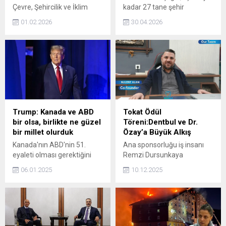
Çevre, Şehircilik ve İklim
kadar 27 tane şehir
Değişikliği Bakanı Murat
hastanesi yaptık. Ordu da
01.02.2026
30.04.2026
Kurum, Yüzyılın Konut
bitti, o da en kısa zamanda
Projesi kapsamında bu
hasta kabulüne başlayacak.
hafta 10 ilde daha kura
12 tanesi de inşa
çekilişi yapılacağını bildirdi.
aşamasında. Trabzon,
Şanlıurfa, Samsun ve Rize'yi
de bu sene içerisinde
yetiştireceğiz" dedi.
Trump: Kanada ve ABD
Tokat Ödül
bir olsa, birlikte ne güzel
Töreni:Dentbul ve Dr.
bir millet olurduk
Özay’a Büyük Alkış
Kanada'nın ABD'nin 51.
Ana sponsorluğu iş insanı
eyaleti olması gerektiğini
Remzi Dursunkaya
söyleyen ABD'nin seçilmiş
tarafından üstlenilen ödül
06.01.2025
10.12.2025
Başkanı Donald Trump,
programının kurumsal
"Kanada ve ABD bir olsa
marka değerini ise İstanbul
mesela... Birlikte ne güzel bir
Dentbul Ağız ve Diş Sağlığı
millet olurduk"
Kliniği sahibi Dr. Kadir Özay
açıklamasında bulundu.
Bülent Alan oluşturdu.
Haber kapsamında Dentbul