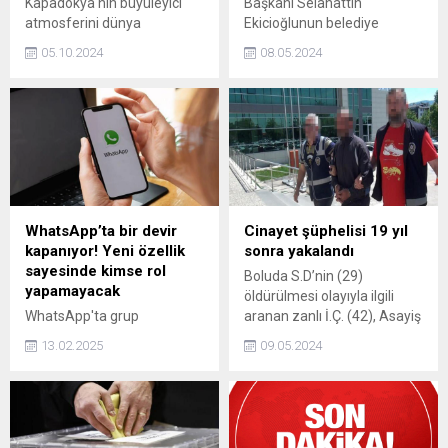
Kapadokya'nın büyüleyici
Başkanı Selahattin
atmosferini dünya
Ekicioğlunun belediye
turizmine kazandıran
başkan yardımcıları olarak
05.10.2024
08.05.2024
isimlerden biri olarak öne
kayınbiraderi Hamza Çam
çıkan Murat Kaya, bölgeyi
ile bacanağı Mustafa
küresel bir cazibe merkezi
Ormanı atadığı ortaya çıktı.
haline getiren vizyoner
liderlerden biri olarak
tanınıyor. 2021 yılında
ailesinin firması Kaya
A.Ş.’nin yönetimini devralan
Kaya, Kapadokya’ya yenilikçi
WhatsApp’ta bir devir
Cinayet şüphelisi 19 yıl
bir dokunuş getirerek turizm
kapanıyor! Yeni özellik
sonra yakalandı
anlayışını baştan
sayesinde kimse rol
Boluda S.D’nin (29)
şekillendirdi. Tarihi taş
yapamayacak
öldürülmesi olayıyla ilgili
otelleri modern lüksle
WhatsApp'ta grup
aranan zanlı İ.Ç. (42), Asayiş
harmanlayarak bölgeyi...
sohbetlerine "etiket" özelliği
Şube Müdürlüğü ekipleri
13.02.2025
09.05.2024
geliyor. Yeni özellik
tarafından 19 yıl sonra
sayesinde kullanıcılar,
yakalandı. Cinayet zanlısı
kendilerine bir ünvan
çıkarıldığı mahkeme
belirleyerek rollerini daha
tarafından tutuklandı.
net ifade edebilecek.