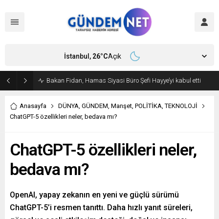
İstanbul,
26
°C
Açık
Bakan Fidan, Hamas Siyasi Büro Şefi Hayye’yi kabul etti
Anasayfa
DÜNYA
,
GÜNDEM
,
Manşet
,
POLİTİKA
,
TEKNOLOJİ
ChatGPT-5 özellikleri neler, bedava mı?
ChatGPT-5 özellikleri neler,
bedava mı?
OpenAI, yapay zekanın en yeni ve güçlü sürümü
ChatGPT-5’i resmen tanıttı. Daha hızlı yanıt süreleri,