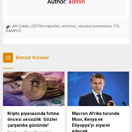
Author:
admin
Ahî Çelebi
EĞİTİM Haberleri
eminönü
istanbul üniversitesi
İTO
,
,
,
,
,
KAMPÜS
Benzer Konular
Kripto piyasasında fırtına
Macron Afrika turunda:
öncesi sessizlik: Gözler
Mısır, Kenya ve
çarşamba gününde!
Etiyopya’yı ziyaret
edecek