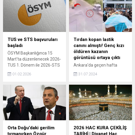
TUS ve STS başvuruları
Tırdan kopan lastik
başladı
canını almıştı! Genç kızı
öldüren kazanın
ÖSYM Başkanlığınca 15
görüntüsü ortaya çıktı
Mart'ta düzenlenecek 2026-
TUS 1. Dönem ile 2026-STS
Ankara'da geçen hafta
Tıp Doktorluğu 1. Dönem
meydana gelen kazada, tırın
01.02.2026
31.07.2024
başvuruları başladı.
kopan lastiği 18 yaşındaki
Rukiye Berra Erarslan'a
çarpmış ve genç kız feci
şekilde can vermişti. O
korkunç kazanın güvenlik
kamerası görüntüleri ortaya
çıktı. Görüntülerde hızla
gelen lastiğin genç kıza
vurarak metrelerce savurup
Orta Doğu’daki gerilim
2026 HAC KURA ÇEKİLİŞ
sürüklediği anlar yer aldı.
tırmanırken Özgür
TARİHİ | Diyanet Hac