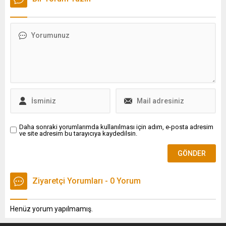
Özkan Yalım, CHP Genel
başlayan süreçte rüşvet
Başkanı Özgür Özel'e
çarkı deşifre ediliyor.
sağlanan kayıt dışı
Soruşturmanın seyri
milyonlarca liralık nakit akışı
itiraflarla derinleşirken
itiraf etti.
itirafçı sayısı 35'i buldu
Daha sonraki yorumlarımda kullanılması için adım, e-posta adresim
ve site adresim bu tarayıcıya kaydedilsin.
Ziyaretçi Yorumları - 0 Yorum
Henüz yorum yapılmamış.