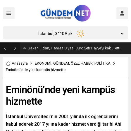
İstanbul,
31
°C
Açık
Amasya Belediye Başkanı Sevindi CHP’den istifa etti
Anasayfa
EKONOMİ
,
GÜNDEM
,
ÖZEL HABER
,
POLİTİKA
Eminönü’nde yeni kampüs hizmette
Eminönü’nde yeni kampüs
hizmette
İstanbul Üniversitesi’nin 2001 yılında ilk öğrencilerini
kabul ederek 2017 yılına kadar hizmet verdiği tarihi Ahi