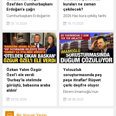
Özel’den Cumhurbaşkanı
kuraları ne zaman
Erdoğan’a çağrı
çekilecek?
Cumhurbaşkanı Erdoğan'ın
2026 Hac kura çekiliş tarihi
"İsrail gözünü Türkiye'ye
merak ediliyor. Hac için kayıt
03.10.2024
18.10.2025
dikecek" sözleri sorulan CHP
yenileme ve başvuru
lideri Özel, bu açıklamaya
işlemlerinin bitmesiyle kura
ilişkin TBMM'nin derhal
çekiliş tarihleri hacı adayların
bilgilendirilmesi gerektiğini
gündemine eldi. Kutsal
dile getirdi. Bilgilendirmenin
toprakları ziyaret etmek
Dışişleri, Milli Savunma ve
isteyen ve farz ibadetini
İçişleri Bakanları tarafından
yerine getirmek isteyenler
yapılması gerektiğini
Diyanet tarafından
vurgulayan Özel, "Bu
gerçekleştirilecek kura
Özkan Yalım Özgür
Yolsuzluk
oturumun kapalı oturum
çekilişini iple çekiyor. Peki,
Özel’i ele verdi:
soruşturmasında peş
şeklinde yapılmasını
Hac kuraları ne zaman
‘Durbay’la otelimde
peşe itiraflar! Rüşvet
önemsiyoruz. Çünkü
olacak, sonuçlar nereden
görüştü, babasına araba
çarkı deşifre oluyor
'İstihbarat değeri olan
öğrenilir?
aldım’
Ekrem İmamoğlu'nun
bilgiler vardır, onu burada
İstanbul Cumhuriyet
yolsuzluk soruşturması
söyleyemem' dedikten
09.05.2026
08.08.2025
Başsavcılığı tarafından
kapsamında İBB de görev
sonra...
yürütülen soruşturma
alan ve kendisine yakın
kapsamında ifade veren
isimlerin itirafçı olmasıyla
Bir Yorum Yazın