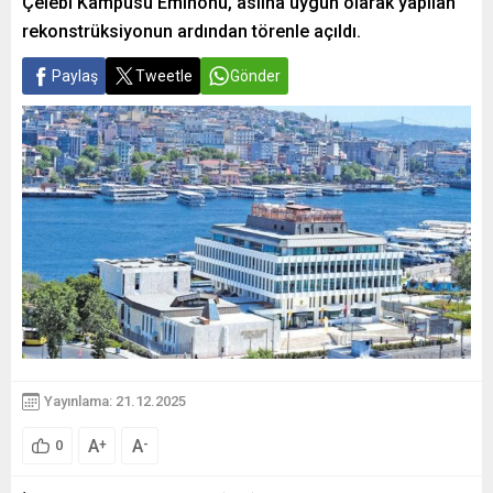
Çelebi Kampüsü Eminönü, aslına uygun olarak yapılan
rekonstrüksiyonun ardından törenle açıldı.
Paylaş
Tweetle
Gönder
Yayınlama: 21.12.2025
A
A
+
-
0