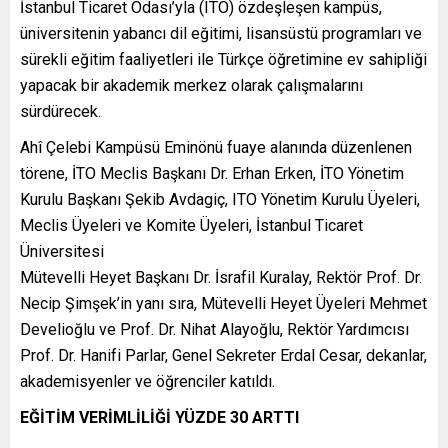
İstanbul Ticaret Odası’yla (ITO) özdeşleşen kampüs,
üniversitenin yabancı dil eğitimi, lisansüstü programları ve
sürekli eğitim faaliyetleri ile Türkçe öğretimine ev sahipliği
yapacak bir akademik merkez olarak çalışmalarını
sürdürecek.
Ahî Çelebi Kampüsü Eminönü fuaye alanında düzenlenen
törene, İTO Meclis Başkanı Dr. Erhan Erken, İTO Yönetim
Kurulu Başkanı Şekib Avdagiç, ITO Yönetim Kurulu Üyeleri,
Meclis Üyeleri ve Komite Üyeleri, İstanbul Ticaret
Üniversitesi
Mütevelli Heyet Başkanı Dr. İsrafil Kuralay, Rektör Prof. Dr.
Necip Şimşek’in yanı sıra, Mütevelli Heyet Üyeleri Mehmet
Develioğlu ve Prof. Dr. Nihat Alayoğlu, Rektör Yardımcısı
Prof. Dr. Hanifi Parlar, Genel Sekreter Erdal Cesar, dekanlar,
akademisyenler ve öğrenciler katıldı.
EĞİTİM VERİMLİLİĞİ YÜZDE 30 ARTTI