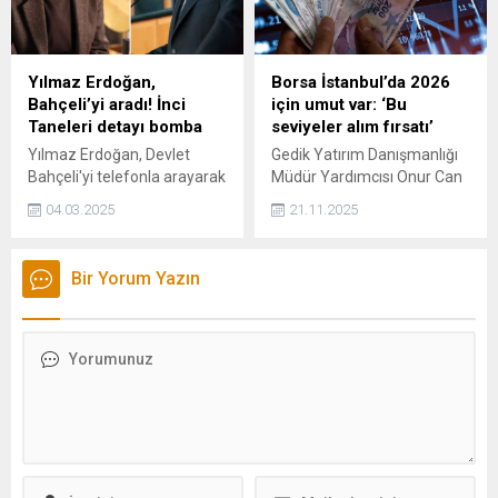
Gürlek ile görüştüğü iddia
edildi.
Yılmaz Erdoğan,
Borsa İstanbul’da 2026
Bahçeli’yi aradı! İnci
için umut var: ‘Bu
Taneleri detayı bomba
seviyeler alım fırsatı’
Yılmaz Erdoğan, Devlet
Gedik Yatırım Danışmanlığı
Bahçeli'yi telefonla arayarak
Müdür Yardımcısı Onur Can
'Terörsüz Türkiye' süreciyle
Bal, Borsa İstanbul’daki son
04.03.2025
21.11.2025
ilgili katkılarından dolayı
gelişmeleri ve yatırımcılar
teşekkür etti. Bahçeli de
için öne çıkan seviyeleri
Yılmaz Erdoğan'ın yazıp
değerlendirdi.
Bir Yorum Yazın
başrolünü üstlendiği İnci
Taneleri adlı diziyi
beğenerek takip ettiğini
belirtti.