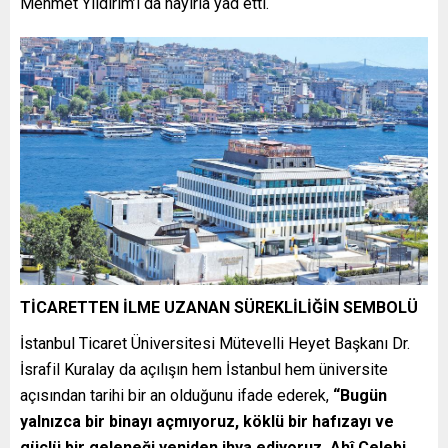
Mehmet Yıldırım’ı da hayırla yâd etti.
TİCARETTEN İLME UZANAN SÜREKLİLİĞİN SEMBOLÜ
İstanbul Ticaret Üniversitesi Mütevelli Heyet Başkanı Dr.
İsrafil Kuralay da açılışın hem İstanbul hem üniversite
açısından tarihi bir an olduğunu ifade ederek,
“Bugün
yalnızca bir binayı açmıyoruz, köklü bir hafızayı ve
güçlü bir geleneği yeniden ihya ediyoruz. Ahî Çelebi