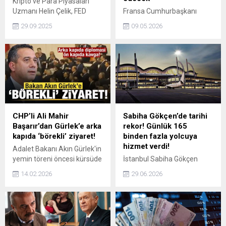
Kripto ve Para Piyasaları
Uzmanı Helin Çelik, FED
Fransa Cumhurbaşkanı
yetkililerinin söylemlerinin
Emmanuel Macron, Mısır,
29.09.2025
09.05.2026
kripto para piyasalarında
Kenya ve Etiyopya'yı
yön tayini açısından
kapsayan Afrika turu
belirleyici olacağını söyledi.
kapsamında İskenderiye'ye
Çelik, yatırımcılara temkinli
geldi.
olunması çağrısında
bulundu.
CHP’li Ali Mahir
Sabiha Gökçen’de tarihi
Başarır’dan Gürlek’e arka
rekor! Günlük 165
kapıda ‘börekli’ ziyaret!
binden fazla yolcuya
hizmet verdi!
Adalet Bakanı Akın Gürlek'in
yemin töreni öncesi kürsüde
İstanbul Sabiha Gökçen
arbede yaşandı.
(ISG) Uluslararası
14.02.2026
29.06.2026
CHP'lilerBakan Gürlek'in
Havalimanı, dün 165 bin 473
yemin etmesini engellemek
yolcuya hizmet vererek,
için kürsüyü işgal etmeye
tarihinin en yüksek günlük
çalıştı. CHP'li Ali Mahir
yolcu sayısına ulaştı.
Başarır'ın arka odada Bakan