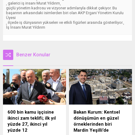
galerici iş insanı Murat Yıldırım
,
,
güçlü yönetim kadrosu ve vizyoner adımlarıyla dikkat çekiyor. Bu
başarının arkasındaki isimlerden biri olan AKP Ergani Yönetim Kurulu
Üyesi
ilçede iş dünyasının yükselen ve etkili figürleri arasında gösteriliyor.
,
,
İş İnsanı Murat Yıldırım
Benzer Konular
600 bin kamu işçisine
Bakan Kurum: Kentsel
ikinci zam teklifi; ilk yıl
dönüşümün en güzel
yüzde 27, ikinci yıl
örneklerinden biri
yüzde 12
Mardin Yeşilli’de