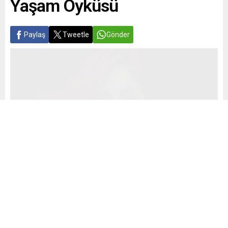
Yaşam Öyküsü
Paylaş
Tweetle
Gönder
Yayınlama: 16.01.2026
A
A
+
-