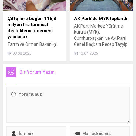
Çiftçilere bugün 116,3
AK Parti’de MYK toplandı
milyon lira tarımsal
AK Parti Merkez Yürütme
destekleme ödemesi
Kurulu (MYK),
yapılacak
Cumhurbaşkanı ve AK Parti
Tarım ve Orman Bakanlığı,
Genel Başkanı Recep Tayyip
116 milyon 301 bin 135
Erdoğan başkanlığında
08.08.2025
13.04.2026
liralık tarımsal destekleme
toplandı.
ödemesinin çiftçilerin
hesaplarına bugün
Bir Yorum Yazın
aktarılacağını bildirdi.