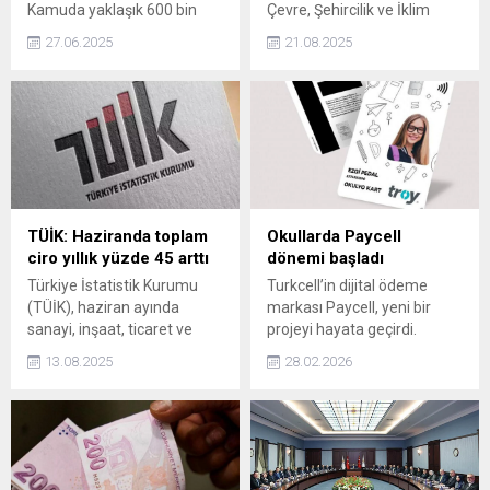
Kamuda yaklaşık 600 bin
Çevre, Şehircilik ve İklim
işçinin ücret artışının
Değişikliği Başkanı Murat
27.06.2025
21.08.2025
belirleneceği Kamu Toplu İş
Kurum, Mardin'in Yeşilli
Sözleşmeleri Çerçeve
ilçesindeki kentsel dönüşüm
Protokolü görüşmelerinde
alanından görüntüler
işveren tarafını temsil eden
paylaşarak, Kentsel
Türk Ağır Sanayii ve Hizmet
dönüşümün en güzel
Sektörü Kamu İşverenleri
örneklerinden biri Mardin
Sendikası'nın (TÜHİS) teklifi
Yeşilli'de. Mardin'imizin
birinci yılın ilk 6 ayı için yüzde
özgün mimarisine uygun bu
17, ikinci 6 ayı için yüzde 10,
proje, ilçemizin güzelliğine
TÜİK: Haziranda toplam
Okullarda Paycell
ikinci yılın birinci 6 ayı için...
güzellik katacak ifadelerini
ciro yıllık yüzde 45 arttı
dönemi başladı
kullandı.
Türkiye İstatistik Kurumu
Turkcell’in dijital ödeme
(TÜİK), haziran ayında
markası Paycell, yeni bir
sanayi, inşaat, ticaret ve
projeyi hayata geçirdi.
hizmet sektörleri
Paycell, TROY altyapılı Okul
13.08.2025
28.02.2026
toplamında ciro endeksinin
Kart projesiyle 400 okulda
yıllık yüzde 45, aylık yüzde
200 bin öğrenciye ulaşmayı
3,6 arttığını açıkladı.
hedefliyor. Kart, nakitsiz
harçlık yönetimi ve dijital
takip imkânı sunuyor.