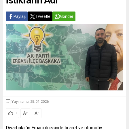
İstikrarın Adı
Paylaş
Tweetle
Gönder
Yayınlama: 25.01.2026
A
A
+
-
0
Diyarbakır’ın Ergani ilçesinde ticaret ve otomotiv