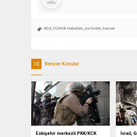
Abd
DÜNYA Haberleri
joe biden
kanser
,
,
,
Benzer Konular
Eskişehir merkezli PKK/KCK
İsrail, 