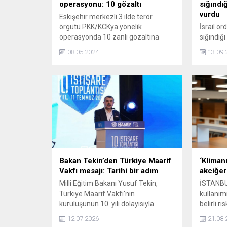
operasyonu: 10 gözaltı
sığındığ
vurdu
Eskişehir merkezli 3 ilde terör
örgütü PKK/KCKya yönelik
İsrail or
operasyonda 10 zanlı gözaltına
sığındığı 
alındı.
Mültecil
08.05.2024
13.09.
(UNRWA) 
Bakan Tekin’den Türkiye Maarif
‘Kliman
Vakfı mesajı: Tarihi bir adım
akciğer 
Milli Eğitim Bakanı Yusuf Tekin,
İSTANBU
Türkiye Maarif Vakfı'nın
kullanımı
kuruluşunun 10. yılı dolayısıyla
belirli r
yaptığı paylaşımda, vakfın devletin
ancak bu
12.07.2026
21.08.
uluslararası eğitim vizyonunu
ve proak