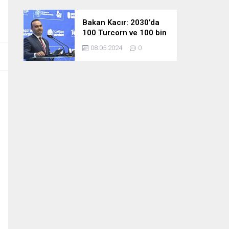
Bakan Kacır: 2030’da
100 Turcorn ve 100 bin
teknoloji girişimciliği
08.05.2024
0
hedefimize ulaşacağız