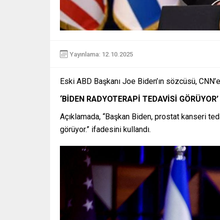
Yayınlama: 12.10.2025
Eski ABD Başkanı Joe Biden’ın sözcüsü, CNN’e 
‘BİDEN RADYOTERAPİ TEDAVİSİ GÖRÜYOR’
Açıklamada, “Başkan Biden, prostat kanseri teda
görüyor.” ifadesini kullandı.