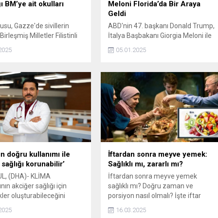
ı BM’ye ait okulları
Meloni Florida’da Bir Araya
Geldi
dusu, Gazze'de sivillerin
ABD'nin 47. başkanı Donald Trump,
Birleşmiş Milletler Filistinli
İtalya Başbakanı Giorgia Meloni ile
ere Yardım Ajansına
Florida'daki Mar-a-Lago
2025
05.01.2025
ait 3 okulu vurdu.
malikanesinde bir araya geldi. İkili,
birlikte belgesel izleyip akşam
yemeği yedi.
ın doğru kullanımı ile
İftardan sonra meyve yemek:
sağlığı korunabilir’
Sağlıklı mı, zararlı mı?
L, (DHA)- KLİMA
İftardan sonra meyve yemek
nın akciğer sağlığı için
sağlıklı mı? Doğru zaman ve
iskler oluşturabileceğini
porsiyon nasıl olmalı? İşte iftar
 risklerin doğru farkındalık
sonrası meyve tüketimi hakkında
2025
16.03.2025
tif önlemlerle
bilinmesi gerekenler!