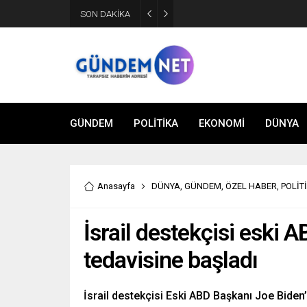
SON DAKİKA
Bakan Fidan, Hamas Siyasi Bür
GÜNDEM
POLİTİKA
EKONOMİ
DÜNYA
Anasayfa
DÜNYA
,
GÜNDEM
,
ÖZEL HABER
,
POLİT
İsrail destekçisi eski 
tedavisine başladı
İsrail destekçisi Eski ABD Başkanı Joe Biden’ı