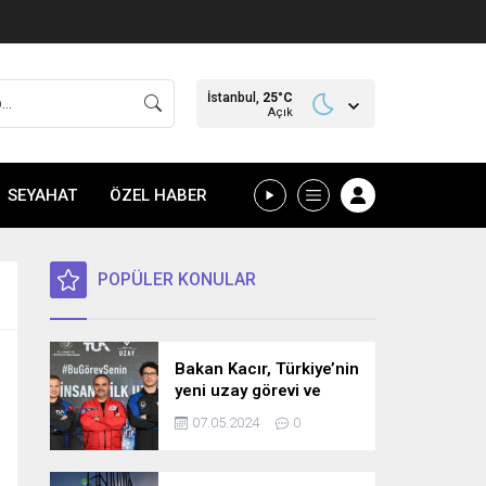
İstanbul,
25
°C
Açık
SEYAHAT
ÖZEL HABER
POPÜLER KONULAR
Bakan Kacır, Türkiye’nin
yeni uzay görevi ve
bilim misyonunu
07.05.2024
0
açıkladı! İşte detaylar…