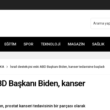
o Şefi Hayye’yi kabul etti
EĞİTİM
SPOR
TEKNOLOJİ
MAGAZİN
SAĞLIK
İKA
İsrail destekçisi eski ABD Başkanı Biden, kanser tedavisine başladı
ABD Başkanı Biden, kanser
n, prostat kanseri tedavisinin bir parçası olarak