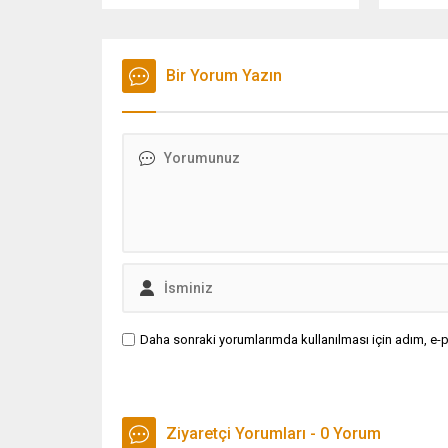
taşıyan kurumsal bir irade olduğunu
yönetileb
belirtti.
Atlas Üni
Göğüs Ha
Bir Yorum Yazın
Başkanı 
Jundi, a
sağlığın
sağlanabi
Optimum
Daha sonraki yorumlarımda kullanılması için adım, e-p
Ziyaretçi Yorumları - 0 Yorum