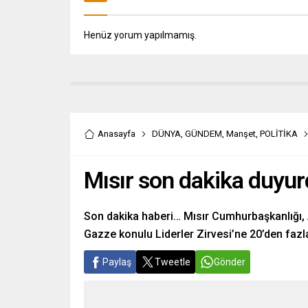
Henüz yorum yapılmamış.
Anasayfa
DÜNYA
,
GÜNDEM
,
Manşet
,
POLİTİKA
Mısır son dakika duyur
Son dakika haberi… Mısır Cumhurbaşkanlığı,
Gazze konulu Liderler Zirvesi’ne 20’den fazla ü
Paylaş
Tweetle
Gönder