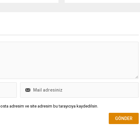
ileceğini belirten İstanbul
versitesi Tıp Fakültesi
stalıkları Ana Bilim Dalı
Dr. Öğretim Üyesi Osman El
lınacak önlemlerle solunum
ın ve konforun bir arada
leceğini söyledi. El Jundi,
...
osta adresim ve site adresim bu tarayıcıya kaydedilsin.