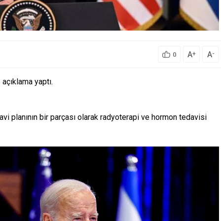
A
A
+
-
0
açıklama yaptı.
vi planının bir parçası olarak radyoterapi ve hormon tedavisi