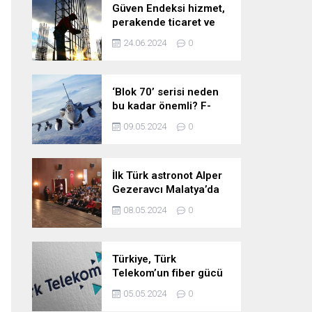
Güven Endeksi hizmet,
perakende ticaret ve
inşaat sektörlerinde
24.06.2024
0
düştü
‘Blok 70’ serisi neden
bu kadar önemli? F-
16’larla ilgili merak
09.05.2024
0
edilenleri anlattı!
İlk Türk astronot Alper
Gezeravcı Malatya’da
öğrencilerle bir araya
08.05.2024
0
geldi!
Türkiye, Türk
Telekom’un fiber gücü
ile yarının
05.05.2024
0
teknolojilerine hazır