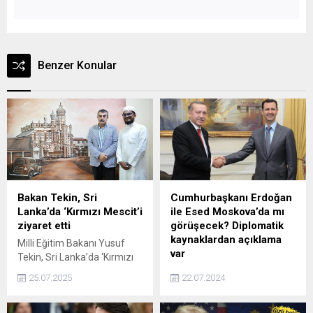
Benzer Konular
Bakan Tekin, Sri
Cumhurbaşkanı Erdoğan
Lanka’da ‘Kırmızı Mescit’i
ile Esed Moskova’da mı
ziyaret etti
görüşecek? Diplomatik
kaynaklardan açıklama
Milli Eğitim Bakanı Yusuf
var
Tekin, Sri Lanka’da ‘Kırmızı
Mescit’ olarak bilinen yapıyı
Diplomatik kaynaklar,
25.07.2025
22.07.2024
ziyaret etti.
Cumhurbaşkanı Erdoğanın
Suriye Devlet Başkanı Beşar