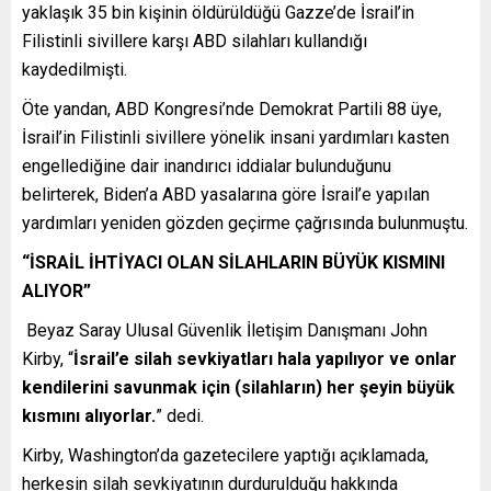
yaklaşık 35 bin kişinin öldürüldüğü Gazze’de İsrail’in
Filistinli sivillere karşı ABD silahları kullandığı
kaydedilmişti.
Öte yandan, ABD Kongresi’nde Demokrat Partili 88 üye,
İsrail’in Filistinli sivillere yönelik insani yardımları kasten
engellediğine dair inandırıcı iddialar bulunduğunu
belirterek, Biden’a ABD yasalarına göre İsrail’e yapılan
yardımları yeniden gözden geçirme çağrısında bulunmuştu.
“İSRAİL İHTİYACI OLAN SİLAHLARIN BÜYÜK KISMINI
ALIYOR”
Beyaz Saray Ulusal Güvenlik İletişim Danışmanı John
Kirby, “
İsrail’e silah sevkiyatları hala yapılıyor ve onlar
kendilerini savunmak için (silahların) her şeyin büyük
kısmını alıyorlar.
” dedi.
Kirby, Washington’da gazetecilere yaptığı açıklamada,
herkesin silah sevkiyatının durdurulduğu hakkında