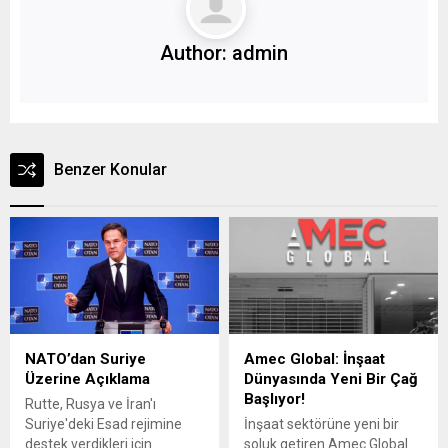
Author:
admin
Benzer Konular
NATO’dan Suriye
Amec Global: İnşaat
Üzerine Açıklama
Dünyasında Yeni Bir Çağ
Başlıyor!
Rutte, Rusya ve İran'ı
Suriye'deki Esad rejimine
İnşaat sektörüne yeni bir
destek verdikleri için
soluk getiren Amec Global