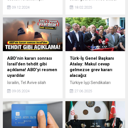
eleştirdi.
İnşaat Taahhüt Sanayi ve
09.12.2024
18.02.2025
Ticaret Limited Şirketi, 10
milyon TL sermaye ile
Ataşehir'de Kadir Akgün
tarafından kuruldu. Güçlü
finansal altyapısı ve yenilikçi
vizyonuyla dikkat çeken
şirket, kaliteli ve güvenilir
hizmet anlayışıyla sektörde
kalıcı bir yer edinmeyi
ABD’nin kararı sonrası
Türk-İş Genel Başkanı
hedefliyor.
İsrail’den tehdit gibi
Atalay: Makul cevap
açıklama! ABD’yi resmen
gelmezse grev kararı
uyardılar
alacağız
İsrailin, Tel Avive silah
Türkiye İşçi Sendikaları
sevkiyatını durdurma
Konfederasyonu (Türk-İş)
09.05.2024
27.06.2025
kararının esir takası
Genel Başkanı Ergün Atalay,
müzakerelerini tehlikeye
Haftaya 3 tane daha eylem
atabileceği konusunda
takvimimiz var. Onu
ABDyi uyardığı bildirildi.
uygulayacağız. Akabinde de
Temmuz'un 15'ine kadar
grev kararı almak