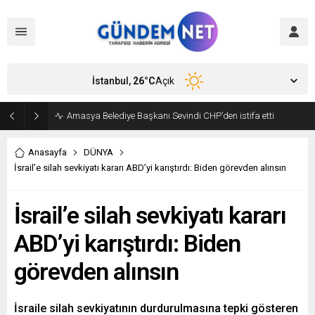
İstanbul,
26
°C
Açık
Amasya Belediye Başkanı Sevindi CHP’den istifa etti
Anasayfa
DÜNYA
İsrail’e silah sevkiyatı kararı ABD’yi karıştırdı: Biden görevden alınsın
İsrail’e silah sevkiyatı kararı
ABD’yi karıştırdı: Biden
görevden alınsın
İsraile silah sevkiyatının durdurulmasına tepki gösteren