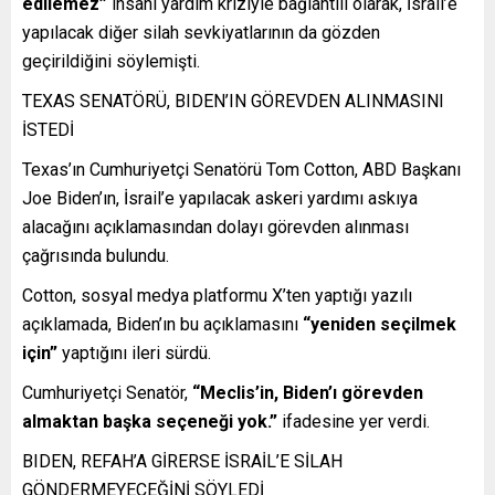
edilemez”
insani yardım kriziyle bağlantılı olarak, İsrail’e
yapılacak diğer silah sevkiyatlarının da gözden
geçirildiğini söylemişti.
TEXAS SENATÖRÜ, BIDEN’IN GÖREVDEN ALINMASINI
İSTEDİ
Texas’ın Cumhuriyetçi Senatörü Tom Cotton, ABD Başkanı
Joe Biden’ın, İsrail’e yapılacak askeri yardımı askıya
alacağını açıklamasından dolayı görevden alınması
çağrısında bulundu.
Cotton, sosyal medya platformu X’ten yaptığı yazılı
açıklamada, Biden’ın bu açıklamasını
“yeniden seçilmek
için”
yaptığını ileri sürdü.
Cumhuriyetçi Senatör,
“Meclis’in, Biden’ı görevden
almaktan başka seçeneği yok.”
ifadesine yer verdi.
BIDEN, REFAH’A GİRERSE İSRAİL’E SİLAH
GÖNDERMEYECEĞİNİ SÖYLEDİ