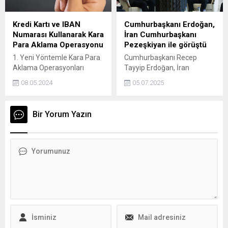
durumundasınız. İşçilerin
talebine kulak verin. Bu haklı
talebe bir an evvel ülkeyi
Kredi Kartı ve IBAN
Cumhurbaşkanı Erdoğan,
yönetenler, makul cevap
Numarası Kullanarak Kara
İran Cumhurbaşkanı
vermezlerse ayın 15'inden
Para Aklama Operasyonu
Pezeşkiyan ile görüştü
sonra sendikalarımız grev
1. Yeni Yöntemle Kara Para
Cumhurbaşkanı Recep
kararı alacaklar,
Aklama Operasyonları
Tayyip Erdoğan, İran
uygulayacaklar...
Artıyor Son zamanlarda,
Cumhurbaşkanı Mesud
08.05.2024
05.07.2025
kara para aklama suçlarına
Pezeşkiyan ile bir araya
karşı mücadele kapsamında
geldi.
yapılan operasyonlarda
Bir Yorum Yazın
dikkat çeken yeni bir yöntem
ortaya çıktı. Bankalararası
Kart Merkezi (BKM)
tarafından yapılan
açıklamaya göre, bazı suç
örgütleri kredi kartı ve IBAN
numaralarını kullanarak kara
para aklama operasyonları
düzenliyor. Bu yeni
yöntemle,...