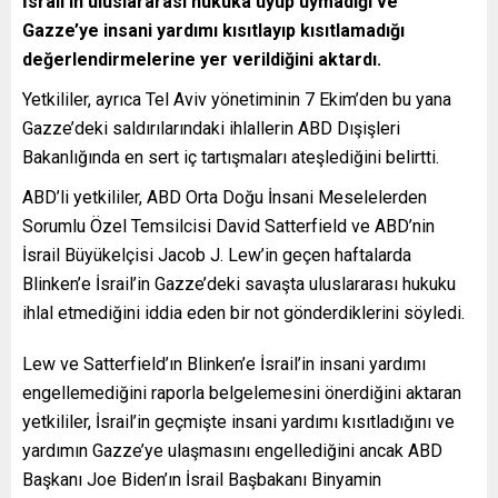
İsrail’in uluslararası hukuka uyup uymadığı ve
Gazze’ye insani yardımı kısıtlayıp kısıtlamadığı
değerlendirmelerine yer verildiğini aktardı.
Yetkililer, ayrıca Tel Aviv yönetiminin 7 Ekim’den bu yana
Gazze’deki saldırılarındaki ihlallerin ABD Dışişleri
Bakanlığında en sert iç tartışmaları ateşlediğini belirtti.
ABD’li yetkililer, ABD Orta Doğu İnsani Meselelerden
Sorumlu Özel Temsilcisi David Satterfield ve ABD’nin
İsrail Büyükelçisi Jacob J. Lew’in geçen haftalarda
Blinken’e İsrail’in Gazze’deki savaşta uluslararası hukuku
ihlal etmediğini iddia eden bir not gönderdiklerini söyledi.
Lew ve Satterfield’ın Blinken’e İsrail’in insani yardımı
engellemediğini raporla belgelemesini önerdiğini aktaran
yetkililer, İsrail’in geçmişte insani yardımı kısıtladığını ve
yardımın Gazze’ye ulaşmasını engellediğini ancak ABD
Başkanı Joe Biden’ın İsrail Başbakanı Binyamin