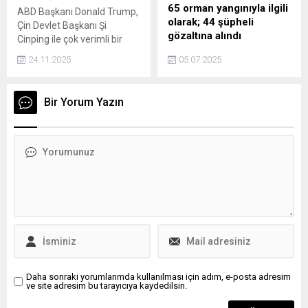
65 orman yangınıyla ilgili
ABD Başkanı Donald Trump,
olarak; 44 şüpheli
Çin Devlet Başkanı Şi
gözaltına alındı
Cinping ile çok verimli bir
telefon görüşmesi yaptığını
Bakan Yerlikaya: 26
24.11.2025
05.07.2025
ve Şi'nin daveti üzerine
Haziran-04 Temmuz 2025
nisan ayında Çin'i ziyaret
tarihleri arasında 12 ilimizde
edeceğini belirtti.
meydana gelen 65 orman
Bir Yorum Yazın
yangınıyla ilgili olarak; 44
şüpheli gözaltına alındı.
Bunların 10’u tutuklandı; 6’sı
hakkında adli kontrol kararı
uygulandı. 13 şüpheli şahsın
ifadelerine başvuruldu, 15
şüphelinin ise adli işlemleri
devam ediyor.
Daha sonraki yorumlarımda kullanılması için adım, e-posta adresim
ve site adresim bu tarayıcıya kaydedilsin.