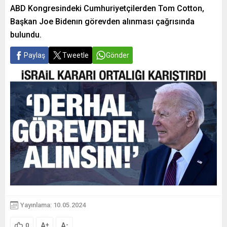
ABD Kongresindeki Cumhuriyetçilerden Tom Cotton,
Başkan Joe Bidenın görevden alınması çağrısında
bulundu.
Paylaş
Tweetle
Gönder
Yayınlama: 10.05.2024
A
A
+
-
0