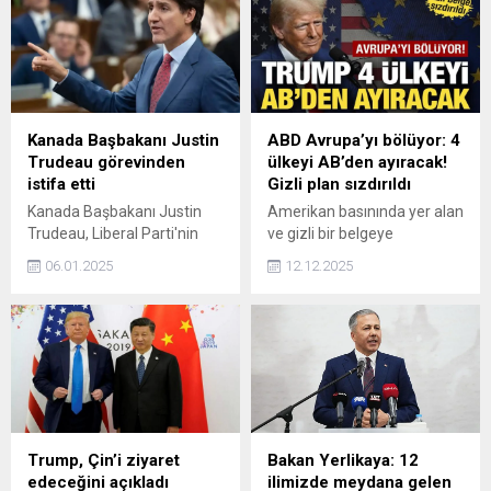
Esed ile Moskovada
görüşeceği iddialarını
yalanladı.
Kanada Başbakanı Justin
ABD Avrupa’yı bölüyor: 4
Trudeau görevinden
ülkeyi AB’den ayıracak!
istifa etti
Gizli plan sızdırıldı
Kanada Başbakanı Justin
Amerikan basınında yer alan
Trudeau, Liberal Parti'nin
ve gizli bir belgeye
yeni bir lider seçmesinin
dayandırılan haberde,
06.01.2025
12.12.2025
ardından başbakanlık
ABD'nin 4 ülkeyi Avrupa
görevinden ve parti
Birliği çizgisinden
liderliğinden istifa edeceğini
uzaklaştırıp ABD'ye
açıkladı.
yaklaştıracak yeni güvenlik
planı açıklandı.
Trump, Çin’i ziyaret
Bakan Yerlikaya: 12
edeceğini açıkladı
ilimizde meydana gelen