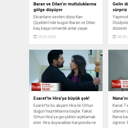
Baran ve Dilan’ın mutluluklarına
Gelin d
gölge düşüyor
sürpriz
Ekranların sevilen dizisi Kan
Yapımcıl
Çiçekleri’nde bugün Baran ve Dilan
Stüdyolar
baş başa romantik anlar yaşar.
dizisini
Fakat onları bekleyen büyük bir
çıkartma
09.05.2024
08.05.
tehlike vardır. Mutluluklarına gölge
Grubu Yö
düşürecek bu tehlike ne?
Mustafa 
gerçekle
yaşandı.
Esaret’te Hira’ya büyük şok!
Nana’nı
Esaret’te bu akşam Hira ile Orhun
Kanal 7 e
düğün hazırlıklarına başlar. Fakat
izlenen 
Orhun Hira’ya gerçekleri açıklamak
Nana bac
ister. Hira duyacakları karşısında ne
öğrenir.