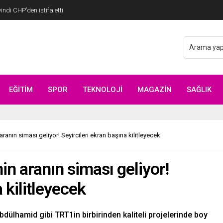
di CHP’den istifa etti
EĞİTİM
SPOR
TEKNOLOJİ
MAGAZİN
SAĞLIK
 aranın siması geliyor! Seyircileri ekran başına kilitleyecek
in aranın siması geliyor!
 kilitleyecek
bdülhamid gibi TRT1in birbirinden kaliteli projelerinde boy