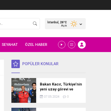
İstanbul,
26
°C
Açık
SEYAHAT
ÖZEL HABER
POPÜLER KONULAR
Bakan Kacır, Türkiye’nin
yeni uzay görevi ve
bilim misyonunu
07.05.2024
0
açıkladı! İşte detaylar…