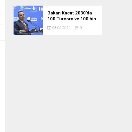
Bakan Kacır: 2030’da
100 Turcorn ve 100 bin
teknoloji girişimciliği
08.05.2024
0
hedefimize ulaşacağız