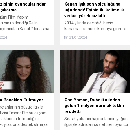
izisinin oyuncularından
Kenan Işık son yolculuğuna
 çıkarma
uğurlandı! Eşinin iki kelimelik
vedası yürek sızlattı
ığını Film Yapım
ı’nın üstlendiği Gelin
2014 yılında geçirdiği beyin
n oyuncuları Kanal 7 binasına
kanaması sonucu komaya giren ve
 yaptı. Kanal 7 Medya
önceki gün hayatını kaybeden usta
2024
31.07.2024
netim Kurulu Üyesi
oyuncu Kenan Işık, Ankara'da
Çelik’in ev sahipliğinde
düzenlenen cenaze namazının
şen toplantıda keyifli anlar
ardından son yolculuğuna uğurlandı
Beril Işık, eşinin tabutuna cenaze
aracına konulduktan sonra son kez
dokunarak "Güle güle" diyerek veda
etti.
n Bacakları Tutmuyor
Can Yaman, Dubaili aileden
gelen 1 milyon euroluk teklifi
kranlarının büyük ilgiyle
reddetti
dizisi Emanet’te bu akşam
aklarının tutmadığını
Sık sık yabancı hayranlarının yoğun
 Poyraz ona destek olmaya
ilgisiyle adından söz ettiren oyuncu