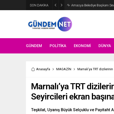
SON DAKİKA
Amasya Belediye Başkanı Sevin
GÜNDEM
POLİTİKA
EKONOMİ
DÜNYA
Anasayfa
MAGAZİN
Marnalı’ya TRT dizilerinin
Marnalı’ya TRT dizilerin
Seyircileri ekran başına
Teşkilat, Uyanış Büyük Selçuklu ve Payitaht A