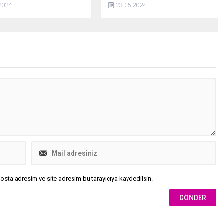
a Nana yıkılır. Nana yeni
Can Yaman, kendisiyle tanışmak
2024
23.05.2024
 alışabilecek mi?
isteyen Dubaili bir ailenin 1 milyon
TLlik yemek teklifini reddetti.
osta adresim ve site adresim bu tarayıcıya kaydedilsin.