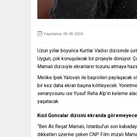
Yayınlama: 05.05.2024
Uzun yıllar boyunca Kurtlar Vadisi dizisinde üs
Uygun, çok konuşulacak bir projeyle dönüyor. Ç
Marnalı dizisiyle ekranların tozunu atmaya hazır
Melike İpek Yalovalı ile başrolleri paylaşacak ol
bir kez daha ekran başına kilitleyecek. Yönetm
senaryosunu ise Yusuf Reha Alp’in keleme alaca
yaşatacak.
Kızıl Goncalar dizisini ekranda göremeyecek
“Ben Ali Reşat Marnalı, İstanbul’un son kabada
dikkatleri üzerine çeken CNP Film imzalı Marnalı