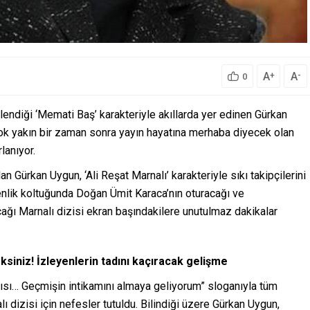
A
A
+
-
0
tlendiği ‘Memati Baş’ karakteriyle akıllarda yer edinen Gürkan
ok yakın bir zaman sonra yayın hayatına merhaba diyecek olan
lanıyor.
an Gürkan Uygun, ‘Ali Reşat Marnalı’ karakteriyle sıkı takipçilerini
enlik koltuğunda Doğan Ümit Karaca’nın oturacağı ve
ğı Marnalı dizisi ekran başındakilere unutulmaz dakikalar
siniz! İzleyenlerin tadını kaçıracak gelişme
yısı… Geçmişin intikamını almaya geliyorum” sloganıyla tüm
 dizisi için nefesler tutuldu. Bilindiği üzere Gürkan Uygun,