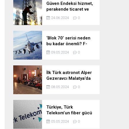
Güven Endeksi hizmet,
perakende ticaret ve
inşaat sektörlerinde
24.06.2024
0
düştü
‘Blok 70’ serisi neden
bu kadar önemli? F-
16’larla ilgili merak
09.05.2024
0
edilenleri anlattı!
İlk Türk astronot Alper
Gezeravcı Malatya’da
öğrencilerle bir araya
08.05.2024
0
geldi!
Türkiye, Türk
Telekom’un fiber gücü
ile yarının
05.05.2024
0
teknolojilerine hazır