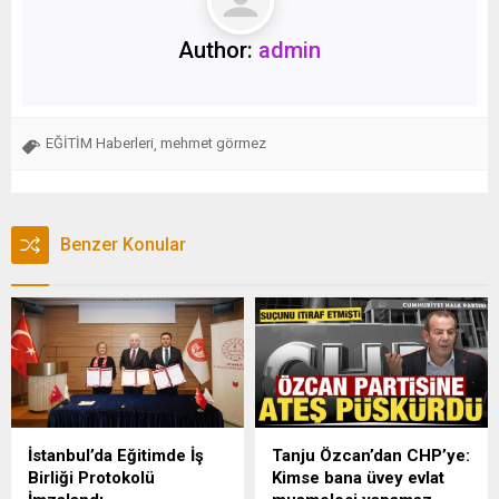
Author:
admin
EĞİTİM Haberleri
mehmet görmez
,
Benzer Konular
İstanbul’da Eğitimde İş
Tanju Özcan’dan CHP’ye:
Birliği Protokolü
Kimse bana üvey evlat