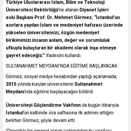
Türkiye Uluslararası İslam, Bilim ve Teknoloji
Üniversitesi Rektörlüğü
‘ne atanan
Diyanet İşleri
eski Başkanı Prof. Dr. Mehmet Görmez
,
“İstanbul’un
asırlara yayılan İslam ve medeniyet hafızası üzerinde
yükselen üniversitemizi, özgün medeniyet
birikimimizi insanın anlam, değer ve sorumluluk
ufkuyla buluşturan bir akademi olarak inşa etmeye
gayret edeceğiz.”
ifadesini kullandı.
SULTANAHMET MEYDANI’NDA EĞİTİME BAŞLAYACAK
Görmez, sosyal medya hesabından yaptığı açıklamada,
2015
yılında kurulan üniversitenin
Sultanahmet
Meydanı
‘nda eğitime başlayacağını bildirdi.
Üniversiteyi Güçlendirme Vakfının
da bugün itibarıyla
İstanbul
‘un kalbinde icra safhasına ilk adımını attığını
belirten Görmez, şöyle devam etti:
“Öncelikle bir emanet olarak üstlendiğim bu vazifeyi