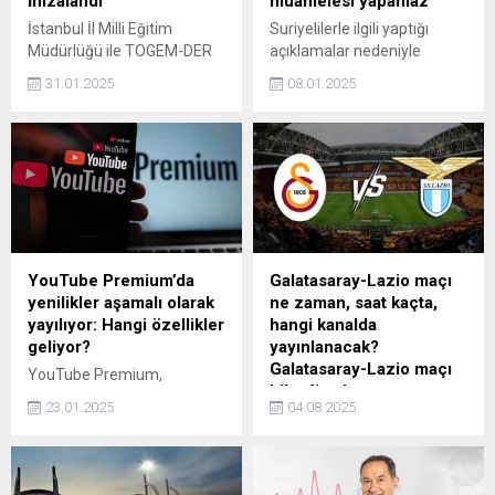
İmzalandı
muamelesi yapamaz
İstanbul İl Milli Eğitim
Suriyelilerle ilgili yaptığı
Müdürlüğü ile TOGEM-DER
açıklamalar nedeniyle
arasında yapılan protokolle
hakkında soruşturma
31.01.2025
08.01.2025
eğitimde fırsat eşitliği
başlatılan Bolu Belediye
hedefleniyor. Protokol,
Başkanı Tanju Özcan
öğretmen eğitimi, okul
partisinden şimdiye kadar
öncesi eğitim ve dijital
bir destek gelmediğini
bağımlılıkla mücadele gibi
söyleyerek, 'Bana kimse
alanlarda çeşitli projeleri
üvey evlat muamelesi
kapsıyor.
yapamaz' dedi.
YouTube Premium’da
Galatasaray-Lazio maçı
yenilikler aşamalı olarak
ne zaman, saat kaçta,
yayılıyor: Hangi özellikler
hangi kanalda
geliyor?
yayınlanacak?
Galatasaray-Lazio maçı
YouTube Premium,
bilet fiyatları
kullanıcılarına daha iyi bir
23.01.2025
04.08.2025
deneyim sunmak için yeni
Galatasaray ile Lazio,
özellikler duyurdu. Yüksek
hazırlık maçında kozlarını
kaliteli ses, iOS için Resim
paylaşacak. Taraftarın
içinde Resim (PiP), Akıllı
merakla beklediği