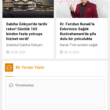
İndirmeler ve web
Galatasaray-Lazio maçı
sürümünde “öne atla” gibi
saat kaçta, hangi kanalda,
avantajlarla öne çıkıyor.
şifresiz mi? İşte dev
mücadelenin yayın bilgileri
ve tüm detaylar…
Sabiha Gökçen’de tarihi
Dr. Feridun Kunak’la
rekor! Günlük 165
Evlerinize Sağlık
binden fazla yolcuya
Kızılcahamam’da şifa
hizmet verdi!
dolu bir yolculukta
İstanbul Sabiha Gökçen
Kanal 7’nin sevilen sağlık
(ISG) Uluslararası
programı Dr. Feridun
29.06.2026
28.10.2025
Havalimanı, dün 165 bin 473
Kunak’la Evlerinize Sağlık,
yolcuya hizmet vererek,
sağlıklı yaşamın ipuçlarını
tarihinin en yüksek günlük
izleyicisiyle paylaşmaya
Bir Yorum Yazın
yolcu sayısına ulaştı.
devam ediyor.