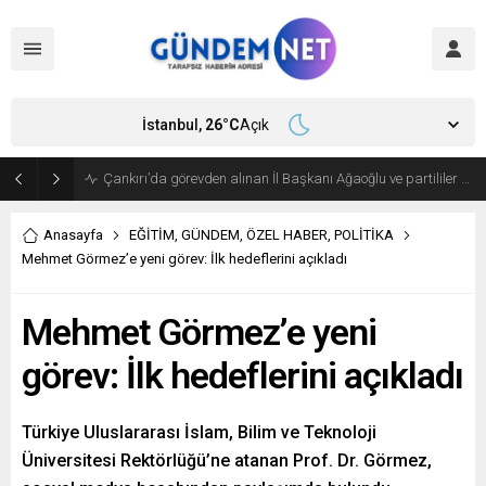
İstanbul,
26
°C
Açık
Bakan Fidan, Hamas Siyasi Büro Şefi Hayye’yi kabul etti
Anasayfa
EĞİTİM
,
GÜNDEM
,
ÖZEL HABER
,
POLİTİKA
Mehmet Görmez’e yeni görev: İlk hedeflerini açıkladı
Mehmet Görmez’e yeni
görev: İlk hedeflerini açıkladı
Türkiye Uluslararası İslam, Bilim ve Teknoloji
Üniversitesi Rektörlüğü’ne atanan Prof. Dr. Görmez,