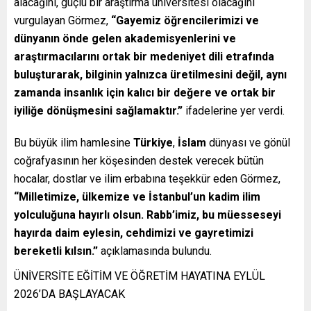
alacağını, güçlü bir araştırma üniversitesi olacağını
vurgulayan Görmez,
“Gayemiz öğrencilerimizi ve
dünyanın önde gelen akademisyenlerini ve
araştırmacılarını ortak bir medeniyet dili etrafında
buluşturarak, bilginin yalnızca üretilmesini değil, aynı
zamanda insanlık için kalıcı bir değere ve ortak bir
iyiliğe dönüşmesini sağlamaktır.”
ifadelerine yer verdi.
Bu büyük ilim hamlesine
Türkiye
,
İslam
dünyası ve gönül
coğrafyasının her köşesinden destek verecek bütün
hocalar, dostlar ve ilim erbabına teşekkür eden Görmez,
“Milletimize, ülkemize ve İstanbul’un kadim ilim
yolculuğuna hayırlı olsun. Rabb’imiz, bu müesseseyi
hayırda daim eylesin, cehdimizi ve gayretimizi
bereketli kılsın.”
açıklamasında bulundu.
ÜNİVERSİTE EĞİTİM VE ÖĞRETİM HAYATINA EYLÜL
2026’DA BAŞLAYACAK