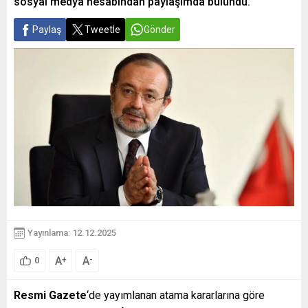
sosyal medya hesabından paylaşımda bulundu.
Paylaş
Tweetle
Gönder
Yayınlama: 12.12.2025
A
A
+
-
0
Resmi Gazete
‘de yayımlanan atama kararlarına göre