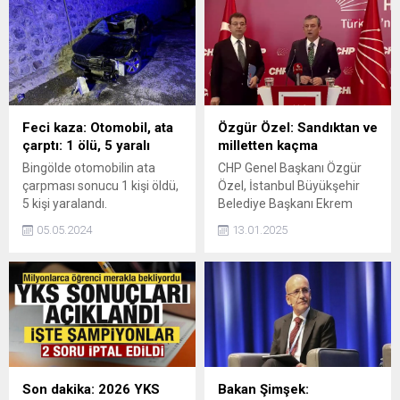
Feci kaza: Otomobil, ata
Özgür Özel: Sandıktan ve
çarptı: 1 ölü, 5 yaralı
milletten kaçma
Bingölde otomobilin ata
CHP Genel Başkanı Özgür
çarpması sonucu 1 kişi öldü,
Özel, İstanbul Büyükşehir
5 kişi yaralandı.
Belediye Başkanı Ekrem
İmamoğlu ile birlikte ortak
05.05.2024
13.01.2025
açıklama yaparak, Beşiktaş
Belediye Başkanı Rıza
Akpolat'ın gözaltına
alınmasına tepki gösterdi.
Son dakika: 2026 YKS
Bakan Şimşek: