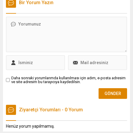
Bir Yorum Yazın
üniversite-sektör
sanat dünyasında emin
entegrasyonunu gerçek
adımlarla ilerliyor. 1988
anlamda mümkün kıldığını
yılında Zonguldak’ın Alaplı
belirtip, 21 üniversitemizde
ilçesinde dünyaya gelen
22 OSB-MYO faaliyet
Yılmaz, eğitim hayatını
göstermektedir. OSB-MYO
memleketinde
mezunlarının istihdam
tamamladıktan sonra sanat
oranlarının yüzde 90'ların
yolculuğunu derinleştirmek
üzerine çıkması, bu projenin
adına İstanbul ve Ankara’da
başarısını açık bir şekilde
oyunculuk eğitimleri aldı.
ortaya koymaktadır dedi.
Sanat...
Daha sonraki yorumlarımda kullanılması için adım, e-posta adresim
ve site adresim bu tarayıcıya kaydedilsin.
Ziyaretçi Yorumları - 0 Yorum
Henüz yorum yapılmamış.