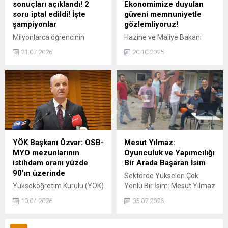
sonuçları açıklandı! 2
Ekonomimize duyulan
soru iptal edildi! İşte
güveni memnuniyetle
şampiyonlar
gözlemliyoruz!
Milyonlarca öğrencinin
Hazine ve Maliye Bakanı
beklediği YKS sınav
Mehmet Şimşek, Dünya
21.07.2026
20.10.2025
sonuçları açıklandı. ÖSYM
Bankası ve IMF yıllık
Başkanı Ersoy, 2026-YKS
toplantıları ile ilgili
sonuçlarının
değerlendirmelerde
"ykssonuc.osym.gov.tr"
bulunduğu açıklamasında
internet adresinden
"Türkiye ekonomisine
açıklandığını bildirdi
duyulan güven ve artan ilgiyi
memnuniyetle
gözlemliyoruz" dedi.
YÖK Başkanı Özvar: OSB-
Mesut Yılmaz:
MYO mezunlarının
Oyunculuk ve Yapımcılığı
istihdam oranı yüzde
Bir Arada Başaran İsim
90’ın üzerinde
Sektörde Yükselen Çok
Yükseköğretim Kurulu (YÖK)
Yönlü Bir İsim: Mesut Yılmaz
Başkanı Prof. Dr. Erol Özvar,
Oyunculuk, cast direktörlüğü
10.04.2026
05.07.2026
Organize Sanayi Bölgeleri
ve yapım koordinatörlüğü
Meslek Yüksekokulları
alanlarında dikkat çeken
(OSB-MYO) Modeli'nin
başarılı isim Mesut Yılmaz,