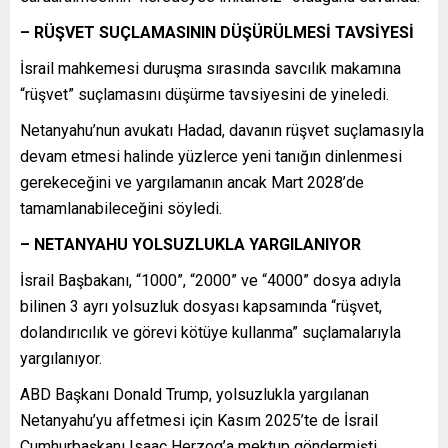
– RÜŞVET SUÇLAMASININ DÜŞÜRÜLMESİ TAVSİYESİ
İsrail mahkemesi duruşma sırasında savcılık makamına
“rüşvet” suçlamasını düşürme tavsiyesini de yineledi.
Netanyahu’nun avukatı Hadad, davanın rüşvet suçlamasıyla
devam etmesi halinde yüzlerce yeni tanığın dinlenmesi
gerekeceğini ve yargılamanın ancak Mart 2028’de
tamamlanabileceğini söyledi.
– NETANYAHU YOLSUZLUKLA YARGILANIYOR
İsrail Başbakanı, “1000”, “2000” ve “4000” dosya adıyla
bilinen 3 ayrı yolsuzluk dosyası kapsamında “rüşvet,
dolandırıcılık ve görevi kötüye kullanma” suçlamalarıyla
yargılanıyor.
ABD Başkanı Donald Trump, yolsuzlukla yargılanan
Netanyahu’yu affetmesi için Kasım 2025’te de İsrail
Cumhurbaşkanı Isaac Herzog’a mektup göndermişti.