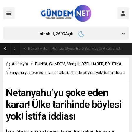
İstanbul,
26
°C
Açık
Bakan Fidan, Hamas Siyasi Büro Şefi Hayye’yi kabul etti
Anasayfa
DÜNYA
,
GÜNDEM
,
Manşet
,
ÖZEL HABER
,
POLİTİKA
Netanyahu’yu şoke eden karar! Ülke tarihinde böylesi yok! İstifa iddiası
Netanyahu’yu şoke eden
karar! Ülke tarihinde böylesi
yok! İstifa iddiası
İsrail’de yolsuzlukla yargılanan Başbakan Binyamin