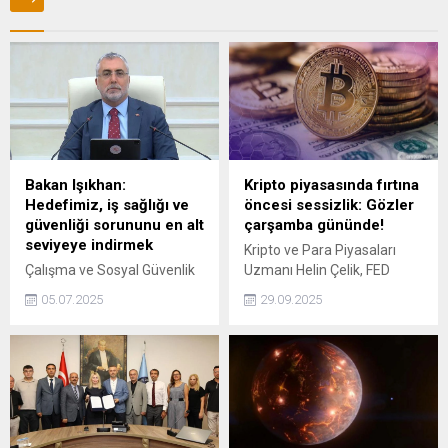
Bakan Işıkhan:
Kripto piyasasında fırtına
Hedefimiz, iş sağlığı ve
öncesi sessizlik: Gözler
güvenliği sorununu en alt
çarşamba gününde!
seviyeye indirmek
Kripto ve Para Piyasaları
Çalışma ve Sosyal Güvenlik
Uzmanı Helin Çelik, FED
Bakanı Vedat Işıkhan, İş
yetkililerinin söylemlerinin
05.07.2025
29.09.2025
kazaları ve meslek
kripto para piyasalarında
hastalıkları, bugün hala
yön tayini açısından
dünyada, milyonlarca
belirleyici olacağını söyledi.
çalışanın hayatını veya
Çelik, yatırımcılara temkinli
sağlığını olumsuz yönde
olunması çağrısında
etkilemektedir. Bu yönüyle iş
bulundu.
sağlığı ve güvenliği, sadece