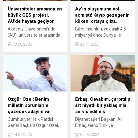
ülkemizde değil dünyada da
büyük bir sorun, çalışma ve
Üniversiteler arasında en
Ay’ın oluşumuna yol
müdahale alanıdır.
büyük GES projesi,
açmıştı! Kayıp gezegenin
Hedefimiz, bu küresel
AÜ’de hayata geçiyor
kökeni ortaya çıktı…
sorunu ülkemizde en alt
Akdeniz Üniversitesi'nde
Bilim insanları, yaklaşık 4,5
seviyeye indirmektir...
(AÜ), üniversiteler arasında
milyar yıl önce Dünya ile
Türkiye'nin en büyük Güneş
çarpışan ve Ay’ın
13.08.2025
21.11.2025
Enerji Santrali (GES) projesi
oluşmasına neden olan
için imzalar atıldı. Rektör
Theia adlı gezegenin
Özlenen Özkan, yatırım
nereden geldiğine dair yeni
bedeli 2,5 milyar TL olan
kanıtlara ulaştı.
proje bittiğinde,
üniversitenin elektrik
ihtiyacının tamamını
karşılayacağını söyledi.
Özgür Özel: Benim
Erbaş: Cevabım, çarpıtılıp
milletin sorunlarını
art niyetli bir yaklaşımla
çözecek adayım var
servis edilmiş
Cumhuriyet Halk Partisi
Diyanet İşleri Başkanı Ali
Genel Başkanı Özgür Özel,
Erbaş, Genç Türkiye
Cumhuriyet Halk Partisi hem
Forumunda göçmenlerle
14.07.2025
05.05.2024
kalkınmak için, hem ülkenin
ilgili sözlerinin çarpıtıldığını