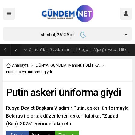
İstanbul,
26
°C
Açık
Bakan Fidan, Hamas Siyasi Büro Şefi Hayye’yi kabul etti
Anasayfa
DÜNYA
,
GÜNDEM
,
Manşet
,
POLİTİKA
Putin askeri üniforma giydi
Putin askeri üniforma giydi
Rusya Devlet Başkanı Vladimir Putin, askeri üniformayla
Belarus ile ortak düzenlenen askeri tatbikat “Zapad
(Batı)-2025″i yerinde takip etti.