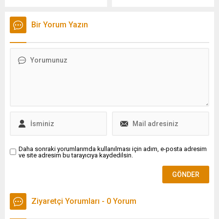
gelişmesi için, doğru dış
belirterek, "Verdiğim
politika için, bir daha
cevabın başı ve sonu
Bir Yorum Yazın
savaşlar olmaması için; bu
kesilerek, çarpıtılıp art niyetli
süreçte kimseyi ayırmadan,
bir yaklaşımla medyaya
ötekileştirmeden, ona 'o',
servis edilmiş" dedi.
buna 'bu' demeden canı
gönülden barışı istiyor,
kardeşliği istiyor, omuz
omuza bu ülkeyi
kalkındırmak istiyoruz dedi.
Daha sonraki yorumlarımda kullanılması için adım, e-posta adresim
ve site adresim bu tarayıcıya kaydedilsin.
Ziyaretçi Yorumları - 0 Yorum