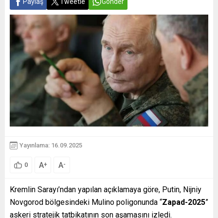
Paylaş
Tweetle
Gönder
Yayınlama: 16.09.2025
A
A
+
-
0
Kremlin Sarayı’ndan yapılan açıklamaya göre, Putin, Nijniy
Novgorod bölgesindeki Mulino poligonunda “
Zapad-2025
”
askeri stratejik tatbikatının son aşamasını izledi.