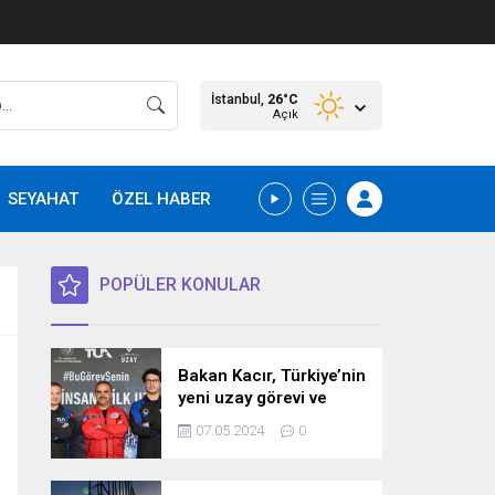
İstanbul,
26
°C
Açık
SEYAHAT
ÖZEL HABER
POPÜLER KONULAR
Bakan Kacır, Türkiye’nin
yeni uzay görevi ve
bilim misyonunu
07.05.2024
0
açıkladı! İşte detaylar…