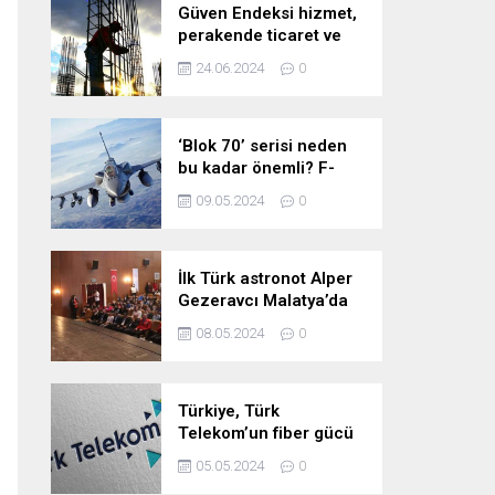
Güven Endeksi hizmet,
perakende ticaret ve
inşaat sektörlerinde
24.06.2024
0
düştü
‘Blok 70’ serisi neden
bu kadar önemli? F-
16’larla ilgili merak
09.05.2024
0
edilenleri anlattı!
İlk Türk astronot Alper
Gezeravcı Malatya’da
öğrencilerle bir araya
08.05.2024
0
geldi!
Türkiye, Türk
Telekom’un fiber gücü
ile yarının
05.05.2024
0
teknolojilerine hazır