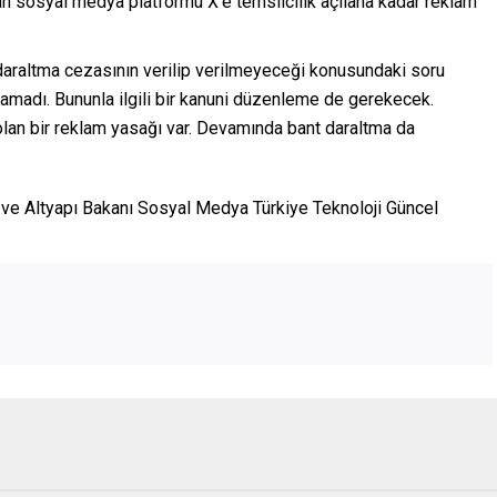
an sosyal medya platformu X’e temsilcilik açılana kadar reklam
 daraltma cezasının verilip verilmeyeceği konusundaki soru
atamadı. Bununla ilgili bir kanuni düzenleme de gerekecek.
lan bir reklam yasağı var. Devamında bant daraltma da
ve Altyapı Bakanı Sosyal Medya Türkiye Teknoloji Güncel