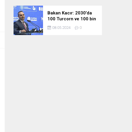
Bakan Kacır: 2030’da
100 Turcorn ve 100 bin
teknoloji girişimciliği
08.05.2024
0
hedefimize ulaşacağız