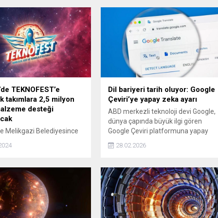
i’de TEKNOFEST’e
Dil bariyeri tarih oluyor: Google
ak takımlara 2,5 milyon
Çeviri’ye yapay zeka ayarı
 malzeme desteği
ABD merkezli teknoloji devi Google,
acak
dünya çapında büyük ilgi gören
e Melikgazi Belediyesince
Google Çeviri platformuna yapay
, Uzay ve Teknoloji Festivali
zeka tabanlı yenilikler getirdi. Yeni
2024
28.02.2026
STe katılacak takımlara
güncellemeler, kullanıcıların iletişim
on liralık malzeme
engellerini önemli ölçüde ortadan
de bulunulacak.
kaldıracak nitelikte.