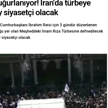
ğurlanıyor! İran’da türbeye
y siyasetçi olacak
n Cumhurbaşkanı İbrahim Reisi için 3 gündür düzenlenen
uğu yer olan Meşheddeki İmam Rıza Türbesine defnedilecek
y siyasetçi olacak.