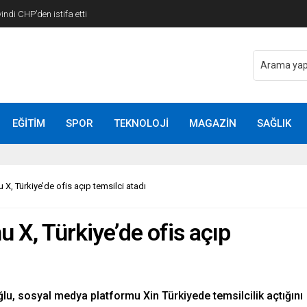
di CHP’den istifa etti
EĞİTİM
SPOR
TEKNOLOJİ
MAGAZİN
SAĞLIK
X, Türkiye’de ofis açıp temsilci atadı
 X, Türkiye’de ofis açıp
ğlu, sosyal medya platformu Xin Türkiyede temsilcilik açtığını