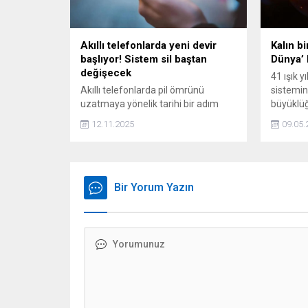
Akıllı telefonlarda yeni devir
Kalın bi
başlıyor! Sistem sil baştan
Dünya’ 
değişecek
41 ışık y
Akıllı telefonlarda pil ömrünü
sistemin
uzatmaya yönelik tarihi bir adım
büyüklü
geliyor. 2026 itibarıyla Play Store,
çevresin
12.11.2025
09.05.
fazla enerji harcayan uygulamalar
edildi. 
konusunda kullanıcılara uyarı
elverişl
verecek ve bu tür uygulamaların
mağaza içindeki görünürlüğünü
düşürecek.
Bir Yorum Yazın