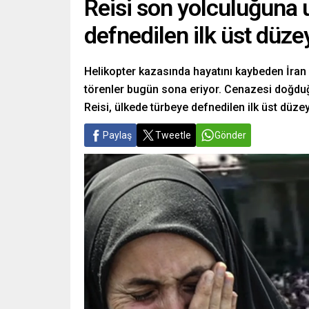
Reisi son yolculuğuna u
defnedilen ilk üst düze
Helikopter kazasında hayatını kaybeden İra
törenler bugün sona eriyor. Cenazesi doğd
Reisi, ülkede türbeye defnedilen ilk üst düze
Paylaş
Tweetle
Gönder