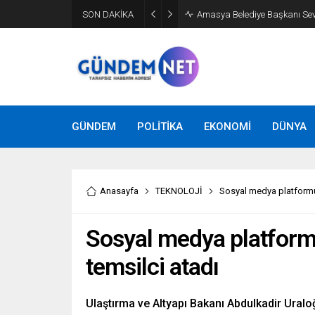
SON DAKİKA
Amasya Belediye Başkanı Sevin
GÜNDEM
POLİTİKA
EKONOMİ
DÜNYA
Anasayfa
TEKNOLOJİ
Sosyal medya platformu 
Sosyal medya platformu
temsilci atadı
Ulaştırma ve Altyapı Bakanı Abdulkadir Uralo