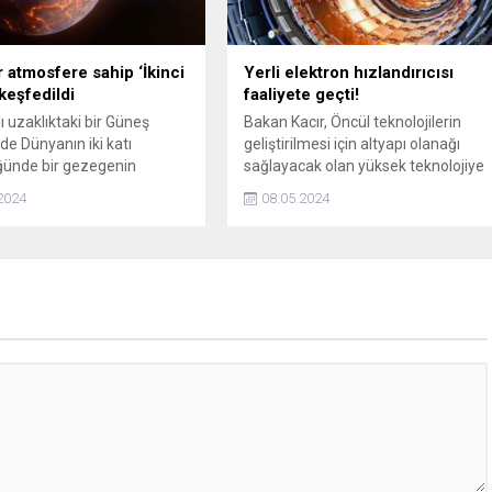
r atmosfere sahip ‘İkinci
Yerli elektron hızlandırıcısı
keşfedildi
faaliyete geçti!
ılı uzaklıktaki bir Güneş
Bakan Kacır, Öncül teknolojilerin
de Dünyanın iki katı
geliştirilmesi için altyapı olanağı
ğünde bir gezegenin
sağlayacak olan yüksek teknolojiye
de kalın bir atmosfer tespit
sahip bu tesis; ülkemizin hızlandırıcı
2024
08.05.2024
Ancak gezegenin yaşama
teknolojilerine dayalı bilimsel
i olduğu düşünülmüyor.
kapasitesinin gelişimi için önemli bir
eşiği aşmış oldu.” dedi.