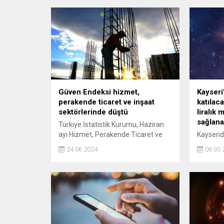
Güven Endeksi hizmet,
Kayser
perakende ticaret ve inşaat
katılac
sektörlerinde düştü
liralık
sağlan
Türkiye İstatistik Kurumu, Haziran
ayı Hizmet, Perakende Ticaret ve
Kayserid
İnşaat Güven Endekslerini açıkladı.
Havacılık
24.06.2024
06.05.
Güven endeksi hizmet sektöründe
TEKNOFE
yüzde 1,5, perakende ticaret
2,5 mily
sektöründe yüzde 2,6, inşaat
desteğin
sektöründe yüzde 0,5 azaldı.