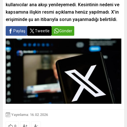
kullanıcılar ana akışı yenileyemedi. Kesintinin nedeni ve
kapsamına ilişkin resmi açıklama henüz yapılmadı. X’in
erişiminde şu an itibarıyla sorun yaşanmadığı belirtildi.
Paylaş
Tweetle
Gönder
Yayınlama: 16.02.2026
A
A
+
-
0