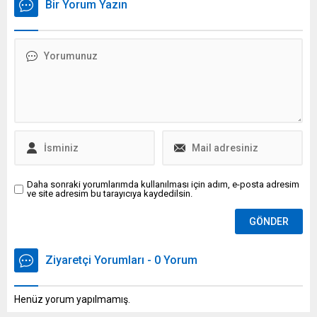
Bir Yorum Yazın
hıza ulaşabiliyor. Şehir içi
kapasitesi 82 milyona çıktı,
kullanıma yönelik tasarlanan
Antalya'nın kapıları geniş
bu küçük otomobilin
ufuklara açıldı." dedi.
başlangıç fiyatı 5 bin dolar
(yaklaşık 205 bin TL) olarak
açıklandı.
Daha sonraki yorumlarımda kullanılması için adım, e-posta adresim
ve site adresim bu tarayıcıya kaydedilsin.
Ziyaretçi Yorumları - 0 Yorum
Henüz yorum yapılmamış.