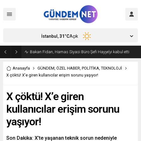
İstanbul,
31
°C
Açık
Bakan Fidan, Hamas Siyasi Büro Şefi Hayye’yi kabul etti
Anasayfa
GÜNDEM
,
ÖZEL HABER
,
POLİTİKA
,
TEKNOLOJİ
X çöktü! X’e giren kullanıcılar erişim sorunu yaşıyor!
X çöktü! X’e giren
kullanıcılar erişim sorunu
yaşıyor!
Son Dakika: X’te yaşanan teknik sorun nedeniyle