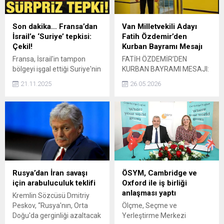
Son dakika… Fransa’dan
Van Milletvekili Adayı
İsrail’e ‘Suriye’ tepkisi:
Fatih Özdemir’den
Çekil!
Kurban Bayramı Mesajı
Fransa, İsrail'in tampon
FATİH ÖZDEMİR’DEN
bölgeyi işgal ettiği Suriye'nin
KURBAN BAYRAMI MESAJI:
Golan Tepeleri'nden
“BİRLİK, KARDEŞLİK VE
21.11.2025
26.05.2026
çekilmesini ve bu ülkenin
DAYANIŞMA VURGUSU”
egemenliğine saygı
Kurban Bayramı dolayısıyla
duymasını istedi.
bir mesaj yayımlayan 29.
dönem 2028 milletvekili
adayı Fatih Özdemir,
bayramın manevi anlamına
dikkat çekerek birlik,
beraberlik ve dayanışma
çağrısında bulundu.
Rusya’dan İran savaşı
ÖSYM, Cambridge ve
Özdemir, mesajında Kurban
için arabuluculuk teklifi
Oxford ile iş birliği
Bayramı’na bir kez daha
anlaşması yaptı
Kremlin Sözcüsü Dmitriy
kavuşmanın huzur ve
Peskov, “Rusya'nın, Orta
Ölçme, Seçme ve
mutluluğunu yaşadıklarını
Doğu'da gerginliği azaltacak
Yerleştirme Merkezi
ifade ederek, bu mübarek...