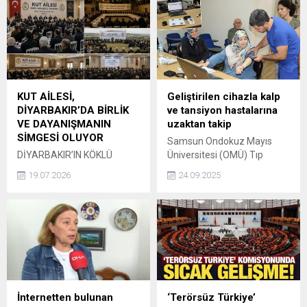
KUT AİLESİ,
Geliştirilen cihazla kalp
DİYARBAKIR’DA BİRLİK
ve tansiyon hastalarına
VE DAYANIŞMANIN
uzaktan takip
SİMGESİ OLUYOR
Samsun Ondokuz Mayıs
DİYARBAKIR’IN KÖKLÜ
Üniversitesi (OMÜ) Tıp
AİLELERİNDEN KUT AİLESİ,
Fakültesi, Elektrik Elektronik
19.07.2026
24.09.2025
BİRLİK VE
Mühendisliği ile Sağlık
DAYANIŞMASIYLA ÖNE
Bilimleri Fakültesi iş
ÇIKIYOR DİYARBAKIR –
birliğinde geliştirilen cihazla
Güneydoğu Anadolu’nun
kronik hastaların verileri
kadim şehirlerinden
uzaktan takip ediliyor. Doç.
Diyarbakır’da köklü geçmişi,
Dr. Ömer Gedikli, Cihaz
güçlü aile bağları ve
tansiyon, nabız ve kilo
toplumsal dayanışmasıyla
ölçümü yapıyor. Hastalar
öne çıkan Kut Ailesi,
cihazdaki verileri internetle
İnternetten bulunan
‘Terörsüz Türkiye’
bölgenin dikkat çeken
bize gönderdikten sonra