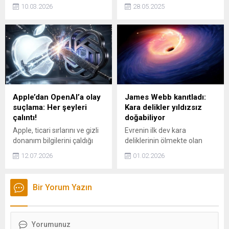
ara buluculuk seçenekleri
(ÖSYM) ile Cambridge
10.03.2026
28.05.2025
masada" dedi.
University Press &
Assessment ve Oxford
University Press &
Assessment arasında iş
birliği anlaşması imzalandı.
Anlaşma ile kurumlar
arasında özellikle dil
sınavları kapsamında ölçme
ve değerlendirme
Apple’dan OpenAI’a olay
James Webb kanıtladı:
alanlarında ortak
suçlama: Her şeyleri
Kara delikler yıldızsız
araştırmaların yapılması,
çalıntı!
doğabiliyor
uzmanların ve soru
Apple, ticari sırlarını ve gizli
Evrenin ilk dev kara
yazarlarının eğitimleri gibi
donanım bilgilerini çaldığı
deliklerinin ölmekte olan
alanlarda ortak çalışmaların
gerekçesiyle OpenAI ve iki
yıldızlardan değil, devasa
geliştirilmesi için yeni...
12.07.2026
01.02.2026
eski çalışanına dava açtı.
gaz bulutlarının doğrudan
Apple, OpenAI'ın donanım
çökmesiyle oluştuğu
stratejisinin çalıntı olduğunu
kanıtlandı. Bu keşif
Bir Yorum Yazın
belirterek faaliyetin
gökbilimde bir devrim niteliği
durdurulmasını ve tazminat
taşıyor.
talep ediyor.