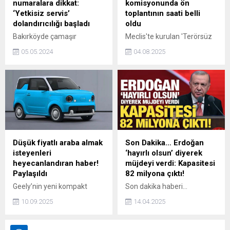
numaralara dikkat:
komisyonunda ön
ailelerinden biri olarak
hastayla iletişime geçiyoruz.
‘Yetkisiz servis’
toplantının saati belli
gösteriliyor. Yaklaşık 20 bin
İlaç düzenlemeleriyle birlikte
dolandırıcılığı başladı
oldu
kişilik geniş bir aile yapısına
tedaviyi evde...
Bakırköyde çamaşır
Meclis'te kurulan 'Terörsüz
sahip olduğu ifade edilen
makinesinin arızalanması
Türkiye' komisyonunda ön
aile; ticaret,...
05.05.2024
04.08.2025
üzerine internetten
toplantı bugün 14.00'te
numarasını bulduğu
yapılacak. Meclis Başkanı
tamirciyi evine çağıran Gülay
Numan Kurtulmuş grup
Erman, iddiaya göre
başkanvekilleriyle
makinesini tamir için
görüşecek. 'Terörsüz
gelenlerden ne makinesini
Türkiye' toplantısı ise yarın
ne de parasını geri alabildi.
saat 11.00'de toplanacak.
Düşük fiyatlı araba almak
Son Dakika… Erdoğan
isteyenleri
‘hayırlı olsun’ diyerek
heyecanlandıran haber!
müjdeyi verdi: Kapasitesi
Paylaşıldı
82 milyona çıktı!
Geely’nin yeni kompakt
Son dakika haberi...
modeli Livan Smurf, resmen
Cumhurbaşkanı Erdoğan,
10.09.2025
14.04.2025
tanıtıldı. 40 beygir gücünde
Antalya Havalimanı Yeni
elektrikli motorla donatılan
Terminal Binası Açılış
araç, maksimum 100 km/s
Töreni'nde, "Yolcu