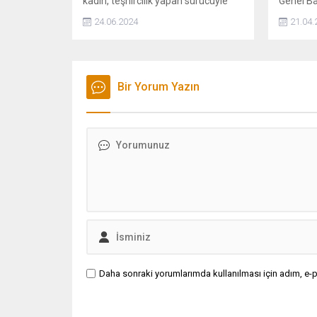
kadın, teşhircilik yapan sürücüyle
Genel Ba
tartıştı. Çıkan arbede sırasında
TBMM'dek
24.06.2024
21.04.
kadın, sürücü tarafından aracın
kendisi v
kapısı açılarak akan trafiğin
iddiaları
ortasında dışarı atıldı. Gözaltına
etti.
alınan şüpheli adli kontrol şartıyla
serbest bırakılırken "Korsan
Bir Yorum Yazın
taksicilik" suçundan 32 bin lira ceza
kesildi. Kadın ise korsan taksi
kullandığı için 2 bin lira ceza...
Daha sonraki yorumlarımda kullanılması için adım, e-p