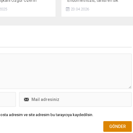
şkanı Özgür Özel'in
“Endometriozis, tanısı en sık
i Grup Toplantısı'nda,
geciken hastalıklardan biri ve bu
2025
23.04.2026
e oğlu Erkam Yıldırım'la ilgili
gecikme ortalama 4 ila 11 yılı
nı avukatı aracılığıyla tekzip
bulabiliyor. Amerikan Kadın
Hastalıkları ve Doğum Uzmanları
Koleji’nin (ACOG) Mart 2026’da
yayımladığı yeni kılavuz, bu uzun
bekleyişe neden olan tanı
yaklaşımını yeniden ele alıyor....
osta adresim ve site adresim bu tarayıcıya kaydedilsin.