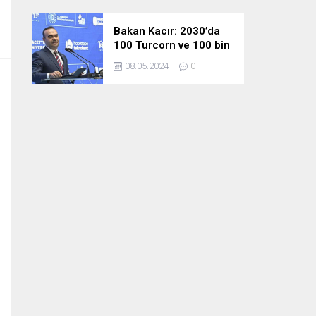
Bakan Kacır: 2030’da
100 Turcorn ve 100 bin
teknoloji girişimciliği
08.05.2024
0
hedefimize ulaşacağız