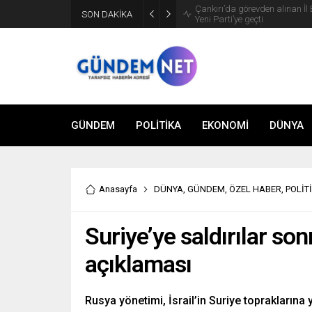
SON DAKİKA
Bakan Fidan, Hamas Siyasi Bür
GÜNDEM
POLİTİKA
EKONOMİ
DÜNYA
Anasayfa
DÜNYA
,
GÜNDEM
,
ÖZEL HABER
,
POLİT
Suriye’ye saldırılar son
açıklaması
Rusya yönetimi, İsrail’in Suriye toprakların