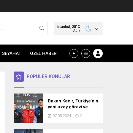
İstanbul,
25
°C
Açık
SEYAHAT
ÖZEL HABER
POPÜLER KONULAR
Bakan Kacır, Türkiye’nin
yeni uzay görevi ve
bilim misyonunu
07.05.2024
0
açıkladı! İşte detaylar…