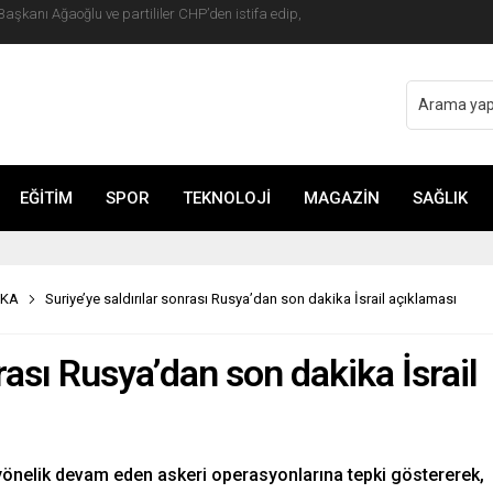
o Şefi Hayye’yi kabul etti
EĞİTİM
SPOR
TEKNOLOJİ
MAGAZİN
SAĞLIK
İKA
Suriye’ye saldırılar sonrası Rusya’dan son dakika İsrail açıklaması
rası Rusya’dan son dakika İsrail
a yönelik devam eden askeri operasyonlarına tepki göstererek,