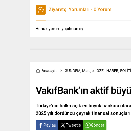
Ziyaretçi Yorumları - 0 Yorum
Henüz yorum yapılmamış.
Anasayfa
GÜNDEM
,
Manşet
,
ÖZEL HABER
,
POLİT
VakıfBank’ın aktif büyü
Türkiye’nin halka açık en büyük bankası olar
2025 yılı dördüncü çeyrek finansal sonuçların
Paylaş
Tweetle
Gönder