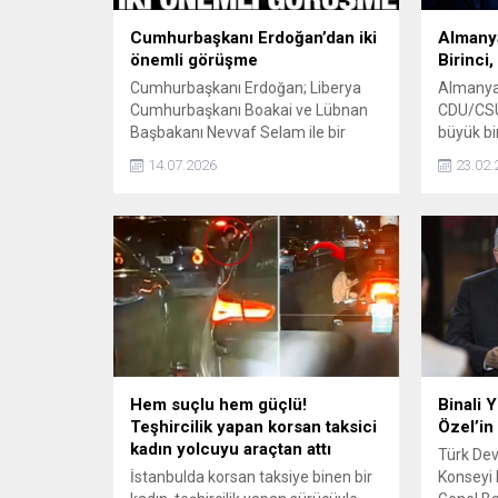
Cumhurbaşkanı Erdoğan’dan iki
Almany
önemli görüşme
Birinci,
Cumhurbaşkanı Erdoğan; Liberya
Almanya'
Cumhurbaşkanı Boakai ve Lübnan
CDU/CSU 
Başbakanı Nevvaf Selam ile bir
büyük bir
araya geldi. Erdoğan, Selam ile
14.07.2026
23.02.
görüşmesinde Türkiye'nin Lübnan'ın
güvenliğini temin etmek için
diplomatik girişimlerinin sürdüğünü
belirtti.
Hem suçlu hem güçlü!
Binali 
Teşhircilik yapan korsan taksici
Özel’in
kadın yolcuyu araçtan attı
Türk Devl
İstanbulda korsan taksiye binen bir
Konseyi 