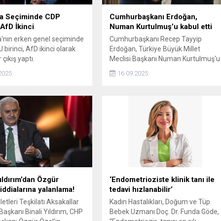
a Seçiminde CDP
Cumhurbaşkanı Erdoğan,
 AfD İkinci
Numan Kurtulmuş’u kabul etti
nın erken genel seçiminde
Cumhurbaşkanı Recep Tayyip
birinci, AfD ikinci olarak
Erdoğan, Türkiye Büyük Millet
 çıkış yaptı.
Meclisi Başkanı Numan Kurtulmuş'u
kabul etti.
2025
16.09.2025
Yıldırım’dan Özgür
‘Endometrioziste klinik tanı ile
 iddialarına yalanlama!
tedavi hızlanabilir’
etleri Teşkilatı Aksakallar
Kadın Hastalıkları, Doğum ve Tüp
Başkanı Binali Yıldırım, CHP
Bebek Uzmanı Doç. Dr. Funda Göde,