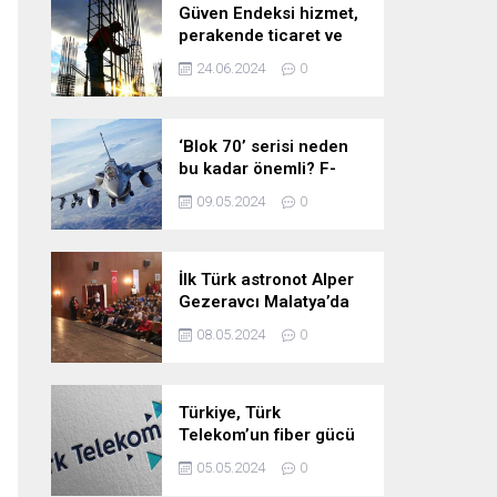
Güven Endeksi hizmet,
perakende ticaret ve
inşaat sektörlerinde
24.06.2024
0
düştü
‘Blok 70’ serisi neden
bu kadar önemli? F-
16’larla ilgili merak
09.05.2024
0
edilenleri anlattı!
İlk Türk astronot Alper
Gezeravcı Malatya’da
öğrencilerle bir araya
08.05.2024
0
geldi!
Türkiye, Türk
Telekom’un fiber gücü
ile yarının
05.05.2024
0
teknolojilerine hazır