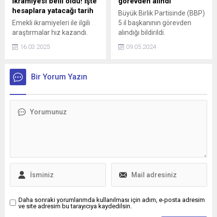
ikramiyesi belli oldu! İşte
görevden alındı
hesaplara yatacağı tarih
Büyük Birlik Partisinde (BBP)
Emekli ikramiyeleri ile ilgili
5 il başkanının görevden
araştırmalar hız kazandı.
alındığı bildirildi.
Ramazan Bayramı’nın bu ay
16.03.2025
09.05.2024
sonunda olması nedeniyle
ilk ödemelerin hesaplara
yatırılacağı belirtiliyor. Bu
Bir Yorum Yazın
doğrultuda vatandaş,
"Emekli Bayram ikramiyesi
ne kadar 2025, hesaplara ne
zaman yatacak?" sorularına
yanıt arıyor.
Daha sonraki yorumlarımda kullanılması için adım, e-posta adresim
ve site adresim bu tarayıcıya kaydedilsin.