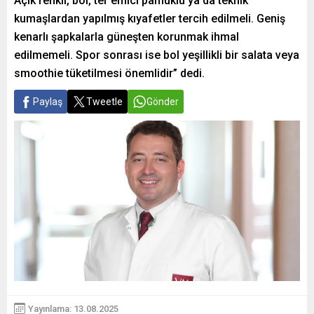
Açık renkli, bol, ter emici pamuklu ya da teknik
kumaşlardan yapılmış kıyafetler tercih edilmeli. Geniş
kenarlı şapkalarla güneşten korunmak ihmal
edilmemeli. Spor sonrası ise bol yeşillikli bir salata veya
smoothie tüketilmesi önemlidir” dedi.
Paylaş
Tweetle
Gönder
Yayınlama: 13.08.2025