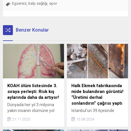
Egzersiz
kalp sağlığı
spor
,
,
Benzer Konular
KOAH ölüm listesinde 3.
Halk Ekmek fabrikasında
sıraya yerleşti: Risk kış
mide bulandıran görüntü!
aylarında daha da artıyor!
“Üretimi derhal
sonlandırın” çağrısı yaptı
Dünyada her yıl 3 milyona
yakın insanın ölümüne yol
İstanbul'un 39 ilçesinde
açan KOAH (Kronik
hizmet veren Halk Ekmek
21.11.2025
15.08.2024
Obstrüktif Akciğer
fabrikasında un biti tespit
Hastalığı), özellikle sigara
edildiği öne sürüldü.