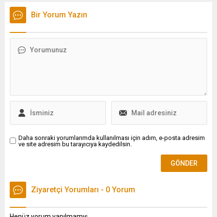
geçmiş yıllardaki can
ve
kayıplarını tekrar
Bir Yorum Yazın
Huaihua bölgelerinde 53.000'den
yaşamamak için
fazla kişi güvenli bölgelere
sivrisineklerle teması
tahliye edildi.
azaltacak kişisel ve
çevresel önlemler
almaları konusunda
uyarıldı.
Daha sonraki yorumlarımda kullanılması için adım, e-posta adresim
ve site adresim bu tarayıcıya kaydedilsin.
Ziyaretçi Yorumları - 0 Yorum
Henüz yorum yapılmamış.