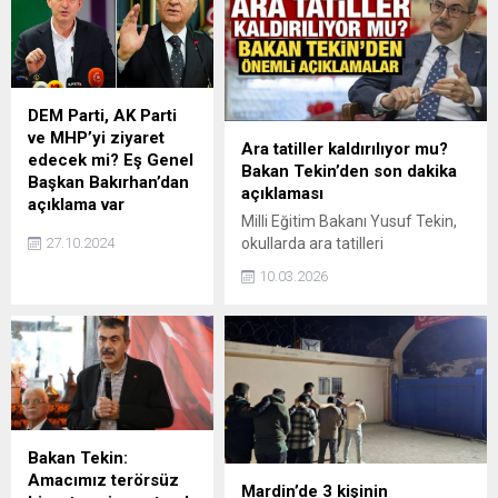
DEM Parti, AK Parti
ve MHP’yi ziyaret
Ara tatiller kaldırılıyor mu?
edecek mi? Eş Genel
Bakan Tekin’den son dakika
Başkan Bakırhan’dan
açıklaması
açıklama var
Milli Eğitim Bakanı Yusuf Tekin,
DEM Parti Eş Genel
27.10.2024
okullarda ara tatilleri
Başkanı Tuncer
kaldırmadıklarını belirterek, "Her
Bakırhan, partinin AK
10.03.2026
durumda çocuklarımızın
Parti ve MHP'yi Genel
mevzuata göre, 180 iş günü
Başkanlar düzeyinde
okula gelmeleri gerekiyor" dedi.
ziyaret edeceğine
yönelik çıkan haberlere
"Kurullarımız
önümüzdeki günlerde
tekrar toplanacak,
orada yol haritamız
Bakan Tekin:
belirlenecek. Bu konuya
Amacımız terörsüz
Mardin’de 3 kişinin