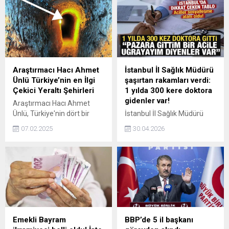
kullanımının yaygın olduğu
Görüntüleri paylaşan İBB AK
ülkelerde en önemli halk
Parti Grup Sözcüsü Murat
sağlığı sorunları arasında yer
Türkyılmaz, "Üretime halen
alıyor.
devam ediyorsunuz derhal
sonlandırın" çağrısında
bulundu.
Araştırmacı Hacı Ahmet
İstanbul İl Sağlık Müdürü
Ünlü Türkiye’nin en İlgi
şaşırtan rakamları verdi:
Çekici Yeraltı Şehirleri
1 yılda 300 kere doktora
gidenler var!
Araştırmacı Hacı Ahmet
Ünlü, Türkiye'nin dört bir
İstanbul İl Sağlık Müdürü
yanının yer altı şehirleriyle
Güner, sağlık hizmetlerinde
07.02.2025
30.04.2026
çevrili olduğunu ve şu ana
yanlış başvuru
kadar keşfedilenlerin
alışkanlıklarına dikkat
sadece görünen kısmını
çekerek uyarılarda bulundu.
oluşturduğunu belirtiyor.
Güner, 1 yılda 300 kez
Ünlü, toprak altında halen
doktora giden hastanın
keşfedilmemiş çok büyük
olduğunu söyledi, ilk
yer altı şehirlerinin
basamağın aile hekimi
bulunduğunu ifade ediyor.
olduğunun altını çizdi.
Emekli Bayram
BBP’de 5 il başkanı