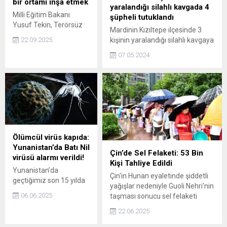
ilişkin de orada bir
bir ortamı inşa etmek
yaralandığı silahlı kavgada 4
tartışma yürütülür mü
Milli Eğitim Bakanı
şüpheli tutuklandı
bilmem ama
Yusuf Tekin, Terörsüz
Mardinin Kızıltepe ilçesinde 3
kurullarımız karar verir
Türkiye sürecine ilişkin,
22.09.2025
kişinin yaralandığı silahlı kavgaya
buna" karşılığını verdi.
“Amacımız uğruna
ilişkin yakalanan 4 şüpheli
binlerce insanımızın
07.05.2024
tutuklandı.
hayatını feda ettiği bu
coğrafyada barışı,
terörsüz bir ortamı inşa
etmek, şehitlerimizin ve
gazilerimizin bu
anlamdaki
fedakarlıklarını anlamlı
hale getirip nihayete
Ölümcül virüs kapıda:
erdirmek” dedi.
Yunanistan’da Batı Nil
Çin’de Sel Felaketi: 53 Bin
virüsü alarmı verildi!
Kişi Tahliye Edildi
Yunanistan’da
Çin'in Hunan eyaletinde şiddetli
geçtiğimiz son 15 yılda
yağışlar nedeniyle Guoli Nehri'nin
artan Batı Nil vakaları
06.06.2025
taşması sonucu sel felaketi
,2025 yazında da
yaşandı. Yaşanan su baskınları
artması bekleniyor.
22.06.2025
nedeniyle Xiangxi Tujia ve Miao
Yunanistan halkı
Özerk İli, Zhangjiajie, Changde