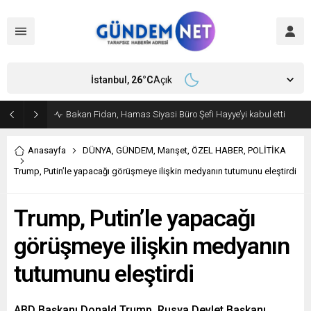
İstanbul,
26
°C
Açık
Bakan Fidan, Hamas Siyasi Büro Şefi Hayye’yi kabul etti
Anasayfa
DÜNYA
,
GÜNDEM
,
Manşet
,
ÖZEL HABER
,
POLİTİKA
Trump, Putin’le yapacağı görüşmeye ilişkin medyanın tutumunu eleştirdi
Trump, Putin’le yapacağı
görüşmeye ilişkin medyanın
tutumunu eleştirdi
ABD Başkanı Donald Trump, Rusya Devlet Başkanı