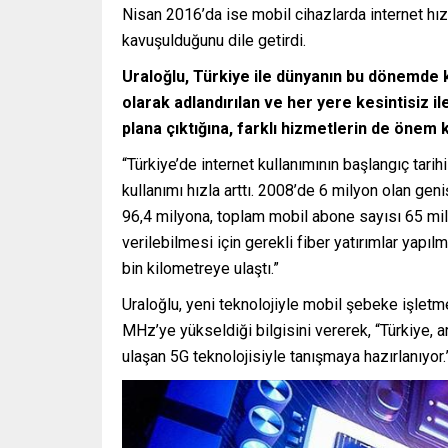
Nisan 2016’da ise mobil cihazlarda internet hız
kavuşulduğunu dile getirdi.
Uraloğlu, Türkiye ile dünyanın bu dönemde k
olarak adlandırılan ve her yere kesintisiz il
plana çıktığına, farklı hizmetlerin de önem
“Türkiye’de internet kullanımının başlangıç tari
kullanımı hızla arttı. 2008’de 6 milyon olan ge
96,4 milyona, toplam mobil abone sayısı 65 mily
verilebilmesi için gerekli fiber yatırımlar yap
bin kilometreye ulaştı.”
Uraloğlu, yeni teknolojiyle mobil şebeke işlet
MHz’ye yükseldiği bilgisini vererek, “Türkiye, 
ulaşan 5G teknolojisiyle tanışmaya hazırlanıyor.”