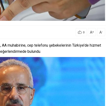
A
A
+
-
0
u, AA muhabirine, cep telefonu şebekelerinin Türkiye’de hizmet
değerlendirmede bulundu.