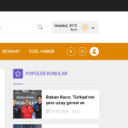
İstanbul,
31
°C
Açık
SEYAHAT
ÖZEL HABER
POPÜLER KONULAR
Bakan Kacır, Türkiye’nin
yeni uzay görevi ve
bilim misyonunu
07.05.2024
0
açıkladı! İşte detaylar…