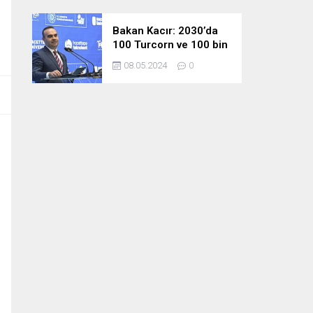
Bakan Kacır: 2030’da
100 Turcorn ve 100 bin
teknoloji girişimciliği
08.05.2024
0
hedefimize ulaşacağız