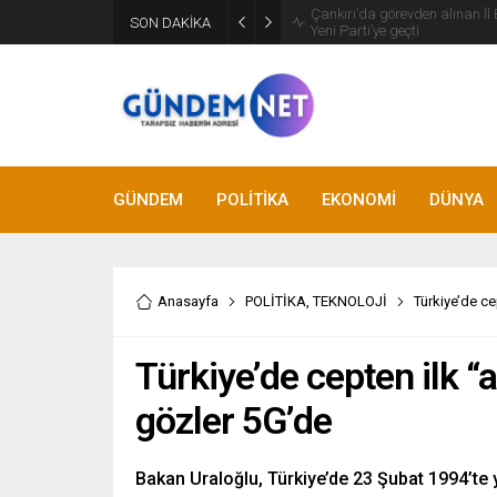
SON DAKİKA
Bakan Fidan, Hamas Siyasi Bür
GÜNDEM
POLİTİKA
EKONOMİ
DÜNYA
Anasayfa
POLİTİKA
,
TEKNOLOJİ
Türkiye’de ce
Türkiye’de cepten ilk “a
gözler 5G’de
Bakan Uraloğlu, Türkiye’de 23 Şubat 1994’te 