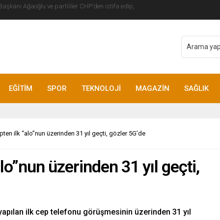
o Şefi Hayye’yi kabul etti
EĞİTİM
SPOR
TEKNOLOJİ
MAGAZİN
SAĞLIK
pten ilk “alo”nun üzerinden 31 yıl geçti, gözler 5G’de
lo”nun üzerinden 31 yıl geçti,
yapılan ilk cep telefonu görüşmesinin üzerinden 31 yıl