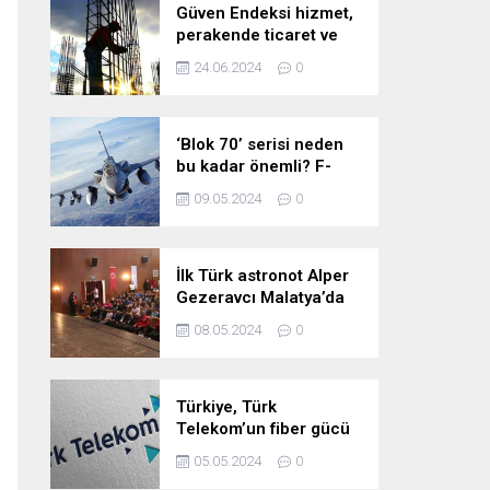
Güven Endeksi hizmet,
perakende ticaret ve
inşaat sektörlerinde
24.06.2024
0
düştü
‘Blok 70’ serisi neden
bu kadar önemli? F-
16’larla ilgili merak
09.05.2024
0
edilenleri anlattı!
İlk Türk astronot Alper
Gezeravcı Malatya’da
öğrencilerle bir araya
08.05.2024
0
geldi!
Türkiye, Türk
Telekom’un fiber gücü
ile yarının
05.05.2024
0
teknolojilerine hazır