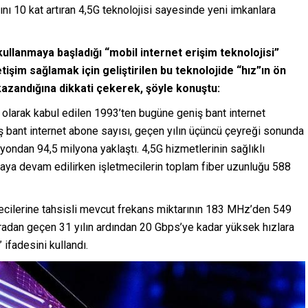
ını 10 kat artıran 4,5G teknolojisi sayesinde yeni imkanlara
ullanmaya başladığı “mobil internet erişim teknolojisi”
etişim sağlamak için geliştirilen bu teknolojide “hız”ın ön
 kazandığına dikkati çekerek, şöyle konuştu:
hi olarak kabul edilen 1993’ten bugüne geniş bant internet
niş bant internet abone sayısı, geçen yılın üçüncü çeyreği sonunda
ondan 94,5 milyona yaklaştı. 4,5G hizmetlerinin sağlıklı
ılmaya devam edilirken işletmecilerin toplam fiber uzunluğu 588
mecilerine tahsisli mevcut frekans miktarının 183 MHz’den 549
aradan geçen 31 yılın ardından 20 Gbps’ye kadar yüksek hızlara
 ifadesini kullandı.