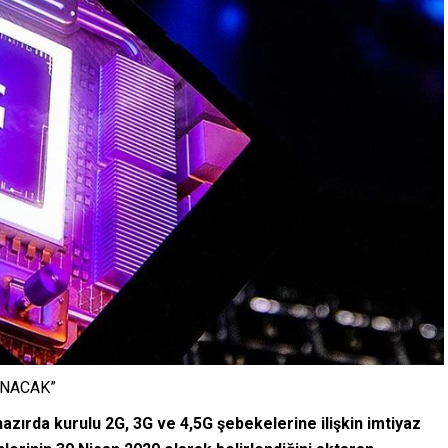
ANACAK”
azırda kurulu 2G, 3G ve 4,5G şebekelerine ilişkin imtiyaz