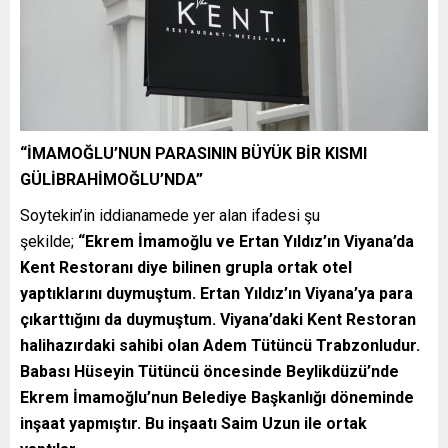
“İMAMOĞLU’NUN PARASININ BÜYÜK BİR KISMI
GÜLİBRAHİMOĞLU’NDA”
Soytekin’in iddianamede yer alan ifadesi şu
şekilde;
“Ekrem İmamoğlu ve Ertan Yıldız’ın Viyana’da
Kent Restoranı diye bilinen grupla ortak otel
yaptıklarını duymuştum. Ertan Yıldız’ın Viyana’ya para
çıkarttığını da duymuştum. Viyana’daki Kent Restoran
halihazırdaki sahibi olan Adem Tütüncü Trabzonludur.
Babası Hüseyin Tütüncü öncesinde Beylikdüzü’nde
Ekrem İmamoğlu’nun Belediye Başkanlığı döneminde
inşaat yapmıştır. Bu inşaatı Saim Uzun ile ortak