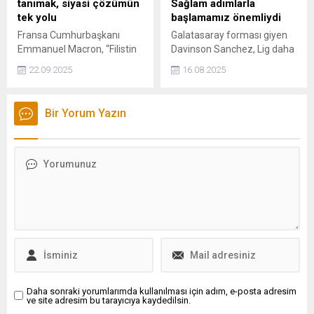
tanımak, siyasi çözümün
Sağlam adımlarla
tarafından talep edilmezse,
tek yolu
başlamamız önemliydi
yasal olarak devlete
Fransa Cumhurbaşkanı
Galatasaray forması giyen
aktarılabiliyor.
Emmanuel Macron, “Filistin
Davinson Sanchez, Lig daha
Devleti’ni tanımak,
yeni başlıyor. Sağlam
22.09.2025
16.08.2025
durdurulması gereken bir
adımlarla başlamamız
duruma siyasi bir çözüm
önemliydi. Amaçlarımız
getirmek için tek yoldur”
ulaşmak için her maçta
Bir Yorum Yazın
dedi.
mücadele etmemiz
gerekiyor. İyi iş çıkardığımız
için mutlu oluyoruz dedi.
Daha sonraki yorumlarımda kullanılması için adım, e-posta adresim
ve site adresim bu tarayıcıya kaydedilsin.