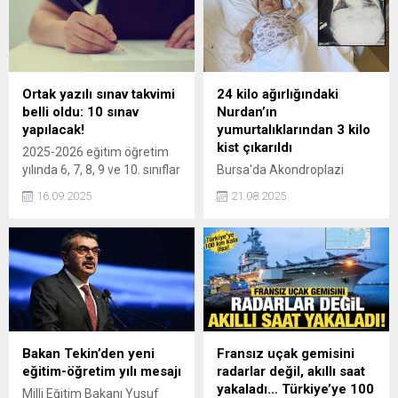
Ortak yazılı sınav takvimi
24 kilo ağırlığındaki
belli oldu: 10 sınav
Nurdan’ın
yapılacak!
yumurtalıklarından 3 kilo
kist çıkarıldı
2025-2026 eğitim öğretim
yılında 6, 7, 8, 9 ve 10. sınıflar
Bursa'da Akondroplazi
için ülke geneli toplam 10
rahatsızlığı ile dünyaya
16.09.2025
21.08.2025
ortak yazılı sınav yapılacak.
gelen, 80 santim
Millî Eğitim Bakanlığı
uzunluğunda, 24 kilogram
tarafından yapılacak ortak
ağırlığındaki Nurdan Tüfekçi
yazılı sınavların tarihleri de
(30), yumurtalıklarındaki 3
belli oldu.
kilo kistten 1,5 saat süren
ameliyatla kurtuldu.
Operasyon sonrası 21 kiloya
düşen Tüfekçi, Ameliyat
sırasında uyanıktım.
Bakan Tekin’den yeni
Fransız uçak gemisini
Doktorum yanımdaydı hep.
eğitim-öğretim yılı mesajı
radarlar değil, akıllı saat
Beni konuşturduğunu
yakaladı… Türkiye’ye 100
Milli Eğitim Bakanı Yusuf