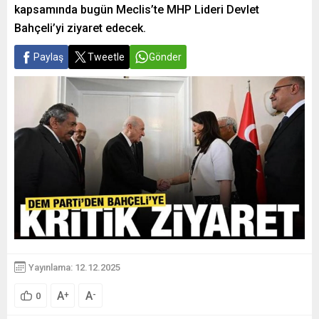
kapsamında bugün Meclis’te MHP Lideri Devlet
Bahçeli’yi ziyaret edecek.
Paylaş
Tweetle
Gönder
Yayınlama: 12.12.2025
A
A
+
-
0