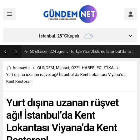
İstanbul,
25
°C
Kapalı
50 ülkeden 224 öğrenci Türkçe Yaz Okulu’nu İstanbul’da tamamladı
Anasayfa
GÜNDEM
,
Manşet
,
ÖZEL HABER
,
POLİTİKA
Yurt dışına uzanan rüşvet ağı! İstanbul’da Kent Lokantası Viyana’da
Kent Restoran!
Yurt dışına uzanan rüşvet
ağı! İstanbul’da Kent
Lokantası Viyana’da Kent