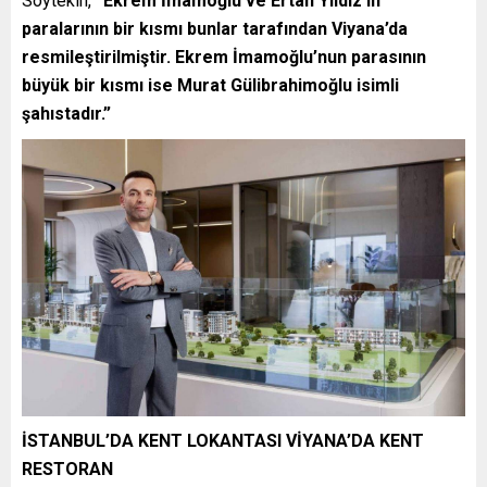
Soytekin,
“Ekrem İmamoğlu ve Ertan Yıldız’ın
paralarının bir kısmı bunlar tarafından Viyana’da
resmileştirilmiştir. Ekrem İmamoğlu’nun parasının
büyük bir kısmı ise Murat Gülibrahimoğlu isimli
şahıstadır.”
İSTANBUL’DA KENT LOKANTASI VİYANA’DA KENT
RESTORAN