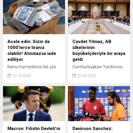
bu gece yarısından itibaren
sonuç tarihine odaklandı.
geçerli olacak.
Sonuçları heyecanla
bekleyen binlerce kişi,
sorgulama ekranını
araştırmaya başladı. Peki,
2026 DİB MBSTS sonuçları
ne zaman açıklanacak?
Acele edin: Sizin de
Cevdet Yılmaz, AB
1000’lerce liranız
ülkelerinin
olabilir! Alınmazsa iade
büyükelçileriyle bir araya
ediliyor
geldi
Kamu hizmetlerini tek çatı
Cumhurbaşkanı Yardımcısı
altında sunan e-Devlet,
Cevdet Yılmaz, Avrupa
12.10.2025
22.09.2025
vatandaşların işlemlerini
Birliği (AB) üyesi ülkelerin
hızlı ve kolay şekilde
büyükelçileriyle
yapabilmesine olanak
Cumhurbaşkanlığı
tanıyor. Ancak birçok kişi, bu
Külliyesi'nde bir araya geldi.
platform üzerinden
ulaşabileceği kendine ait
unutulmuş ya da farkında
olmadığı parasal haklardan
habersiz. Belli bir süre
Macron: Filistin Devleti’ni
Davinson Sanchez:
içerisinde sahipleri