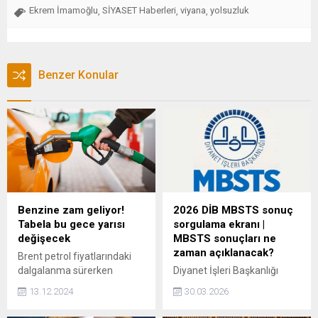
Ekrem İmamoğlu
SİYASET Haberleri
viyana
yolsuzluk
,
,
,
Benzer Konular
Benzine zam geliyor!
2026 DİB MBSTS sonuç
Tabela bu gece yarısı
sorgulama ekranı |
değişecek
MBSTS sonuçları ne
zaman açıklanacak?
Brent petrol fiyatlarındaki
dalgalanma sürerken
Diyanet İşleri Başkanlığı
benzinin litre fiyatına bu
Mesleki Bilgiler Seviye
13.12.2024
30.03.2026
gece yarısından itibaren 1
Tespit Sınavı’nı tamamlayan
TL zam geliyor. Zamlı tarife
adaylar, sınav biter bitmez