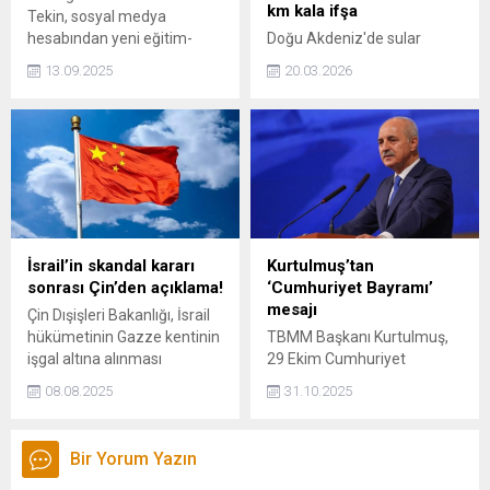
hatırlıyorum dedi.
km kala ifşa
Tekin, sosyal medya
hesabından yeni eğitim-
Doğu Akdeniz'de sular
öğretim yılına ilişkin mesaj
ısınırken Fransa'nın amiral
13.09.2025
20.03.2026
paylaştı.
gemisi Charles de Gaulle, bir
subayın akıllı saati yüzünden
Türkiye'ye 100 km kala
deşifre oldu. Milyar dolarlık
gemi, Strava uygulamasıyla
tüm dünyaya canlı hedef
haline geldi.
İsrail’in skandal kararı
Kurtulmuş’tan
sonrası Çin’den açıklama!
‘Cumhuriyet Bayramı’
mesajı
Çin Dışişleri Bakanlığı, İsrail
hükümetinin Gazze kentinin
TBMM Başkanı Kurtulmuş,
işgal altına alınması
29 Ekim Cumhuriyet
yönündeki kararından
Bayramı mesajında,
08.08.2025
31.10.2025
endişe duyduklarını bildirdi.
"Cumhuriyet'in ikinci
yüzyılında da halkın sesini
Türkiye Büyük Millet
Bir Yorum Yazın
Meclisi'nde gür bir şekilde
yükselteceğiz" dedi.